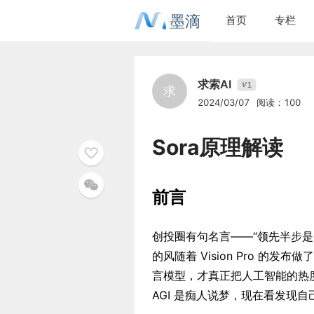
墨滴
首页
专栏
求索AI
1
V
求
2024/03/07
阅读：100
Sora原理解读
前言
创投圈有句名言——“领先半步
的风随着 Vision Pro 的发
言模型，才真正把人工智能的热
AGI 是痴人说梦，现在看发现