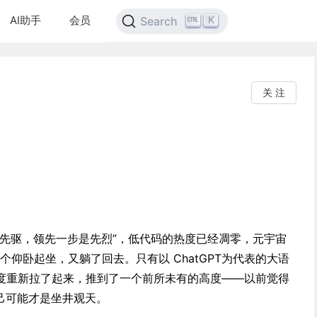
AI助手
会员
K
Search
关 注
是先驱，领先一步是先烈”，低代码的热度已经凋零，元宇宙
布做了个仰卧起坐，又躺了回去。只有以 ChatGPT为代表的大语
度重新拉了起来，推到了一个前所未有的高度——以前觉得
自己可能才是坐井观天。