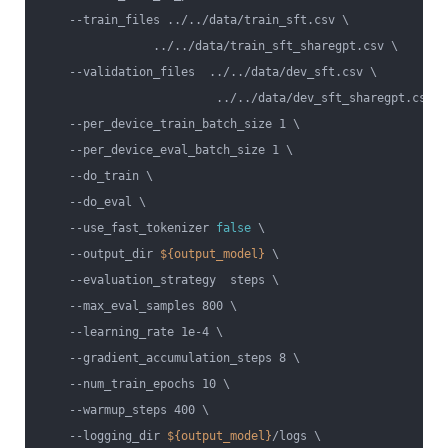
    --train_files ../../data/train_sft.csv \              
                ../../data/train_sft_sharegpt.csv \       
    --validation_files  ../../data/dev_sft.csv \          
                         ../../data/dev_sft_sharegpt.csv \
    --per_device_train_batch_size 1 \                     
    --per_device_eval_batch_size 1 \                      
    --do_train \                                          
    --do_eval \                                           
    --use_fast_tokenizer 
false
 \                          
    --output_dir 
${output_model}
 \                        
    --evaluation_strategy  steps \                        
    --max_eval_samples 800 \                              
    --learning_rate 1e-4 \                                
    --gradient_accumulation_steps 8 \                     
    --num_train_epochs 10 \                               
    --warmup_steps 400 \                                  
    --logging_dir 
${output_model}
/logs \                  