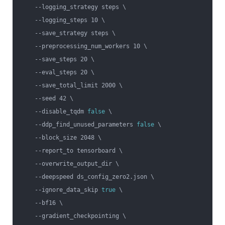
    --logging_strategy steps \                            
    --logging_steps 10 \                                  
    --save_strategy steps \                               
    --preprocessing_num_workers 10 \                      
    --save_steps 20 \                                     
    --eval_steps 20 \                                     
    --save_total_limit 2000 \                             
    --seed 42 \                                           
    --disable_tqdm 
false
 \                                
    --ddp_find_unused_parameters 
false
 \                  
    --block_size 2048 \                                   
    --report_to tensorboard \                             
    --overwrite_output_dir \                              
    --deepspeed ds_config_zero2.json \                    
    --ignore_data_skip 
true
 \                             
    --bf16 \                                              
    --gradient_checkpointing \                            