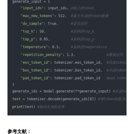
generate_input = {
"input_ids"
: input_ids, 
#输入的token
"max_new_tokens"
: 512,  
#最大生成的token数量
"do_sample"
: True,      
#是否采样
"top_k"
: 50,            
#采样的top_k
"top_p"
: 0.95,          
#采样的top_p
"temperature"
: 0.3,     
#采样的temperature
"repetition_penalty"
: 1.3,               
#重复惩罚
"eos_token_id"
: tokenizer.eos_token_id,  
#结束token
"bos_token_id"
: tokenizer.bos_token_id,  
#开始token
"pad_token_id"
: tokenizer.pad_token_id   
#pad token
}
generate_ids = model.generate(**generate_input) 
#生成token
text = tokenizer.decode(generate_ids[0]) 
#将token转换为文本
print
(text) 
#输出生成的文本
参考文献：