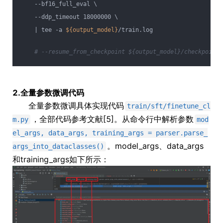
    --bf16_full_eval \                                    
    --ddp_timeout 18000000 \                              
    | tee -a 
${output_model}
/train.log                    
# --resume_from_checkpoint ${output_model}/checkpoi
2.全量参数微调代码
全量参数微调具体实现代码
train/sft/finetune_cl
，全部代码参考文献[5]。从命令行中解析参数
m.py
mod
el_args, data_args, training_args = parser.parse_
。model_args、data_args
args_into_dataclasses()
和training_args如下所示：