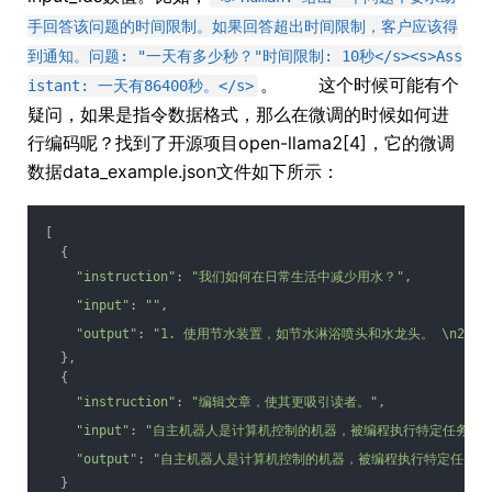
手回答该问题的时间限制。如果回答超出时间限制，客户应该得
到通知。问题: "一天有多少秒？"时间限制: 10秒</s><s>Ass
。 这个时候可能有个
istant: 一天有86400秒。</s>
疑问，如果是指令数据格式，那么在微调的时候如何进
行编码呢？找到了开源项目open-llama2[4]，它的微调
数据data_example.json文件如下所示：
[
  {
"instruction"
: 
"我们如何在日常生活中减少用水？"
,
"input"
: 
""
,
"output"
: 
"1. 使用节水装置，如节水淋浴喷头和水龙头。 \n2.
  },
  {
"instruction"
: 
"编辑文章，使其更吸引读者。"
,
"input"
: 
"自主机器人是计算机控制的机器，被编程执行特定任务而
"output"
: 
"自主机器人是计算机控制的机器，被编程执行特定任务
  }