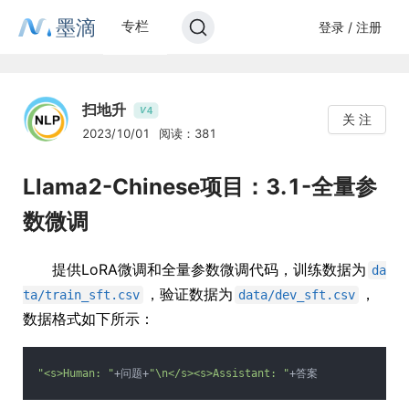
墨滴
专栏
登录 / 注册
扫地升
4
V
关 注
2023/10/01
阅读：381
Llama2-Chinese项目：3.1-全量参
数微调
提供LoRA微调和全量参数微调代码，训练数据为
da
，验证数据为
，
ta/train_sft.csv
data/dev_sft.csv
数据格式如下所示：
"<s>Human: "
+问题+
"\n</s><s>Assistant: "
+答案