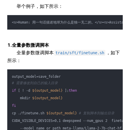
举个例子，如下所示：
<s>Human: 用一句话描述地球为什么是独一无二的。</s><s>Assist
1.全量参数微调脚本
全量参数微调脚本
，如下
train/sft/finetune.sh
所示：
output_model=save_folder
# 需要修改到自己的输入目录
if
 [ ! -d 
${output_model}
 ];
then
    mkdir 
${output_model}
fi
cp ./finetune.sh 
${output_model}
# 复制脚本到输出目录
CUDA_VISIBLE_DEVICES=0,1 deepspeed --num_gpus 2  finetune_
    --model_name_or_path meta-llama/Llama-2-7b-chat-hf \  