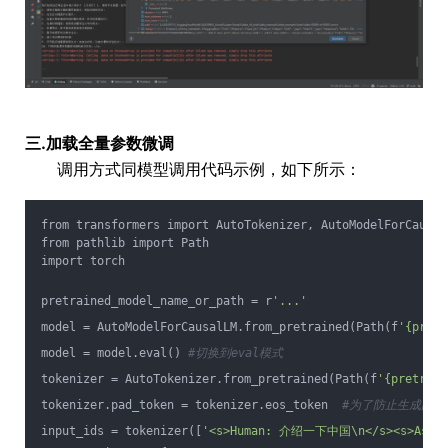
三.加载全量参数微调
调用方式同模型调用代码示例，如下所示：
from transformers import AutoTokenizer, AutoModelForCausal
from pathlib import Path
import torch
pretrained_model_name_or_path = r
'...'
model = AutoModelForCausalLM.from_pretrained(Path(f
'{pretr
model = model.eval() 
#切换到eval模式
tokenizer = AutoTokenizer.from_pretrained(Path(f
'{pretrain
tokenizer.pad_token = tokenizer.eos_token  
#为了防止生成的文本
input_ids = tokenizer([
'<s>Human: 介绍一下中国\n</s><s>Assis