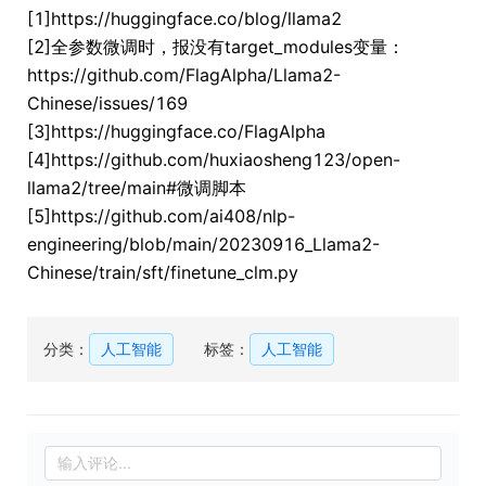
[1]https://huggingface.co/blog/llama2
[2]全参数微调时，报没有target_modules变量：
https://github.com/FlagAlpha/Llama2-
Chinese/issues/169
[3]https://huggingface.co/FlagAlpha
[4]https://github.com/huxiaosheng123/open-
llama2/tree/main#微调脚本
[5]https://github.com/ai408/nlp-
engineering/blob/main/20230916_Llama2-
Chinese/train/sft/finetune_clm.py
分类：
人工智能
标签：
人工智能