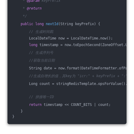
     * 
@param
 keyPrefix
     * 
@return
     */
public
long
nextId
(String keyPrefix)
{
// 生成时间戳
        LocalDateTime now = LocalDateTime.now();
long
 timestamp = now.toEpochSecond(ZoneOffset.UTC)
// 生成序列号
//获取当前日期
        String date = now.format(DateTimeFormatter.ofPatte
//生成自增长的值，其key为 "icr:" + keyPrefix + ":" +
        Long count = stringRedisTemplate.opsForValue().inc
// 拼接唯一ID
return
 timestamp << COUNT_BITS | count;
    }
}