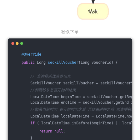
秒杀下单
@Override
public
 Long 
seckillVoucher
(Long voucherId)
{
// 查询秒杀优惠券信息
        SeckillVoucher seckillVoucher = seckillVoucherServ
//判断秒杀是否开始和结束
        LocalDateTime beginTime = seckillVoucher.getBeginT
        LocalDateTime endTime = seckillVoucher.getEndTime(
//如果当前时间 在开始时间之后 再结束时间之前 则表明秒杀能
        LocalDateTime localDateTime = LocalDateTime.now();
if
 ( localDateTime.isBefore(beginTime) || localDat
return
null
;
        }