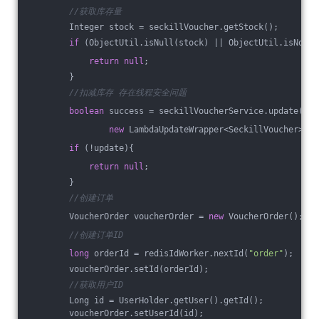
//获取库存量
        Integer stock = seckillVoucher.getStock();
if
 (ObjectUtil.isNull(stock) || ObjectUtil.isNotNu
return
null
;
        }
//扣减库存 存在线程安全问题
boolean
 success = seckillVoucherService.update(
new
 LambdaUpdateWrapper<SeckillVoucher>().
if
 (!update){
return
null
;
        }
//创建订单
        VoucherOrder voucherOrder = 
new
 VoucherOrder();
//创建订单ID
long
 orderId = redisIdWorker.nextId(
"order"
);
        voucherOrder.setId(orderId);
//获取用户ID
        Long id = UserHolder.getUser().getId();
        voucherOrder.setUserId(id);