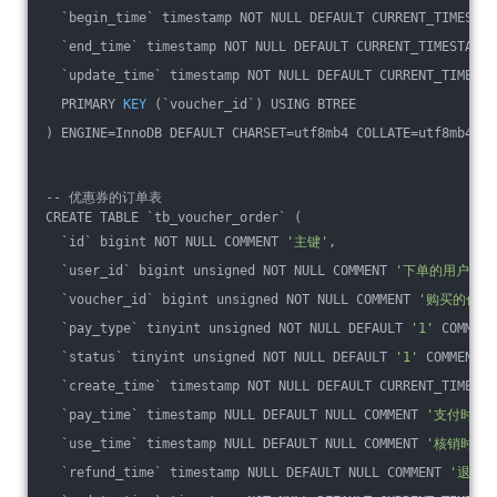
  `begin_time` timestamp NOT NULL DEFAULT CURRENT_TIMESTAM
  `end_time` timestamp NOT NULL DEFAULT CURRENT_TIMESTAMP 
  `update_time` timestamp NOT NULL DEFAULT CURRENT_TIMESTA
PRIMARY 
KEY
(`voucher_id`)
 USING BTREE
) ENGINE
=InnoDB DEFAULT CHARSET=utf8mb4 COLLATE=utf8mb4_ge
-- 优惠券的订单表
CREATE TABLE `tb_voucher_order` (
  `id` bigint NOT NULL COMMENT 
'主键'
,
  `user_id` bigint unsigned NOT NULL COMMENT 
'下单的用户id'
  `voucher_id` bigint unsigned NOT NULL COMMENT 
'购买的代金券
  `pay_type` tinyint unsigned NOT NULL DEFAULT 
'1'
 COMMENT
  `status` tinyint unsigned NOT NULL DEFAULT 
'1'
 COMMENT 
  `create_time` timestamp NOT NULL DEFAULT CURRENT_TIMESTA
  `pay_time` timestamp NULL DEFAULT NULL COMMENT 
'支付时间'
  `use_time` timestamp NULL DEFAULT NULL COMMENT 
'核销时间'
  `refund_time` timestamp NULL DEFAULT NULL COMMENT 
'退款时