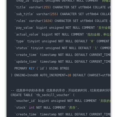
  `shop_id` bigint unsigned DEFAULT NULL COMMENT 
'商铺id'
,
  `title` varchar(
255
) CHARACTER SET utf8mb4 COLLATE utf8m
  `sub_title` varchar(
255
) CHARACTER SET utf8mb4 COLLATE u
  `rules` varchar(
1024
) CHARACTER SET utf8mb4 COLLATE utf8
  `pay_value` bigint unsigned NOT NULL COMMENT 
'支付金额，单
  `actual_value` bigint NOT NULL COMMENT 
'抵扣金额，单位是分。
  `type` tinyint unsigned NOT NULL DEFAULT 
'0'
 COMMENT 
'0
  `status` tinyint unsigned NOT NULL DEFAULT 
'1'
 COMMENT 
  `create_time` timestamp NOT NULL DEFAULT CURRENT_TIMESTA
  `update_time` timestamp NOT NULL DEFAULT CURRENT_TIMESTA
PRIMARY 
KEY
(`id`)
 USING BTREE
) ENGINE
=InnoDB AUTO_INCREMENT=
10
 DEFAULT CHARSET=utf8mb4 
-- 优惠券中的秒杀券表 优惠券的库存，开始抢购时间，结束抢购时间等。
CREATE TABLE `tb_seckill_voucher` (
  `voucher_id` bigint unsigned NOT NULL COMMENT 
'关联的优惠
  `stock` 
int
 NOT NULL COMMENT 
'库存'
,
  `create_time` timestamp NOT NULL DEFAULT CURRENT_TIMESTA