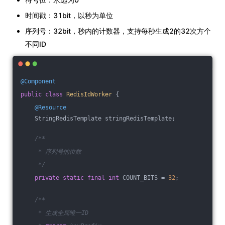
时间戳：31bit，以秒为单位
序列号：32bit，秒内的计数器，支持每秒生成2的32次方个
不同ID
@Component
public
class
RedisIdWorker
{
@Resource
    StringRedisTemplate stringRedisTemplate;
/**
     * 序列号的位数
     */
private
static
final
int
 COUNT_BITS = 
32
;
/**
     * 生成全局唯一ID