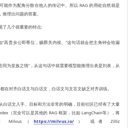
可能作为配角分散在他人的传记中。所以 RAG 的用处自然就是
，推理出问题的答案。
现了几个很重要的特点:
如“高贵乡公即尊位，赐爵关内侯。”这句话就会把主角钟会给漏
念同为皇族之情“，从这句话中就需要模型能推理出表是刘表，从
型大部分都在对齐白话文与白话文，白话文与文言文缺乏对齐训练。
从白话文入手。目标和方法非常的明确，目前社区已经有了大量
Index（完全可以是其他的 RAG 框架，比如 LangChain等），将
ilvus（
https://milvus.io/
） 或者 Zilliz