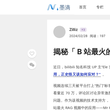
墨滴
首页
专栏
Zilliz
2
V
2024/02/28
阅读：197
揭秘「 B 站最火
近日，bilibili 知名科技 UP 主
用，正史怪又该如何应对？”
。
视频连续三天被平台打上“热门”
看量近 70 万，评论区讨论异
问题。作为该视频的技术支持方， Z
站最火 RAG 视频中的应用——Mr H