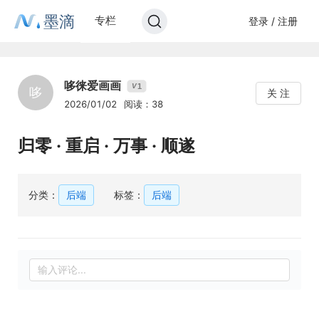
墨滴
专栏
登录 / 注册
哆徕爱画画
1
V
哆
关 注
2026/01/02
阅读：38
归零 · 重启 · 万事 · 顺遂
分类：
后端
标签：
后端