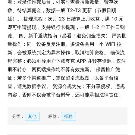
看：登录任推邦后台，可实时查看拉新数量、转存次
数、待结算佣金，数据一般 T2-T3 更新（节假日顺
延）。 提现流程：次月 23 日结算上月收益，满 10 元
即可申请提现，支持银行卡提现，一般 1-2 个工作日到
账。 四、新手避坑指南（必看！避免佣金损失） 严禁批
量操作：同一设备反复注册、多设备共用一个 WiFi 拉
新，会被系统判定为异常操作，取消结算资格。 确保流
程完整：必须引导用户下载夸克 APP 并转存资源，仅注
册不转存、网页端操作均不算有效拉新。 保留推广凭
证：若多个渠道推广，需保留引流截图，以备平台核
查，避免数据争议。 资源合规为先：不分享侵权、违规
内容，否则不仅会被平台封号，还可能承担法律责任。
分类：
其他
标签：
招聘