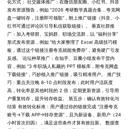
化方式： 社交媒体推广：在微信朋友圈、小红书、抖音
发布资源预告，例如 “2026 考研数学真题合集，夸克网
盘一键转存，注册即可领取”，附上推广链接（抖音、小
红书可通过评论区引导私信获取链接）。 垂直社群推
广：加入考研群、宝妈群、职场交流群，以 “福利分享”
形式发布资源，例如 “给大家整理了 Excel 高级技巧模
板，通过这个链接注册夸克就能免费存”，避免硬广引发
反感。 论坛种草推广：在知乎、豆瓣小组发布干货内
容，例如 “3 年职场人私藏的 PPT 模板库，附夸克网盘
下载链接”，巧妙植入推广链接，吸引精准用户。 推广技
巧：重点关注晚 8-10 点时段发布，此时用户活跃度
高，转化率是其他时段的 2 倍；定期更新资源，引导用
户重复转存，提升转存收益。 第五步：确认有效转化与
结算 有效转化标准：用户通过你的链接完成 “注册夸克
账号→下载 APP→转存资源”，且为新设备、新用户（24
小时首次归因），满足这些条件才算有效拉新。 数据查