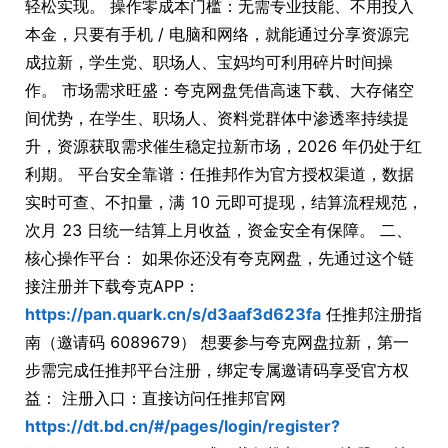
轻松实现。 操作零成本门槛：无需专业技能、不用投入
本金，只要有手机 / 电脑和网络，就能通过分享资源完
成拉新，学生党、职场人、宝妈均可利用碎片时间操
作。 市场需求旺盛：夸克网盘凭借高速下载、大存储空
间优势，在学生、职场人、资料党群体中渗透率持续提
升，资源获取需求催生稳定拉新市场，2026 年仍处于红
利期。 平台安全靠谱：任推邦作为官方授权渠道，数据
实时可查、不扣量，满 10 元即可提现，结算流程规范，
次月 23 日统一结算上月收益，资金安全有保障。 二、
核心操作平台： 如果你还没有夸克网盘，先通过这个链
接注册并下载夸克APP：
https://pan.quark.cn/s/d3aaf3d623fa
任推邦注册指
南（邀请码 6089679） 想要参与夸克网盘拉新，第一
步需完成任推邦平台注册，绑定专属邀请码享受官方权
益： 注册入口：直接访问任推邦官网
https://dt.bd.cn/#/pages/login/register?