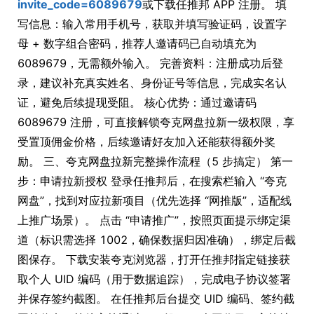
invite_code=6089679
或下载任推邦 APP 注册。 填
写信息：输入常用手机号，获取并填写验证码，设置字
母 + 数字组合密码，推荐人邀请码已自动填充为
6089679，无需额外输入。 完善资料：注册成功后登
录，建议补充真实姓名、身份证号等信息，完成实名认
证，避免后续提现受阻。 核心优势：通过邀请码
6089679 注册，可直接解锁夸克网盘拉新一级权限，享
受置顶佣金价格，后续邀请好友加入还能获得额外奖
励。 三、夸克网盘拉新完整操作流程（5 步搞定） 第一
步：申请拉新授权 登录任推邦后，在搜索栏输入 “夸克
网盘”，找到对应拉新项目（优先选择 “网推版”，适配线
上推广场景）。 点击 “申请推广”，按照页面提示绑定渠
道（标识需选择 1002，确保数据归因准确），绑定后截
图保存。 下载安装夸克浏览器，打开任推邦指定链接获
取个人 UID 编码（用于数据追踪），完成电子协议签署
并保存签约截图。 在任推邦后台提交 UID 编码、签约截