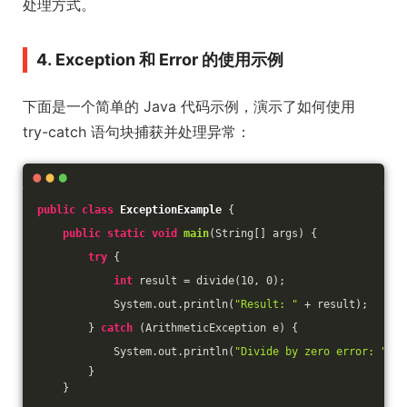
处理方式。
4. Exception 和 Error 的使用示例
下面是一个简单的 Java 代码示例，演示了如何使用
try-catch 语句块捕获并处理异常：
public
class
ExceptionExample
{
public
static
void
main
(String[] args)
{
try
 {
int
 result = divide(
10
, 
0
);
            System.out.println(
"Result: "
 + result);
        } 
catch
 (ArithmeticException e) {
            System.out.println(
"Divide by zero error: "
 + 
        }
    }