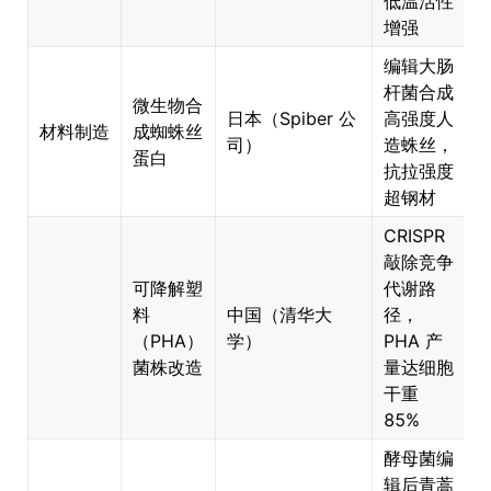
低温活性
增强
编辑大肠
杆菌合成
微生物合
日本（Spiber 公
高强度人
材料制造
成蜘蛛丝
×
司）
造蛛丝，
蛋白
抗拉强度
超钢材
CRISPR
敲除竞争
可降解塑
代谢路
料
中国（清华大
径，
（PHA）
学）
PHA 产
菌株改造
量达细胞
干重
85%
酵母菌编
辑后青蒿