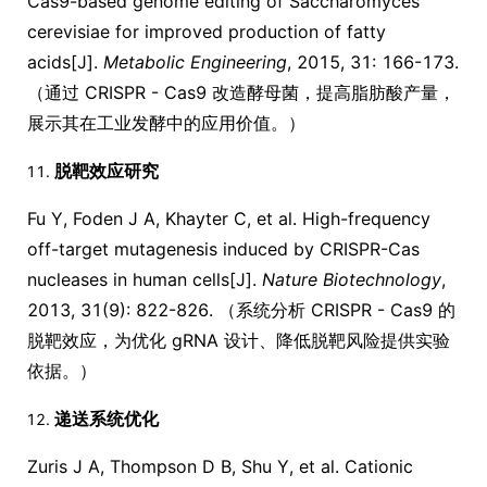
Cas9-based genome editing of Saccharomyces
cerevisiae for improved production of fatty
acids[J].
Metabolic Engineering
, 2015, 31: 166-173.
（通过 CRISPR - Cas9 改造酵母菌，提高脂肪酸产量，
展示其在工业发酵中的应用价值。）
脱靶效应研究
Fu Y, Foden J A, Khayter C, et al. High-frequency
off-target mutagenesis induced by CRISPR-Cas
nucleases in human cells[J].
Nature Biotechnology
,
2013, 31(9): 822-826. （系统分析 CRISPR - Cas9 的
脱靶效应，为优化 gRNA 设计、降低脱靶风险提供实验
依据。）
递送系统优化
Zuris J A, Thompson D B, Shu Y, et al. Cationic