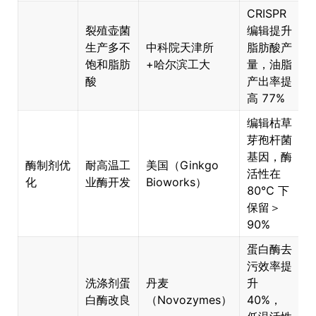
CRISPR
裂殖壶菌
编辑提升
生产多不
中科院天津所
脂肪酸产
饱和脂肪
+哈尔滨工大
量，油脂
酸
产出率提
高 77%
编辑枯草
芽孢杆菌
×
基因，酶
酶制剂优
耐高温工
美国（Ginkgo
活性在
化
业酶开发
Bioworks）
80℃ 下
保留＞
90%
蛋白酶去
污效率提
洗涤剂蛋
丹麦
升
×
白酶改良
（Novozymes）
40%，