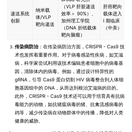
（VLP 肝脏递送
肝癌靶向
纳米载
递送系统
效率＞ 90%）、
载体进入
体/VLP
C
创新
加州理工学院
Ⅰ 期临床
靶向递送
（DNA 折纸载体
（中美）
（
靶向脑瘤）
传染病防治
：在传染病防治方面，CRISPR - Cas9 技
术也发挥着重要作用。对于病毒感染性疾病，如艾滋
病，科学家尝试利用该技术编辑患者细胞中的病毒基
因，清除体内的病毒。例如，通过设计特异性的
gRNA，引导 Cas9 蛋白切割 HIV 病毒整合到人体细
胞基因组中的 DNA，从而达到根治艾滋病的目的。
此外，CRISPR - Cas9 技术还可以用于培育具有抗病
毒能力的动物，如抗猪瘟病毒的猪、抗禽流感病毒的
鸡等，减少传染病在动物群体中的传播，降低对人类
健康的威胁。