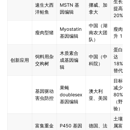
生长速
速生大西
MSTN 基
挪威、加
提高
洋鲑鱼
因编辑
拿大
20%
中国（湖
Myostatin
瘦肉率
瘦肉型猪
南农大团
基因编辑
升 12%
队）
蛋白含
木质素合
饲料用杂
中国（中
达
创新应用
成基因编
交构树
科院）
18%，
辑
替代豆
目标种
果蝇
减少
基因驱动
澳大利
doublesex
80%
害虫防控
亚、美国
基因编辑
（野外
验）
土壤重
富集重金
P450 基因
德国、法
属富集