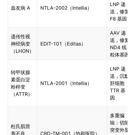
LNP 递
血友病 A
NTLA-2002（Intellia）
送，修复
F8 基因
AAV 递
遗传性视
送，修复
神经病变
EDIT-101（Editas）
ND4 线
（LHON）
粒体基因
LNP 递
转甲状腺
送，沉默
素蛋白淀
NTLA-2001（Intellia）
肝细胞
粉样变
TTR 基
（ATTR）
因
多重编
辑：切除
杜氏肌营
突变外显
养不良
CRD-TM-001（协和医院）