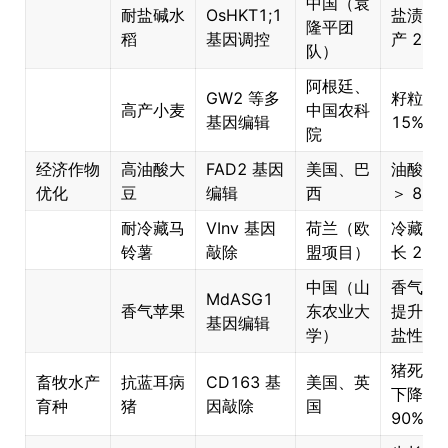
中国（袁
耐盐碱水
OsHKT1;1
盐渍地
隆平团
稻
基因调控
产 25%
队）
阿根廷、
GW2 等多
籽粒增
高产小麦
中国农科
基因编辑
15%
院
经济作物
高油酸大
FAD2 基因
美国、巴
油酸含
优化
豆
编辑
西
＞ 80%
耐冷藏马
VInv 基因
荷兰（欧
冷藏期
铃薯
敲除
盟项目）
长 2 倍
中国（山
香气物
MdASG1
香气苹果
东农业大
提升+
基因编辑
学）
盐性增
猪死亡
畜牧水产
抗蓝耳病
CD163 基
美国、英
下降
育种
猪
因敲除
国
90%