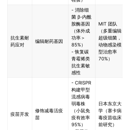
- 消除细
菌 β-内酰
胺酶基因
MIT 团队
（体外成
（多重编辑
抗生素耐
功率＞
超级细菌，
编辑耐药基因
药应对
85%）
动物感染模
- 恢复碳
型治愈率
青霉烯类
70%）
抗生素敏
感性
- CRISPR
构建甲型
流感病毒
弱毒株
日本东京大
修饰减毒活疫
（小鼠免
学（寨卡病
疫苗开发
苗
疫有效率
毒疫苗临床
95%）
前研究）