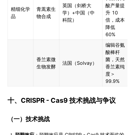
英国（剑桥大
酸产量提
精细化学
青蒿素生
学）+中国（中
升 10
品
物合成
科院）
倍，成本
降低
60%
编辑谷氨
酸棒杆
香兰素微
菌，天然
法国（Solvay）
×
生物发酵
香兰素纯
度＞
99.9%
十、CRISPR - Cas9 技术挑战与争议
（一）技术挑战
脱靶效应
：脱靶效应是 CRISPR - Cas9 技术面临的