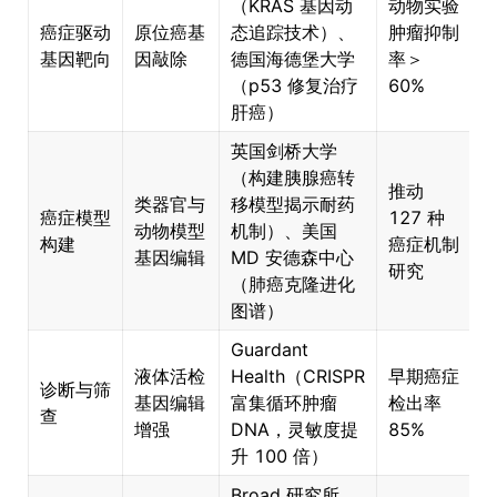
（KRAS 基因动
动物实验
癌症驱动
原位癌基
态追踪技术）、
肿瘤抑制
M
基因靶向
因敲除
德国海德堡大学
率＞
（p53 修复治疗
60%
7
肝癌）
英国剑桥大学
（构建胰腺癌转
推动
类器官与
移模型揭示耐药
癌症模型
127 种
动物模型
机制）、美国
C
构建
癌症机制
基因编辑
MD 安德森中心
模
研究
（肺癌克隆进化
图谱）
Guardant
液体活检
Health（CRISPR
早期癌症
诊断与筛
基因编辑
富集循环肿瘤
检出率
查
增强
DNA，灵敏度提
85%
升 100 倍）
Broad 研究所