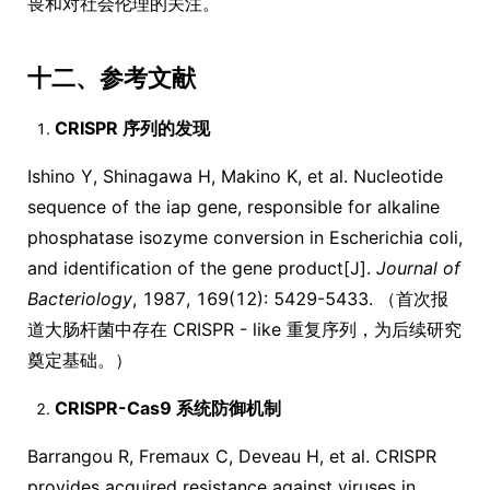
畏和对社会伦理的关注。
十二、参考文献
CRISPR 序列的发现
Ishino Y, Shinagawa H, Makino K, et al. Nucleotide
sequence of the iap gene, responsible for alkaline
phosphatase isozyme conversion in Escherichia coli,
and identification of the gene product[J].
Journal of
Bacteriology
, 1987, 169(12): 5429-5433. （首次报
道大肠杆菌中存在 CRISPR - like 重复序列，为后续研究
奠定基础。）
CRISPR-Cas9 系统防御机制
Barrangou R, Fremaux C, Deveau H, et al. CRISPR
provides acquired resistance against viruses in