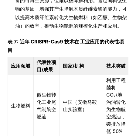
富的可再生资源，但难以被降解利用。通过编辑微生
物的基因，增强其产生降解木质纤维素酶的能力，可
以提高木质纤维素转化为生物燃料（如乙醇、生物柴
油）的效率，推动生物能源的规模化生产和应用。
表 7: 近年 CRISPR-Cas9 技术在 工业应用的代表性项
目
代表性项
应用领域
国家/机构
技术突破
目/成果
利用工程
菌将
微生物转
CO₂/地
化工业尾
中国（安徽马鞍
沟油转化
生物燃料
气制航空
山实验室）
为生物航
燃油
空燃油，
碳排放降
低 50%