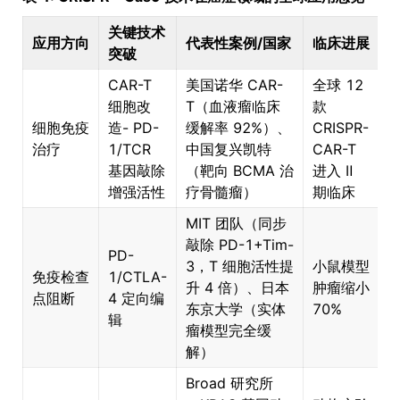
关键技术
应用方向
代表性案例/国家
临床进展
突破
CAR-T
美国诺华 CAR-
全球 12
细胞改
T（血液瘤临床
款
深
细胞免疫
造- PD-
缓解率 92%）、
CRISPR-
治疗
1/TCR
中国复兴凯特
CAR-T
基因敲除
（靶向 BCMA 治
进入 Ⅱ
增强活性
疗骨髓瘤）
期临床
MIT 团队（同步
敲除 PD-1+Tim-
PD-
3，T 细胞活性提
小鼠模型
免疫检查
1/CTLA-
升 4 倍）、日本
肿瘤缩小
点阻断
4 定向编
东京大学（实体
70%
辑
瘤模型完全缓
解）
Broad 研究所