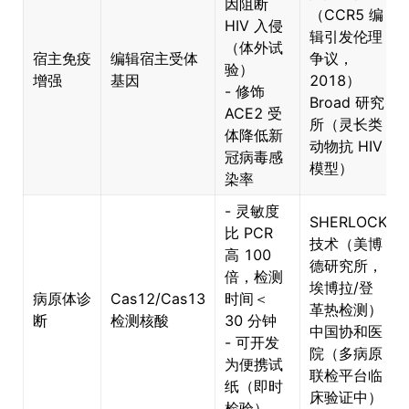
因阻断
（CCR5 编
HIV 入侵
辑引发伦理
（体外试
宿主免疫
编辑宿主受体
争议，
验）
增强
基因
2018）
- 修饰
Broad 研究
ACE2 受
所（灵长类
体降低新
动物抗 HIV
冠病毒感
模型）
染率
- 灵敏度
SHERLOCK
比 PCR
技术（美博
高 100
德研究所，
倍，检测
埃博拉/登
病原体诊
Cas12/Cas13
时间＜
革热检测）
断
检测核酸
30 分钟
中国协和医
- 可开发
院（多病原
为便携试
联检平台临
纸（即时
床验证中）
检验）