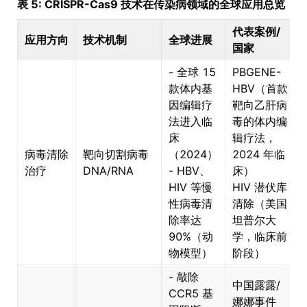
表 5: CRISPR-Cas9 技术在传染病领域的全球应用总览
代表案例/
应用方向
技术机制
全球进展
国家
- 全球 15
PBGENE-
款体内基
HBV（首款
因编辑疗
靶向乙肝病
法进入临
毒的体内编
床
辑疗法，
病毒清除
靶向切割病毒
（2024）
2024 年临
治疗
DNA/RNA
- HBV、
床）
HIV 等慢
HIV 潜伏库
性病毒清
清除（美国
除率达
坦普尔大
90%（动
学，临床前
物模型）
阶段）
- 敲除
中国露露/
CCR5 基
娜娜事件