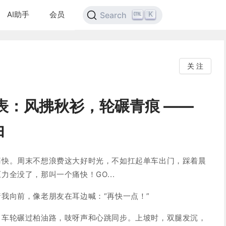
AI助手
会员
K
Search
关 注
2发表：风拂秋衫，轮碾青痕 ——
由
痛快。周末不想浪费这大好时光，不如扛起单车出门，踩着晨
全没了，那叫一个痛快！GO...
我向前，像老朋友在耳边喊：“再快一点！”
，车轮碾过柏油路，吱呀声和心跳同步。上坡时，双腿发沉，