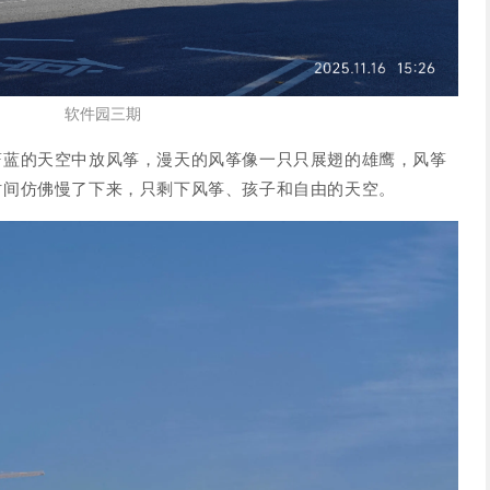
软件园三期
蔚蓝的天空中放风筝，漫天的风筝像一只只展翅的雄鹰，风筝
时间仿佛慢了下来，只剩下风筝、孩子和自由的天空。