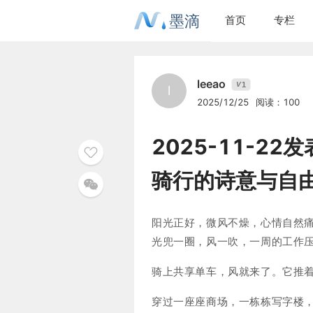
墨滴
首页
专栏
leeao
1
V
l
2025/12/25
阅读：100
2025-11-2
骑行的诗意与自
阳光正好，微风不燥，心情自然
光兜一圈，风一吹，一周的工作压力
骑上共享单车，风就来了。它推着
穿过一座座商场，一栋栋写字楼