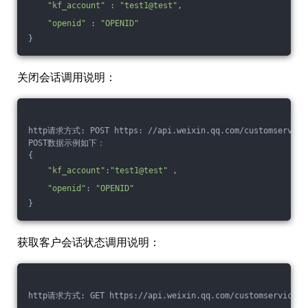
"kf_account"
 : 
"test1@test"
,
"openid"
 : 
"OPENID"
} 
关闭会话调用说明：
http请求方式: POST https: //api.weixin.qq.com/customservice/
POST数据示例如下：
{
"kf_account"
:
"test1@test"
 ,
"openid"
: 
"OPENID"
}
获取客户会话状态调用说明：
http请求方式: GET https://api.weixin.qq.com/customservice/kf