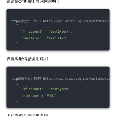
邀请绑定客服帐号调用说明：
http请求方式: POST https://api.weixin.qq.com/customservice
   {
"kf_account"
 : 
"test1@test"
,
"invite_wx"
 : 
"test_kfwx"
   }
设置客服信息调用说明：
http请求方式: POST https://api.weixin.qq.com/customservice
   {
"kf_account"
 : 
"test1@test"
,
"nickname"
 : 
"客服1"
   }