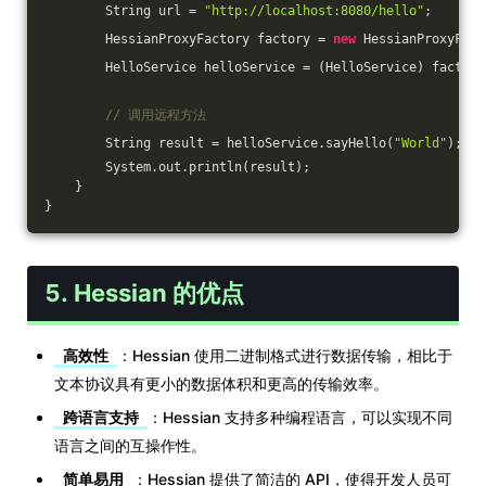
        String url = 
"http://localhost:8080/hello"
;
        HessianProxyFactory factory = 
new
 HessianProxyFact
        HelloService helloService = (HelloService) factory
// 调用远程方法
        String result = helloService.sayHello(
"World"
);
        System.out.println(result);
    }
}
5. Hessian 的优点
高效性
：Hessian 使用二进制格式进行数据传输，相比于
文本协议具有更小的数据体积和更高的传输效率。
跨语言支持
：Hessian 支持多种编程语言，可以实现不同
语言之间的互操作性。
简单易用
：Hessian 提供了简洁的 API，使得开发人员可