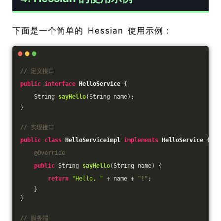
下面是一个简单的 Hessian 使用示例：
// 定义接口
public
interface
HelloService
{
String 
sayHello
(String name)
;
}
// 实现接口
public
class
HelloServiceImpl
implements
HelloService
{
@Override
public
 String 
sayHello
(String name)
{
return
"Hello, "
 + name + 
"!"
;
    }
}
// 服务端