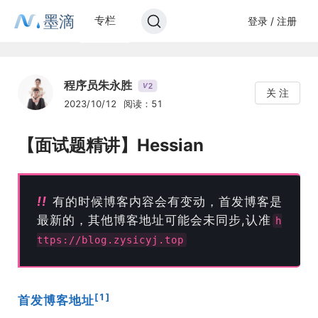
墨滴
专栏
登录 / 注册
程序员朱永胜
2
V
关 注
2023/10/12
阅读：51
【面试题精讲】Hessian
!!
有的时候博客内容会有变动，首发博客是
最新的，其他博客地址可能会未同步,认准
h
ttps://blog.zysicyj.top
[1]
首发博客地址