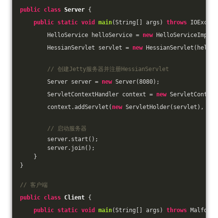
public
class
Server
{
public
static
void
main
(String[] args)
throws
 IOExcept
        HelloService helloService = 
new
 HelloServiceImpl()
        HessianServlet servlet = 
new
 HessianServlet(helloS
// 创建Jetty服务器并注册HessianServlet
        Server server = 
new
 Server(
8080
);
        ServletContextHandler context = 
new
 ServletContext
        context.addServlet(
new
 ServletHolder(servlet), 
"/h
// 启动服务器
        server.start();
        server.join();
    }
}
// 客户端
public
class
Client
{
public
static
void
main
(String[] args)
throws
 Malforme