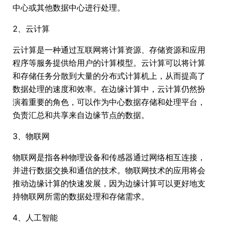
中心或其他数据中心进行处理。
2、云计算
云计算是一种通过互联网将计算资源、存储资源和应用
程序等服务提供给用户的计算模型。云计算可以将计算
和存储任务分散到大量的分布式计算机上，从而提高了
数据处理的速度和效率。在边缘计算中，云计算仍然扮
演着重要的角色，可以作为中心数据存储和处理平台，
负责汇总和共享来自边缘节点的数据。
3、物联网
物联网是指各种物理设备和传感器通过网络相互连接，
并进行数据交换和通信的技术。物联网技术的应用将会
推动边缘计算的快速发展，因为边缘计算可以更好地支
持物联网所需的数据处理和存储需求。
4、人工智能