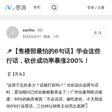
墨滴
专栏
登录 / 注册
sunhe
1
V
s
关 注
2025/03/31
阅读：141
📌【售楼部最怕的6句话】学会这些
行话，砍价成功率暴涨200%！
‌ 👂【开头】
"这房子总价多少？还能打折吗？" 当你说出这两句话
时，置业顾问已经在偷偷数奖金了！广州住建局暗访揭
露：89%的购房者因「不会说话」被吃差价。今天我送
你6句行业黑话，三分钟让销售主动亮出底牌👇