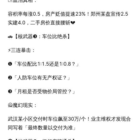
容积率每涨0.5，房产贬值提速23%！郑州某盘宣传2.5
实建4.0，二手房价直接腰斩💔
🚗【核武器❸：车位比绝杀】
⚡三连暴击：
❶「车位配比1:1.5还是1:0.8？」
❷「人防车位有无产权证？」
❸「月租是否受物价局管控？」
🙅魔幻现实：
武汉某小区交付时车位飙至30万/个！业主维权才发现合
同写着「最终数量以交付为准」