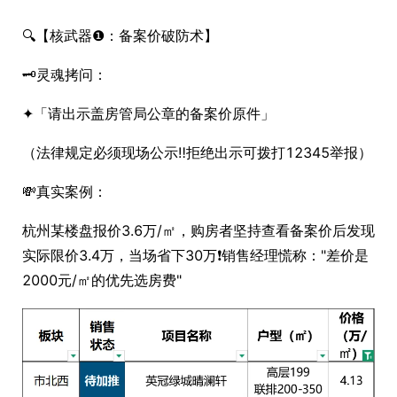
🔍【核武器❶：备案价破防术】
🗝️灵魂拷问：
✦「请出示盖房管局公章的备案价原件」
（法律规定必须现场公示‼️拒绝出示可拨打12345举报）
💸真实案例：
杭州某楼盘报价3.6万/㎡，购房者坚持查看备案价后发现
实际限价3.4万，当场省下30万❗️销售经理慌称："差价是
2000元/㎡的优先选房费"