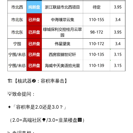
🏗️【核武器❷：容积率暴击】
💡致命提问：
✦「容积率是2.0还是3.0？」
（2.0=高端社区🌳/3.0=韭菜楼盘🏢）
📉血泪真相：