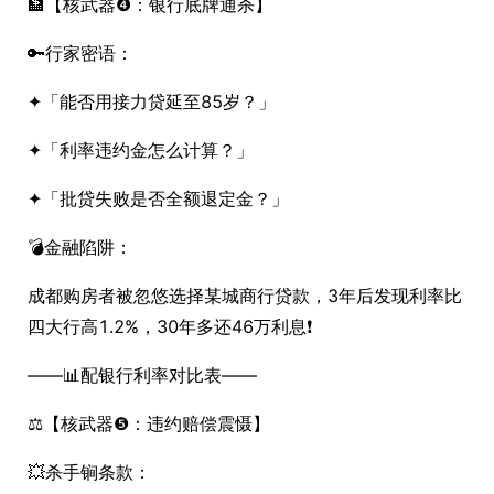
🏦【核武器❹：银行底牌通杀】
🔑行家密语：
✦「能否用接力贷延至85岁？」
✦「利率违约金怎么计算？」
✦「批贷失败是否全额退定金？」
💣金融陷阱：
成都购房者被忽悠选择某城商行贷款，3年后发现利率比
四大行高1.2%，30年多还46万利息❗️
——📊配银行利率对比表——
⚖️【核武器❺：违约赔偿震慑】
💥杀手锏条款：