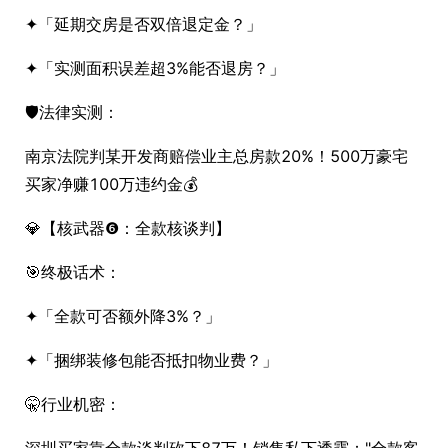
✦「延期交房是否双倍退定金？」
✦「实测面积误差超3%能否退房？」
🛡️法律实测：
南京法院判某开发商赔偿业主总房款20%！500万豪宅
买家净赚100万违约金💰
💎【核武器❻：全款核谈判】
🎯终极话术：
✦「全款可否额外降3%？」
✦「捆绑装修包能否抵扣物业费？」
🤫行业机密：
深圳买家靠全款谈判砍下87万！销售私下透露："全款客