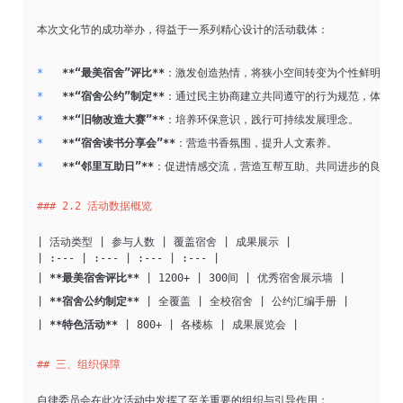
本次文化节的成功举办，得益于一系列精心设计的活动载体：
*   
**“最美宿舍”评比**
：激发创造热情，将狭小空间转变为个性鲜明的温
*   
**“宿舍公约”制定**
：通过民主协商建立共同遵守的行为规范，体现自
*   
**“旧物改造大赛”**
：培养环保意识，践行可持续发展理念。
*   
**“宿舍读书分享会”**
：营造书香氛围，提升人文素养。
*   
**“邻里互助日”**
：促进情感交流，营造互帮互助、共同进步的良好氛
### 2.2 活动数据概览
| 活动类型 | 参与人数 | 覆盖宿舍 | 成果展示 |
| :--- | :--- | :--- | :--- |
| 
**最美宿舍评比**
 | 1200+ | 300间 | 优秀宿舍展示墙 |
| 
**宿舍公约制定**
 | 全覆盖 | 全校宿舍 | 公约汇编手册 |
| 
**特色活动**
 | 800+ | 各楼栋 | 成果展览会 |
## 三、组织保障
自律委员会在此次活动中发挥了至关重要的组织与引导作用：