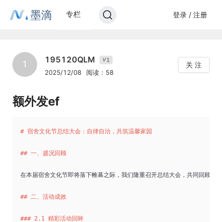
墨滴
专栏
登录 / 注册
195120QLM
1
V
1
关 注
2025/12/08
阅读：58
额外发ef
# 宿舍文化节总结大会：自律自治，共筑温馨家园
## 一、盛况回顾
在本届宿舍文化节即将落下帷幕之际，我们隆重召开总结大会，共同回顾这
## 二、活动成效
### 2.1 精彩活动回眸