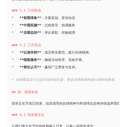
### 3.1 工作阶段
*   
**前期准备**
：方案策划、宣传动员
*   
**中期实施**
：过程督导、协调服务
*   
**后期总结**
：评比表彰、经验梳理
### 3.2 工作亮点
*   
**以身作则**
：成员率先垂范，践行自律精神。
*   
**细致服务**
：确保活动有序、高效开展。
*   
**师生认可**
：赢得广泛赞誉与支持。
> 自律委成员不仅是活动的组织者，更是自律精神的践行者和传播者。
## 四、展望未来
宿舍文化节虽已结束，但其倡导的自律精神与和谐理念必将持续滋养我们的
### 4.1 宿舍新定位
让我们将文化节中的收获融入日常，让每一间宿舍成为：