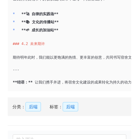
*   
**🚀 自律的实践场**
*   
**📚 文化的传播站**
*   
**🌱 成长的加油站**
### 4.2 未来期许
期待明年此时，我们能以更饱满的热情、更丰富的创意，共同书写宿舍文化
---
**结语：**
 让我们携手并进，将宿舍文化建设的成果转化为持久的动力，
分类：
后端
标签：
后端