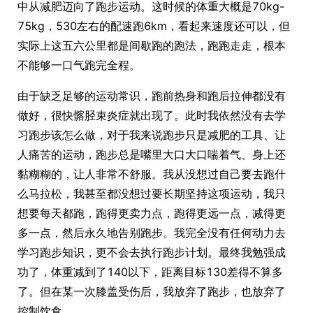
中从减肥迈向了跑步运动。这时候的体重大概是70kg-
75kg，530左右的配速跑6km，看起来速度还可以，但
实际上这五六公里都是间歇跑的跑法，跑跑走走，根本
不能够一口气跑完全程。
由于缺乏足够的运动常识，跑前热身和跑后拉伸都没有
做好，很快髂胫束炎症就出现了。此时我依然没有去学
习跑步该怎么做，对于我来说跑步只是减肥的工具、让
人痛苦的运动，跑步总是嘴里大口大口喘着气、身上还
黏糊糊的，让人非常不舒服。我从没想过自己要去跑什
么马拉松，我甚至都没想过要长期坚持这项运动，我只
想要每天都跑，跑得更卖力点，跑得更远一点，减得更
多一点，然后永久地告别跑步。我完全没有任何动力去
学习跑步知识，更不会去执行跑步计划。最终我勉强成
功了，体重减到了140以下，距离目标130差得不算多
了。但在某一次膝盖受伤后，我放弃了跑步，也放弃了
控制饮食。。。