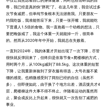
不仅让我焦虑着自己的身体健康，同时也在击碎我的自
尊，我已经是真的快“胖死”了。在这几年里，我尝试过多
次节食减肥，但单纯节食根本无法拯救我。只要朋友一
约我吃饭，我准能答应下来，只要一张开嘴，我就能吃
下普通人1.5倍的食物。我一直抱着一个幼稚的想法，只
要把晚饭戒了，我这个体重一天就能掉一斤，很简单
的。然而从2020年年中开始，我就总在失败着。
一直到2024年，我的体重才开始出现了一次下降，尽管
很快就反弹回来了，但终归是依靠节食+爬楼梯的方式，
用时两个月，从100kg减到了88.5kg。这次体重的短暂
下降，让我重新体验到了穿衣服有得选，大号衣服不紧
绷的感觉。也稍微感受到了阔别已经的自信（虽然不
多）。但即便如此，由于换了个地方出差，酒店拢共才4
层，爬楼梯这件大事不得不终止。伴随着运动的戛然而
止，聚会成反比上升起来，很快就又一次告别了减肥的
事业。