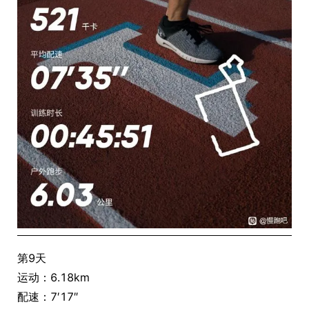
第9天
运动：6.18km
配速：7′17″