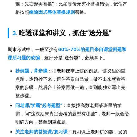
骤：先变形再替换”；比如等价无穷小替换错误，记住严
格按照
乘除因式整体替换规则
替换。
吃透课堂和讲义，抓住“送分题”
3.
期末考试中，一般至少有
60%-70%的题目来自课堂例题和
课后习题的改编
，这部分是“送分题”，必须拿下。
抄例题，背步骤
：把老师课堂上讲的例题、讲义里的重
点题，逐题抄下来，遮住答案自己做，做不出来就看答
案的步骤，然后合上答案再做一遍，直到能独立写出完
整步骤。
问老师/学霸“必考题型”
：直接找高数老师或班里的学
霸，问“这次期末肯定会考的题型有哪些”，老师一般会给
明确方向，甚至划重点题。
关注老师的答疑课/复习课
：复习课上老师讲的题，发的