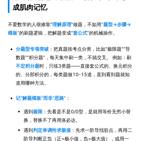
成肌肉记忆
不爱数学的人很难靠“
理解原理
”做题，不如用
“题型→步骤→
模板”
的刷题逻辑，把解题变成“
套公式
”的机械操作。
分题型专项突破
：把真题按考点分类，比如“极限题”“导
数题”“积分题”，每天集中刷一类，不搞交叉。 例如：刷
不定积分题
时，只练3类题——直接套公式的、换元积分
的、分部积分的，每类题做10-15道，直到看到题就知
道用哪种方法。
记“解题模板”而非“思路”
：
遇到
极限
：先看是不是0/0型，是就用等价无穷小替
换，替换不了再用洛必达。
遇到
判定单调性求极值
：先求一阶导找驻点，再用二
阶导判断正负（正=极小值，负=极大值），或用一