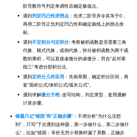
阶导数符号判定单调性且确定极值点。
遇到
判定凹凸性求拐点
：先求二阶导并令其等于0，
再用二阶导正负判定凹凸性和确定曲线上的拐点坐
标。
遇到
不定积分与定积分
: 考察被积函数是否需要三角
代换、根式代换，或倒代换，拆分被积函数为两个函
数的乘积，可以直接凑微分的凑微分，符合“反对幂
指三”考虑分部积分法。
遇到
定积分几何应用
：先画草图，确定积分区间，再
套“面积公式/体积公式/弧长公式”。
遇到求解
微分方程
: 改写结构，判定类型，套用通解
计算步骤。
错题只记“错因”和“正确步骤”
：不用分析“为什么没想
到”，只写“下次遇到这种题，第一步做什么，第二步做什
么”，比如“错因：等价无穷小替换时漏了系数，正确步