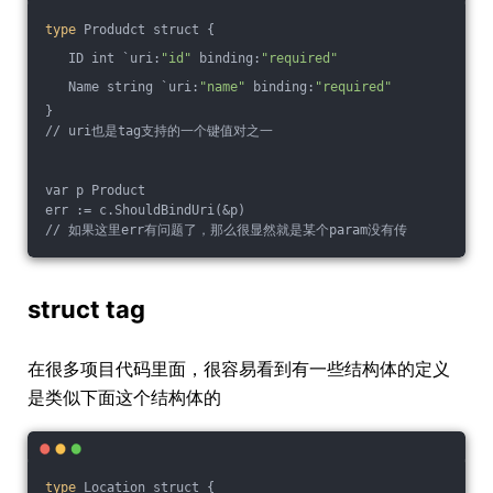
type
 Produdct struct {
   ID int `uri:
"id"
 binding:
"required"
   Name string `uri:
"name"
 binding:
"required"
}
// uri也是tag支持的一个键值对之一
var p Product 
err := c.ShouldBindUri(&p)
// 如果这里err有问题了，那么很显然就是某个param没有传
struct tag
在很多项目代码里面，很容易看到有一些结构体的定义
是类似下面这个结构体的
type
 Location struct {