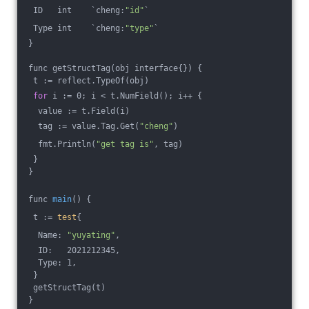
 ID   int    `cheng:
"id"
`
 Type int    `cheng:
"type"
`
}
func getStructTag(obj interface{}) {
 t := reflect.TypeOf(obj)
for
 i := 0; i < t.NumField(); i++ {
  value := t.Field(i)
  tag := value.Tag.Get(
"cheng"
)
  fmt.Println(
"get tag is"
, tag)
 }
}
func 
main
() {
 t := 
test
{
  Name: 
"yuyating"
,
  ID:   2021212345,
  Type: 1,
 }
 getStructTag(t)
}