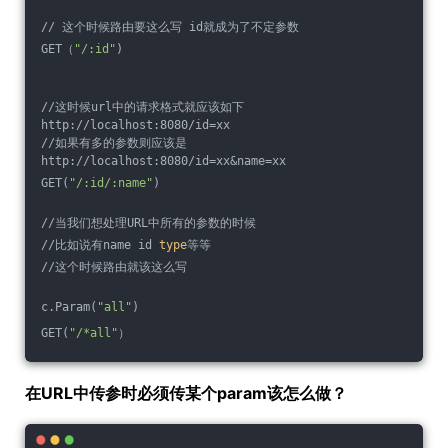
// 这个时候路由要这么写 id就成为了不定参数
GET（
"/:id"
)
//这时候url中的请求格式就应该如下
http://localhost:8080/id=xx
//如果有多的参数则应该是
http://localhost:8080/id=xx&name=xx
GET(
"/:id/:name"
)
//当我们想处理URL中所有的参数的时候
//比如说有name id 
type
等等
//这个时候路由就该这么写
c.Param(
"all"
)
GET(
"/*all"
）
在URL中传参时必须传某个param该怎么做？