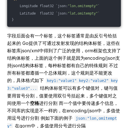
    Longitude float32 `json:
"lon,omitempty"
`
    Latitude  float32 `json:
"lat,omitempty"
`
}
字段后面会有一个标签，这个标签通常是由反引号给括
起来的 Go提供了可通过发射发现的结构体标签，这些在
标签库json/xml中得到了广泛的使用，orm框架也支持了
结构体标签，上面的这个例子就是因为encoding/json支
持json结构体标签，每种标签都有自己的特殊规则 不过
所有标签都遵循一个总体规则，这个规则是不能更改
的，具体格式如下
key1:"value1" key2:"value2" key
结构体标签可以有多个键值对，键与值
3:"value3"...
要用冒号分割，值要使用双引号括起来，多个键值对之
间使用一个
空格
进行分割 而一个值中要传递多个信息，
不同库的实现是不一样的，在encoding/json中，多值使
用逗号进行分割 例如下面的例子
json:"lon,omitempt
在gorm中，多值使用分号进行分隔
y"