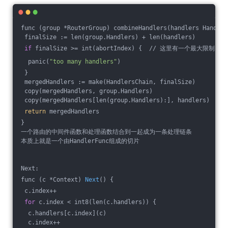
func (group *RouterGroup) combineHandlers(handlers Handler
 finalSize := len(group.Handlers) + len(handlers)
if
 finalSize >= int(abortIndex) {  // 这里有一个最大限制
  panic(
"too many handlers"
)
 }
 mergedHandlers := make(HandlersChain, finalSize)
 copy(mergedHandlers, group.Handlers)
 copy(mergedHandlers[len(group.Handlers):], handlers)
return
 mergedHandlers
}
一个路由的中间件函数和处理函数结合到一起成为一条处理链条
本质上就是一个由HandlerFunc组成的切片
Next:
func (c *Context) 
Next
() {
 c.index++
for
 c.index < int8(len(c.handlers)) {
  c.handlers[c.index](c)
  c.index++