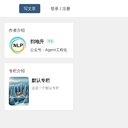
写文章
登录 / 注册
作者介绍
扫地升
4
V
公众号：Agent工程化
专栏介绍
默认专栏
这是一个默认专栏