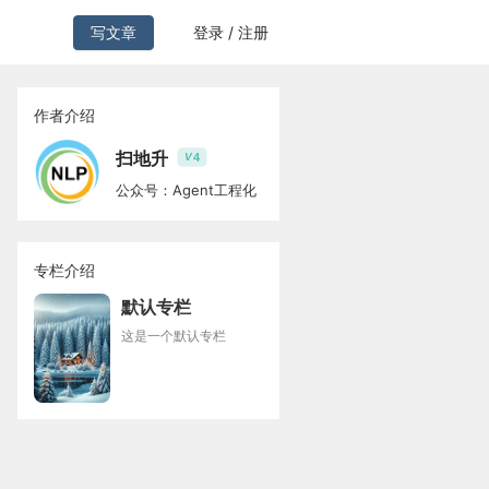
写文章
登录 / 注册
作者介绍
扫地升
4
V
公众号：Agent工程化
专栏介绍
默认专栏
这是一个默认专栏