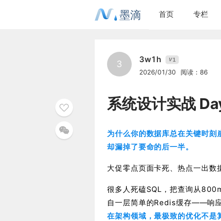
墨滴
首页
专栏
3w1h
1
V
3
2026/01/30
阅读：86
系统设计实战 Da
为什么你的数据库总在关键时刻
却漏掉了要命的后一半。
大促零点页面卡死、热点一出数
很多人死磕SQL，把查询从80
自一层简单的Redis缓存——响
在架构领域，最极致的优化不是算