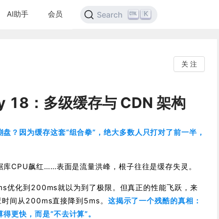
AI助手
会员
K
Search
关 注
y 18：多级缓存与 CDN 架构
崩盘？因为缓存这套“组合拳”，绝大多数人只打对了前一半，
据库CPU飙红……表面是流量洪峰，根子往往是缓存失灵。
0ms优化到200ms就以为到了极限。但真正的性能飞跃，来
应时间从200ms直接降到5ms。
这揭示了一个残酷的真相：
得更快，而是“不去计算”。