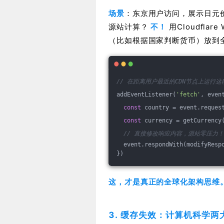
场景
：东京用户访问，展示日元
源站计算？
不！
用Cloudflar
（比如根据国家判断货币）放到
// 在距离用户最近的CDN节点上运行这
addEventListener(
'fetch'
, even
const
 country = event.reques
const
 currency = getCurrency
// 直接修改响应内容，源站零压力！
  event.respondWith(modifyResp
})
这，才是真正的全球化架构思维
3. 缓存失效：计算机科学两