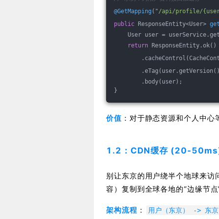
@GetMapping
(
"/api/profile/{use
public
 ResponseEntity<User> 
ge
    User user = userService.ge
return
 ResponseEntity.ok()
        .cacheControl(CacheCon
        .eTag(user.getVersion(
        .body(user);
}
价值
：对于静态资源和个人中心
1.2：CDN缓存 (20-50m
别让东京的用户绕半个地球来访
容）复制到全球各地的“边缘节点
架构流程
：
用户（东京） -> 东