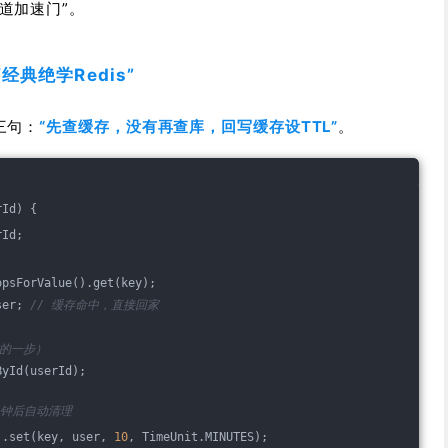
道加速门”。
 “经典绝学Redis”
三句：
“先查缓存，没有再查库，回写缓存设TTL”
。
rId)
{
rId;
opsForValue().get(key);
ser; 
// 缓存命中，直接回家
重的一步）
ById(userId);
0分钟后自动清理
).set(key, user, 
10
, TimeUnit.MINUTES);