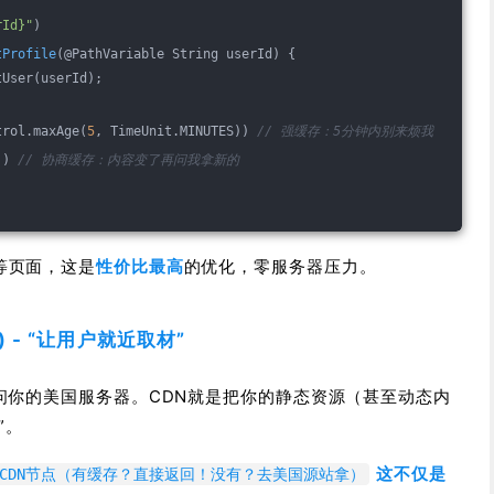
rId}"
)
tProfile
(@PathVariable String userId)
{
tUser(userId);
trol.maxAge(
5
, TimeUnit.MINUTES)) 
// 强缓存：5分钟内别来烦我
)) 
// 协商缓存：内容变了再问我拿新的
等页面，这是
性价比最高
的优化，零服务器压力。
s) - “让用户就近取材”
问你的美国服务器。CDN就是把你的静态资源（甚至动态内
”。
这不仅是
京CDN节点（有缓存？直接返回！没有？去美国源站拿）