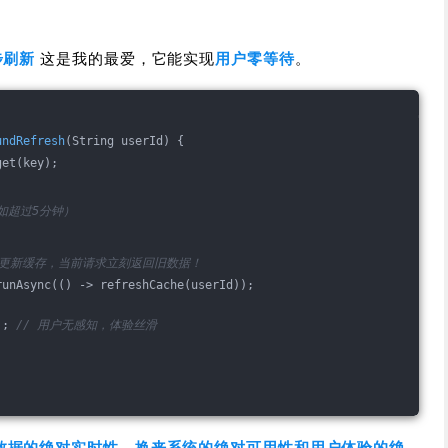
步刷新
这是我的最爱，它能实现
用户零等待
。
undRefresh
(String userId)
{
get(key);
比如超过5分钟）
去更新缓存，当前请求立刻返回旧数据！
runAsync(() -> refreshCache(userId));
); 
// 用户无感知，体验丝滑
数据的绝对实时性，换来系统的绝对可用性和用户体验的绝