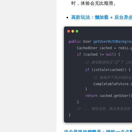
时，体验会无比顺滑。
高阶玩法：懒加载 + 后台异
public
 User 
getUserWithBackgro
    CachedUser cached = redis.
if
 (cached != 
null
) {
// 发现数据有点“旧”了（
if
 (isStale(cached)) {
// 偷偷开个异步线程
            CompletableFuture.
        }
return
 cached.getUser(
    }
// ... 缓存没有，再走查库流程
}
这个思路的精髓是
：
牺牲一点点