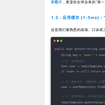
存图片
，更是你全球业务的“第一
1.3：应用缓存 (1-5ms) -
这是我们最熟悉的战场。口诀就
public
 User 
getUser
(String use
    String key = 
"user:"
 + use
// 1. 先问Redis
    User user = redisTemplate.
if
 (user != 
null
) 
return
 u
// 2. 缓存没中，去数据库（沉
    user = userRepository.find
// 3. 塞回Redis，并告诉它1
    redisTemplate.opsForValue(