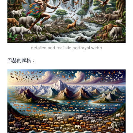
detailed and realistic portrayal.webp
巴赫的赋格：