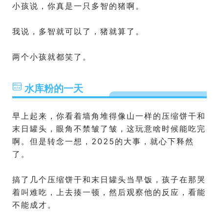
小孩说，你真是一只多智的猪啊。
我说，多智就可以了，猪就算了。
两个小孩就都笑了。
水库粉的一天
早上起来，你看着墙角堆得像山一样的压缩饼干和
末日罐头，眼角不禁皱了皱，这玩意啥时候能吃完
啊。但是转念一想，2025的大事，就心下释然
了。
搞了几个压缩饼干和末日罐头当早饭，孩子在那哭
着叫难吃，上去揍一顿，然后观察他的反应，看能
不能成才。