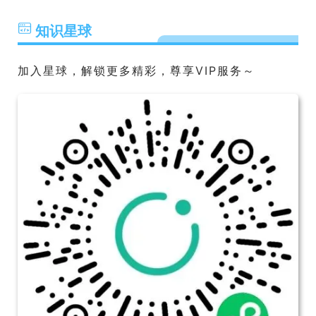
知识星球
加入星球，解锁更多精彩，尊享VIP服务～