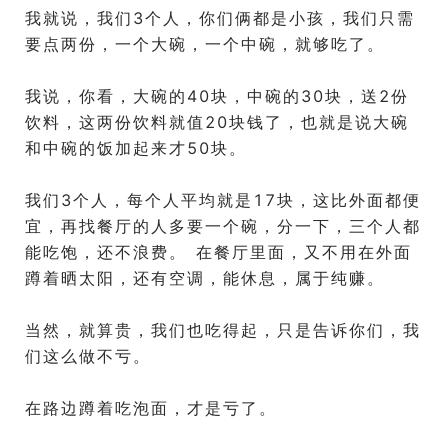
我就说，我们3个人，你们俩都是小孩，我们只需
要点两份，一个大碗，一个中碗，就够吃了。
我说，你看，大碗的40块，中碗的30块，送2份
饮料，这两份饮料就值20块钱了，也就是说大碗
和中碗的饭加起来才50块。
我们3个人，每个人平均就是17块，这比外面都便
宜，再找餐厅的人多要一个碗，分一下，三个人都
能吃饱，还不浪费。 在餐厅里面，又不用在外面
蹲着晒太阳，还有空调，能休息，属于纯赚。
当然，就算贵，我们也吃得起，只是告诉你们，我
们这么做不亏。
在路边蹲着吃泡面，才是亏了。