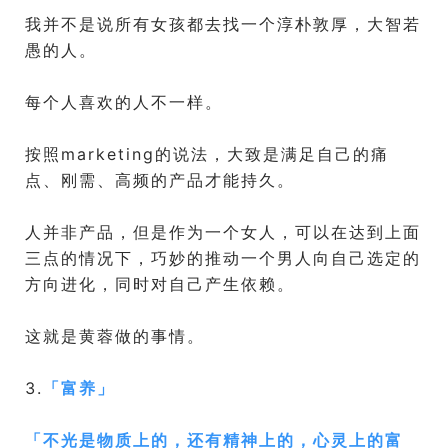
我并不是说所有女孩都去找一个淳朴敦厚，大智若
愚的人。
每个人喜欢的人不一样。
按照marketing的说法，大致是满足自己的痛
点、刚需、高频的产品才能持久。
人并非产品，但是作为一个女人，可以在达到上面
三点的情况下，巧妙的推动一个男人向自己选定的
方向进化，同时对自己产生依赖。
这就是黄蓉做的事情。
3.
「
富养
」
「
不光是物质上的，还有精神上的，心灵上的富