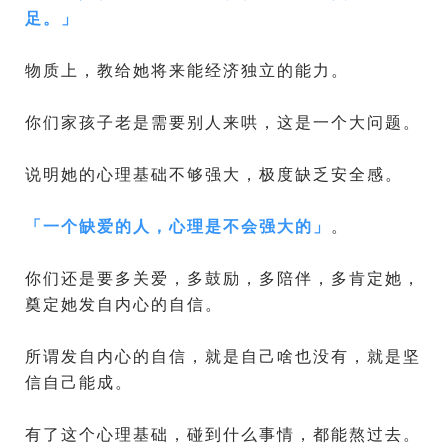
足。
」
物质上，教给她将来能经济独立的能力。
你们家孩子老是需要别人来哄，这是一个大问题。
说明她的心理基础不够强大，极度缺乏安全感。
「
一个缺爱的人，心理是不会强大的
」
。
你们还是要多关爱，多鼓励，多陪伴，多肯定她，
奠定她发自内心的自信。
所谓发自内心的自信，就是自己啥也没有，就是坚
信自己能成。
有了这个心理基础，碰到什么事情，都能熬过去。