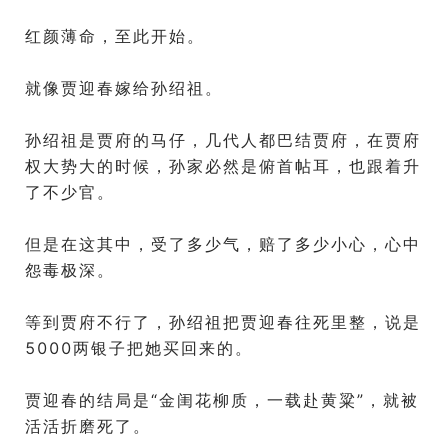
红颜薄命，至此开始。
就像贾迎春嫁给孙绍祖。
孙绍祖是贾府的马仔，几代人都巴结贾府，在贾府
权大势大的时候，孙家必然是俯首帖耳，也跟着升
了不少官。
但是在这其中，受了多少气，赔了多少小心，心中
怨毒极深。
等到贾府不行了，孙绍祖把贾迎春往死里整，说是
5000两银子把她买回来的。
贾迎春的结局是“金闺花柳质，一载赴黄粱”，就被
活活折磨死了。