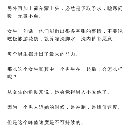
另外再加上荷尔蒙上头，必然是予取予求，嘘寒问
暖，无微不至。
女生一句话，他们能做出很多夸张的事情，不要说
吃饭旅游花钱，就算端洗脚水，洗内裤都愿意。
每个男生都开出了最大的马力。
那么这个女生和其中一个男生在一起后，会怎么样
呢？
从女生的角度来说，她会觉得男人不爱他了。
因为一个男人追她的时候，是冲刺，是峰值速度。
但是这个峰值速度是不可持续的。