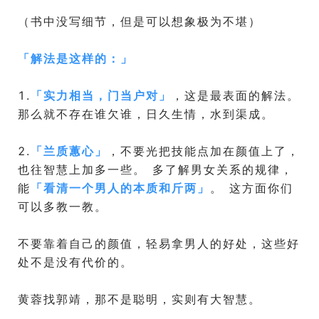
（书中没写细节，但是可以想象极为不堪）
「
解法是这样的：
」
1.
「
实力相当，门当户对
」
，这是最表面的解法。
那么就不存在谁欠谁，日久生情，水到渠成。
2.
「
兰质蕙心
」
，不要光把技能点加在颜值上了，
也往智慧上加多一些。 多了解男女关系的规律，
能
「
看清一个男人的本质和斤两
」
。 这方面你们
可以多教一教。
不要靠着自己的颜值，轻易拿男人的好处，这些好
处不是没有代价的。
黄蓉找郭靖，那不是聪明，实则有大智慧。