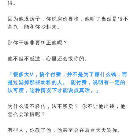
得。
因为他没房子，你说房价要涨，他听了当然是很不
高兴，能和你吵起来。
那你干嘛非要纠正他呢？
他不但不感激，心里还会恨你的。
「
很多大V，搞个付费，并不是为了赚什么钱，而
是过滤掉那些幼稚的人。 能付费，说明有一定的
认可度，这种情况下才能说点真话。
」
为什么道不轻传，法不贱卖？ 你不让他出钱，他
怎么会珍惜呢？
有些人，你教了他，他甚至会在后台天天骂你。