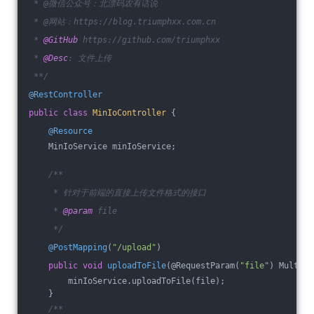
 * @微信公众号：北漂码农有话说
 * @网站：https://blog.triumphxx.com.cn
 * 
@GitHub
 https://github.com/triumphxx
 * 
@Desc
: 文件上传
 **/
@RestController
public
class
MinIoController
{
@Resource
    MinIoService minIoService;
/**
     * 针对于前端的直接上传文件格式的接口
     * 
@param
 file
     */
@PostMapping
(
"/upload"
)
public
void
uploadToFile
(@RequestParam(
"file"
)
 Multipa
        minIoService.uploadToFile(file);
    }
/**