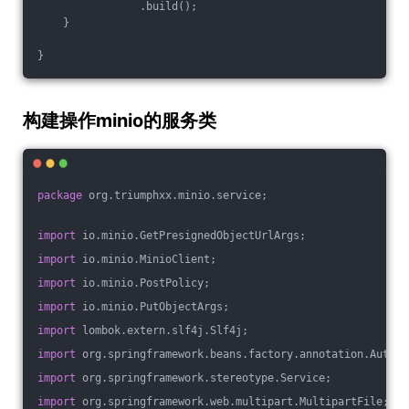
                .build();
    }
}
构建操作minio的服务类
package
 org.triumphxx.minio.service;
import
 io.minio.GetPresignedObjectUrlArgs;
import
 io.minio.MinioClient;
import
 io.minio.PostPolicy;
import
 io.minio.PutObjectArgs;
import
 lombok.extern.slf4j.Slf4j;
import
 org.springframework.beans.factory.annotation.Autowi
import
 org.springframework.stereotype.Service;
import
 org.springframework.web.multipart.MultipartFile;