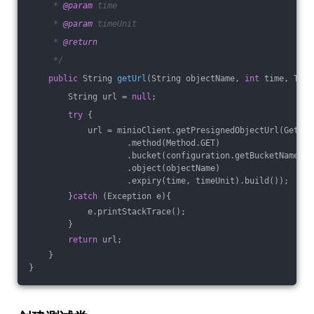
     * 
@param
 time
     * 
@param
 timeUnit
     * 
@return
     */
public
 String 
getUrl
(String objectName, 
int
 time, Time
        String url = 
null
;
try
 {
            url = minioClient.getPresignedObjectUrl(GetPre
                    .method(Method.GET)
                    .bucket(configuration.getBucketName())
                    .object(objectName)
                    .expiry(time, timeUnit).build());
        }
catch
 (Exception e){
            e.printStackTrace();
        }
return
 url;
    }
}