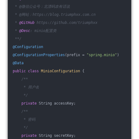
 * @微信公众号：北漂码农有话说
 * @网站：https://blog.triumphxx.com.cn
 * 
@GitHub
 https://github.com/triumphxx
 * 
@Desc
: minio配置类
 **/
@Configuration
@ConfigurationProperties
(prefix = 
"spring.minio"
)
@Data
public
class
MinioConfiguration
{
/**
     * 用户名
     */
private
 String accessKey;
/**
     * 密码
     */
private
 String secretKey;