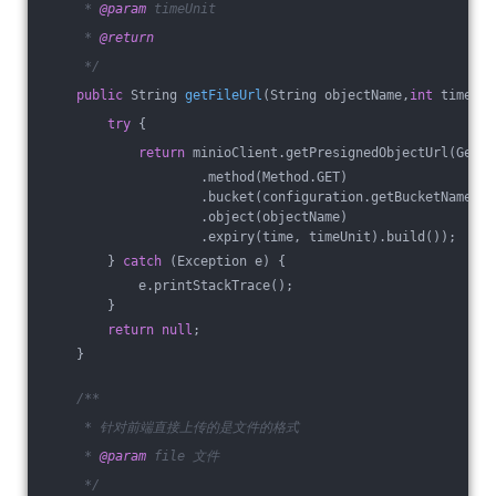
     * 
@param
 timeUnit
     * 
@return
     */
public
 String 
getFileUrl
(String objectName,
int
 time, T
try
 {
return
 minioClient.getPresignedObjectUrl(GetPr
                    .method(Method.GET)
                    .bucket(configuration.getBucketName())
                    .object(objectName)
                    .expiry(time, timeUnit).build());
        } 
catch
 (Exception e) {
            e.printStackTrace();
        }
return
null
;
    }
/**
     * 针对前端直接上传的是文件的格式
     * 
@param
 file 文件
     */