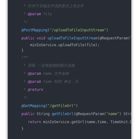
     * 针对于后端文件流的形式上传文件
     * 
@param
 file
     */
@PostMapping
(
"/uploadToFileInputStream"
)
public
void
uploadToFileInputStream
(@RequestParam(
"fil
        minIoService.uploadToFile(file);
    }
/**
     * 获取 一定有效期的图片连接
     * 
@param
 name 文件名称
     * 
@param
 time 时间 单位：天
     * 
@return
     */
@GetMapping
(
"/getFileUrl"
)
public
 String 
getFileUrl
(@RequestParam(
"name"
)
 String 
return
 minIoService.getUrl(name,time, TimeUnit.DAYS
    }