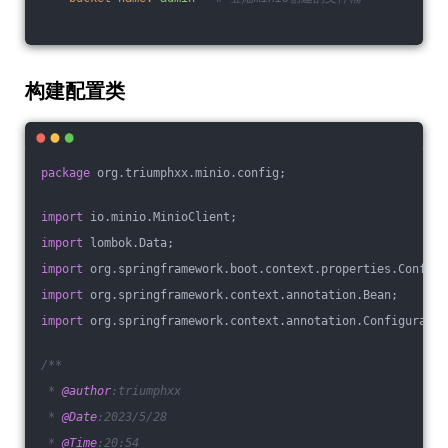
构建配置类
package
 org.triumphxx.minio.config;
import
 io.minio.MinioClient;
import
 lombok.Data;
import
 org.springframework.boot.context.properties.Configu
import
 org.springframework.context.annotation.Bean;
import
 org.springframework.context.annotation.Configuratio
/**
 * 
@author
:triumphxx
 * 
@Date
:2023/5/28
 * 
@Time
:20:54