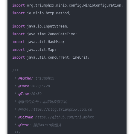
import
 org.triumphxx.minio.config.MinioConfiguration;
import
 io.minio.http.Method;
import
 java.io.InputStream;
import
 java.time.ZonedDateTime;
import
 java.util.HashMap;
import
 java.util.Map;
import
 java.util.concurrent.TimeUnit;
/**
 * 
@author
:triumphxx
 * 
@Date
:2023/5/28
 * 
@Time
:20:59
 * @微信公众号：北漂码农有话说
 * @网站：https://blog.triumphxx.com.cn
 * 
@GitHub
 https://github.com/triumphxx
 * 
@Desc
: 操作minio的服务
 **/