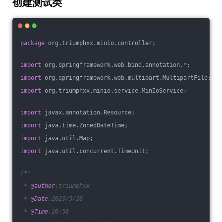
创建测试类
package
 org.triumphxx.minio.controller;
import
 org.springframework.web.bind.annotation.*;
import
 org.springframework.web.multipart.MultipartFile;
import
 org.triumphxx.minio.service.MinIoService;
import
 javax.annotation.Resource;
import
 java.time.ZonedDateTime;
import
 java.util.Map;
import
 java.util.concurrent.TimeUnit;
/**
 * 
@author
:triumphxx
 * 
@Date
:2023/5/28
 * 
@Time
:20:58