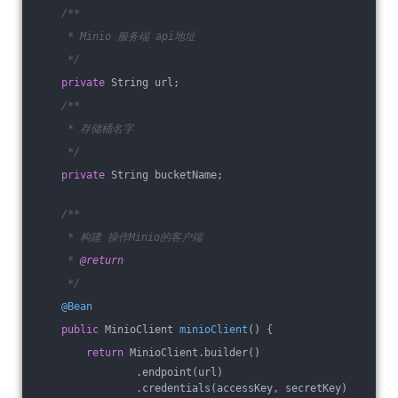
/**
     * Minio 服务端 api地址
     */
private
 String url;
/**
     * 存储桶名字
     */
private
 String bucketName;
/**
     * 构建 操作Minio的客户端
     * 
@return
     */
@Bean
public
 MinioClient 
minioClient
()
{
return
 MinioClient.builder()
                .endpoint(url)
                .credentials(accessKey, secretKey)