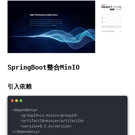
整合
SpringBoot
MinIO
引入依赖
<dependency>

    <groupId>io.minio</groupId>

    <artifactId>minio</artifactId>

    <version>8.5.2</version>
