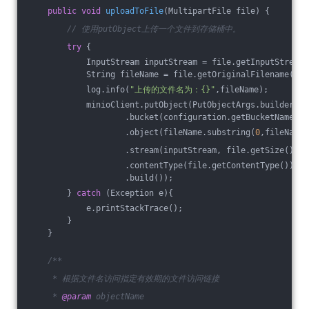
public
void
uploadToFile
(MultipartFile file)
{
// 使用putObject上传一个文件到存储桶中。
try
 {
            InputStream inputStream = file.getInputStream(
            String fileName = file.getOriginalFilename();
            log.info(
"上传的文件名为：{}"
,fileName);
            minioClient.putObject(PutObjectArgs.builder()
                    .bucket(configuration.getBucketName())
                    .object(fileName.substring(
0
,fileName.
                    .stream(inputStream, file.getSize(), -
                    .contentType(file.getContentType())
                    .build());
        } 
catch
 (Exception e){
            e.printStackTrace();
        }
    }
/**
     * 根据文件名访问指定有效期的文件访问链接
     * 
@param
 objectName