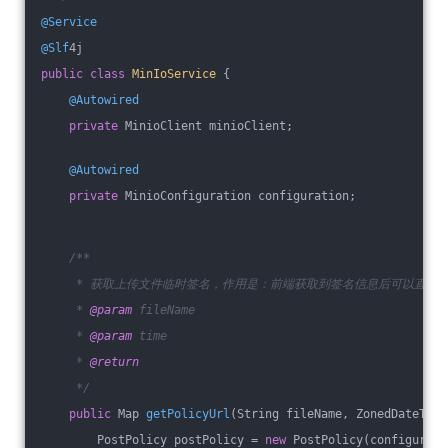
@Service
@Slf
4j
public
class
MinIoService
{
@Autowired
private
 MinioClient minioClient;
@Autowired
private
 MinioConfiguration configuration;
/**
     * 获取上传文件临时签名，作用是：前端获取到签名信息后可以直接将
     * 
@param
 fileName
     * 
@param
 time
     * 
@return
     */
public
 Map 
getPolicyUrl
(String fileName, ZonedDateTime
        PostPolicy postPolicy = 
new
 PostPolicy(configurati