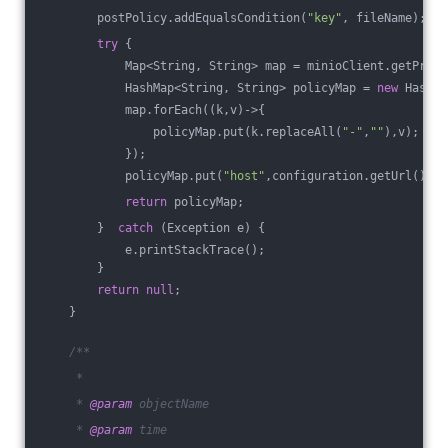
        postPolicy.addEqualsCondition(
"key"
, fileName);
try
 {
            Map<String, String> map = minioClient.getPresi
            HashMap<String, String> policyMap = 
new
 HashMa
            map.forEach((k,v)->{
                policyMap.put(k.replaceAll(
"-"
,
""
),v);
            });
            policyMap.put(
"host"
,configuration.getUrl()+
"/
return
 policyMap;
        }  
catch
 (Exception e) {
            e.printStackTrace();
        }
return
null
;
    }
/**
     *
     * 
@param
 objectName
     * 
@param
 time