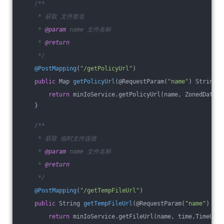
/**
     * 获取 文件签名
     * 
@param
 name 文件名称
     * 
@return
     */
@PostMapping
(
"/getPolicyUrl"
)
public
 Map 
getPolicyUrl
(@RequestParam(
"name"
)
 String n
return
 minIoService.getPolicyUrl(name, ZonedDateTi
    }
/**
     * 获取 临时文件连接
     * 
@param
 name 文件名称
     * 
@return
     */
@PostMapping
(
"/getTempFileUrl"
)
public
 String 
getTempFileUrl
(@RequestParam(
"name"
)
 Str
return
 minIoService.getFileUrl(name, time,TimeUnit