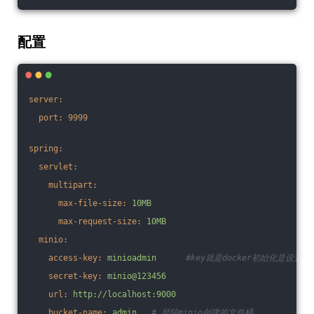
配置
server:
port:
9999
spring:
servlet:
multipart:
max-file-size:
10MB
max-request-size:
10MB
minio:
access-key:
minioadmin
#key就是docker初始化是设置
secret-key:
minio@123456
url:
http://localhost:9000
bucket-name:
admin
# 登陆minio创建的文件桶