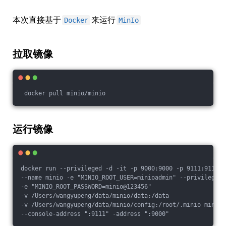
本次直接基于
来运行
Docker
MinIo
拉取镜像
 docker pull minio/minio
运行镜像
docker run --privileged -d -it -p 9000:9000 -p 9111:9111
--name minio -e "MINIO_ROOT_USER=minioadmin" --privileged=
-e "MINIO_ROOT_PASSWORD=minio@123456"
-v /Users/wangyupeng/data/minio/data:/data
-v /Users/wangyupeng/data/minio/config:/root/.minio minio/
--console-address ":9111" -address ":9000"