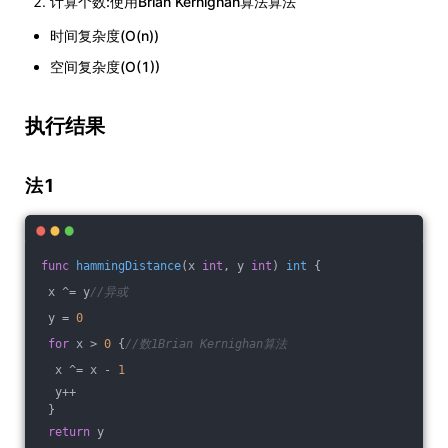
计算个数:使用Brian Kernighan算法算法
时间复杂度(O(n))
空间复杂度(O(1))
执行结果
法1
func
hammingDistance
(x 
int
, y 
int
)
int
 {
 x ^= y
//异或
 y = 
0
for
 x > 
0
 {
//数1Brian Kernighan算法
  x ^= x - 
1
  y++
 }
return
 y