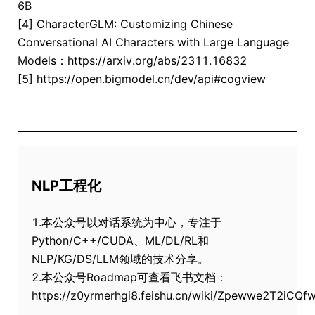
6B
[4] CharacterGLM: Customizing Chinese
Conversational AI Characters with Large Language
Models：https://arxiv.org/abs/2311.16832
[5] https://open.bigmodel.cn/dev/api#cogview
NLP工程化
1.本公众号以对话系统为中心，专注于
Python/C++/CUDA、ML/DL/RL和
NLP/KG/DS/LLM领域的技术分享。
2.本公众号Roadmap可查看飞书文档：
https://z0yrmerhgi8.feishu.cn/wiki/Zpewwe2T2iCQ