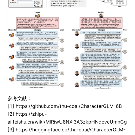
参考文献：
[1] https://github.com/thu-coai/CharacterGLM-6B
[2] https://zhipu-
ai.feishu.cn/wiki/MlRiwU8NXi3A3zkpHNdcvcUmnCg
[3] https://huggingface.co/thu-coai/CharacterGLM-