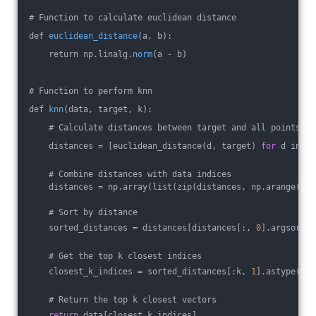
# 
Function to calculate euclidean distance
def 
euclidean_distance
(a, b)
:
    return np.linalg.
norm
(a - b)
# Function to perform knn
def 
knn
(data, target, k)
:
    # Calculate distances between target and all points in
    distances 
= [euclidean_distance(d, target) 
for
 d in da
    # Combine distances with data indices
    distances = np.array(list(zip(distances, np.arange(len
    # Sort by distance
    sorted_distances = distances[distances[:, 
0
].argsort()
    # Get the top k closest indices
    closest_k_indices = sorted_distances[:k, 
1
].astype(
int
    # Return the top k closest vectors
return
 data[closest_k_indices]