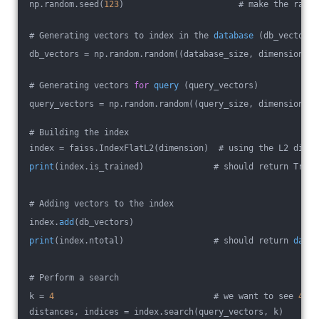
np.random.seed(
123
)                       # make the rando
# 
Generating vectors to index in the 
database
(db_vectors)
db_vectors 
= np.random.random((database_size, dimension)).
# 
Generating vectors 
for
query
(query_vectors)
query_vectors 
= np.random.random((query_size, dimension)).
# Building the index
index = faiss.IndexFlatL2(dimension)  # 
using the L2 dista
print
(index.is_trained)
              # should return True
# Adding vectors to the index
index.
add
(db_vectors)
print
(index.ntotal)
                  # should return 
datab
# Perform a search
k 
= 
4
                                # we want to see 
4
 ne
distances, indices = index.search(query_vectors, k)