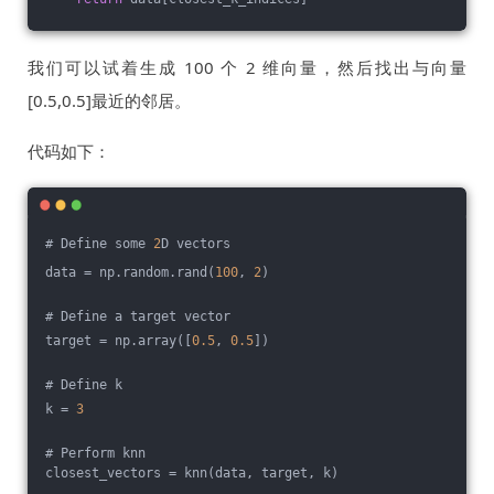
我们可以试着生成 100 个 2 维向量，然后找出与向量
[0.5,0.5]最近的邻居。
代码如下：
# Define some 
2
D vectors
data = np.random.rand(
100
, 
2
)
# Define a target vector
target = np.array([
0.5
, 
0.5
])
# Define k
k = 
3
# Perform knn
closest_vectors = knn(data, target, k)