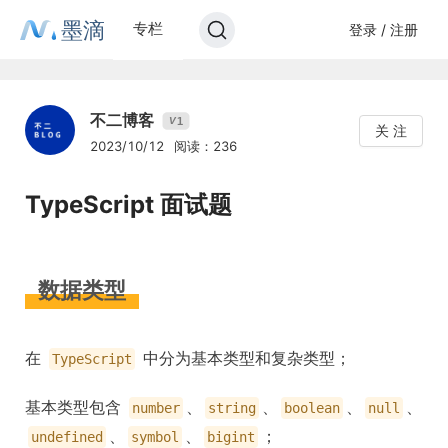
墨滴
专栏
登录 / 注册
不二博客
1
V
关 注
2023/10/12
阅读：236
TypeScript 面试题
数据类型
在
中分为基本类型和复杂类型；
TypeScript
基本类型包含
、
、
、
、
number
string
boolean
null
、
、
；
undefined
symbol
bigint