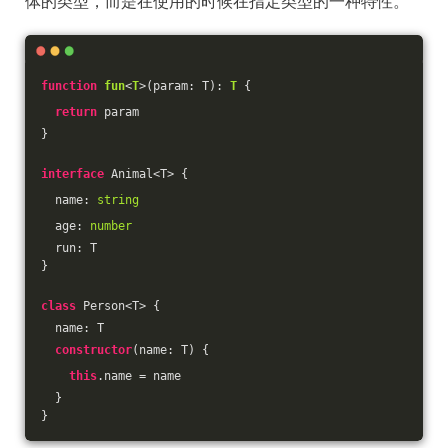
体的类型，而是在使用的时候在指定类型的一种特性。
function
fun
<
T
>(
param: T
): 
T
{
return
 param
}
interface
 Animal<T> {
  name: 
string
  age: 
number
  run: T
}
class
 Person<T> {
  name: T
constructor
(
name: T
) {
this
.name = name
  }
}