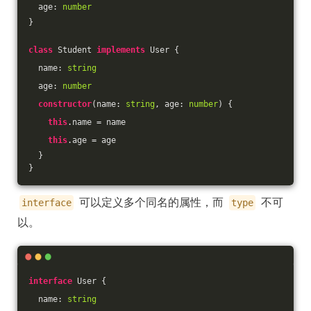
  age: 
number
}
class
 Student 
implements
 User {
  name: 
string
  age: 
number
constructor
(
name: 
string
, age: 
number
) {
this
.name = name
this
.age = age
  }
}
可以定义多个同名的属性，而
不可
interface
type
以。
interface
 User {
  name: 
string