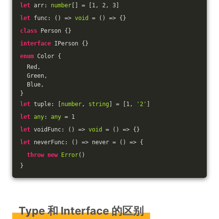
let
 arr: 
number
[] = [
1
, 
2
, 
3
]
let
 func: 
()
 =>
void
 = 
()
 =>
 {}
class
 Person {}
interface
 IPerson {}
enum
 Color {
  Red,
  Green,
  Blue,
}
let
 tuple: [
number
, 
string
] = [
1
, 
'2'
]
let
any
: 
any
 = 
1
let
 voidFunc: 
()
 =>
void
 = 
()
 =>
 {}
let
 neverFunc: 
()
 =>
 never = 
()
 =>
 {
throw
new
Error
()
}
Type 和 Interface 的区别