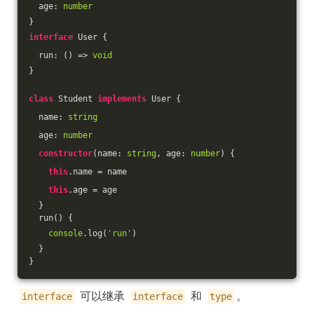
  age: 
number
}
interface
 User {
  run: 
()
 =>
void
}
class
 Student 
implements
 User {
  name: 
string
  age: 
number
constructor
(
name: 
string
, age: 
number
) {
this
.name = name
this
.age = age
  }
  run() {
console
.log(
'run'
)
  }
}
可以继承
和
。
interface
interface
type