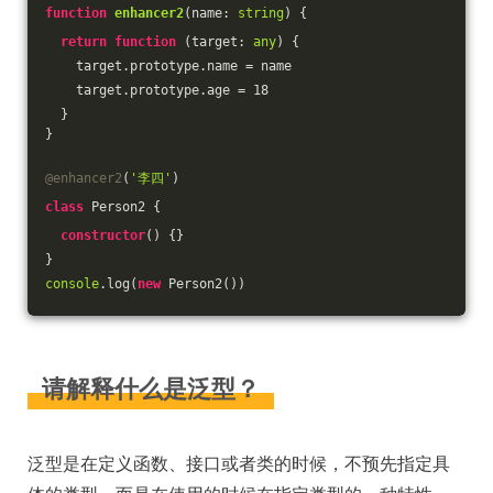
function
enhancer2
(
name: 
string
) 
{
return
function
 (
target: 
any
) 
{
    target.prototype.name = name
    target.prototype.age = 
18
  }
}
@enhancer2
(
'李四'
)
class
 Person2 {
constructor
(
) {}
}
console
.log(
new
 Person2())
请解释什么是泛型？
泛型是在定义函数、接口或者类的时候，不预先指定具