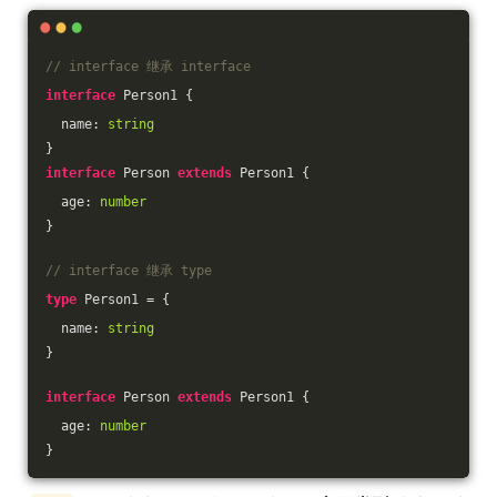
// interface 继承 interface
interface
 Person1 {
  name: 
string
}
interface
 Person 
extends
 Person1 {
  age: 
number
}
// interface 继承 type
type
 Person1 = {
  name: 
string
}
interface
 Person 
extends
 Person1 {
  age: 
number
}