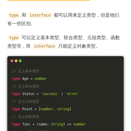
和
都可以用来定义类型，但是他们
type
interface
有一些区别。
可以定义基本类型、联合类型、元祖类型、函数
type
类型等，而
只能定义对象类型。
interface
// 定义基本类型
type
 Age = 
number
// 定义联合类型
type
 Status = 
'success'
 | 
'error'
// 定义元祖类型
type
 Point = [
number
, 
string
]
// 定义函数类型
type
 func = 
(
name: 
string
) =>
number