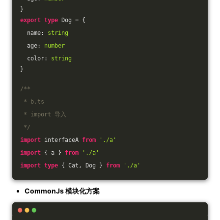
}
export
type
 Dog = {
  name: 
string
  age: 
number
  color: 
string
}
/**
 * b.ts
 * import 导入
 */
import
 interfaceA 
from
'./a'
import
 { a } 
from
'./a'
import
type
 { Cat, Dog } 
from
'./a'
CommonJs 模块化方案