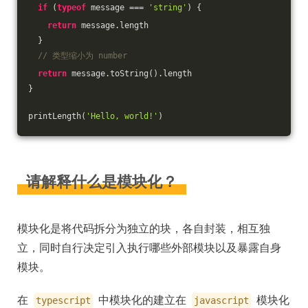
if
 (
typeof
 message === 
'string'
) {
return
 message.length
  }
// 类型缩小为 number
return
 message.toString().length
}
printLength(
'Hello, world!'
)
请解释什么是模块化？
模块化是将代码拆分为独立的块，各自封装，相互独
立，同时自行决定引入执行哪些外部模块以及暴露自身
模块。
在
中模块化的建立在
模块化
typescript
javascript