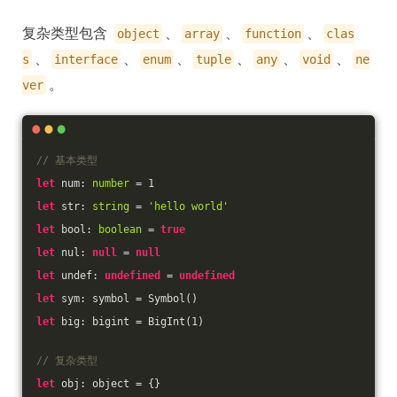
复杂类型包含
、
、
、
object
array
function
clas
、
、
、
、
、
、
s
interface
enum
tuple
any
void
ne
。
ver
// 基本类型
let
 num: 
number
 = 
1
let
 str: 
string
 = 
'hello world'
let
 bool: 
boolean
 = 
true
let
 nul: 
null
 = 
null
let
 undef: 
undefined
 = 
undefined
let
 sym: symbol = Symbol()
let
 big: bigint = BigInt(
1
)
// 复杂类型
let
 obj: object = {}