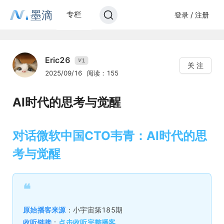
墨滴
专栏
登录 / 注册
Eric26
1
V
关 注
2025/09/16
阅读：155
AI时代的思考与觉醒
对话微软中国CTO韦青：AI时代的思
考与觉醒
❝
原始播客来源
：小宇宙第185期
收听链接
：
点击收听完整播客