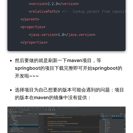
<
version
>
2.2.0
</
version
>
<
relativePath
/>
<!-- lookup parent from repository
</
parent
>
<
properties
>
<
java.version
>
1.8
</
java.version
>
</
properties
>
然后要做的就是刷新一下maven项目，等
springboot的项目下载完整即可开始springboot的
开发啦~~~
选择项目为自己想要的版本可能会遇到的问题：项目
的版本在maven的镜像中没有提供：