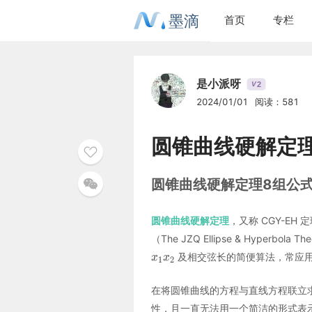
墨滴
首页
专栏
是小派呀
2
V
2024/01/01
阅读：581
圆锥曲线硬解定
圆锥曲线硬解定理8组公
圆锥曲线硬解定理
，又称 CGY-EH 定理
（The JZQ Ellipse & Hype
及相交弦长的简便算法，常应
在将圆锥曲线的方程与直线方程联立
性，且一直无法用一个简洁的形式表示