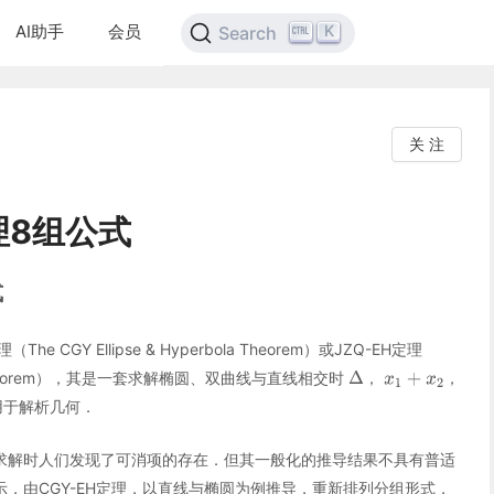
AI助手
会员
K
Search
关 注
理8组公式
式
（The CGY Ellipse & Hyperbola Theorem）或JZQ-EH定理
rbola Theorem），其是一套求解椭圆、双曲线与直线相交时
，
，
用于解析几何．
求解时人们发现了可消项的存在．但其一般化的推导结果不具有普适
．由CGY-EH定理，以直线与椭圆为例推导，重新排列分组形式，