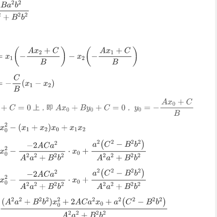
上，即
，