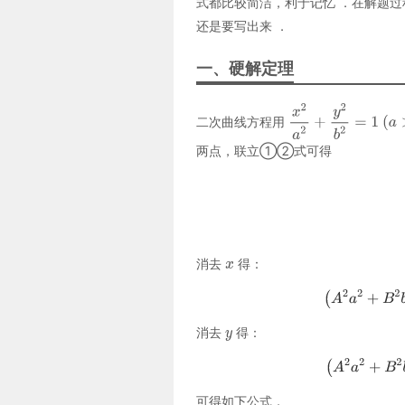
式都比较简洁，利于记忆 ．在解题
还是要写出来 ．
一、硬解定理
二次曲线方程用
两点，联立①②式可得
消去
得：
消去
得：
可得如下公式，