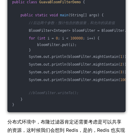
public
class
GuavaBloomFilterDemo
{
public
static
void
main
(String[] args)
{
//后边两个参数：预计包含的数据量，和允许的误差值
        BloomFilter<Integer> bloomFilter = BloomFilter.cre
for
 (
int
 i = 
0
; i < 
100000
; i++) {
            bloomFilter.put(i);
        }
        System.out.println(bloomFilter.mightContain(
1
));
        System.out.println(bloomFilter.mightContain(
2
));
        System.out.println(bloomFilter.mightContain(
3
));
        System.out.println(bloomFilter.mightContain(
100001
//bloomFilter.writeTo();
    }
}
分布式环境中，布隆过滤器肯定还需要考虑是可以共享
的资源，这时候我们会想到 Redis，是的，Redis 也实现