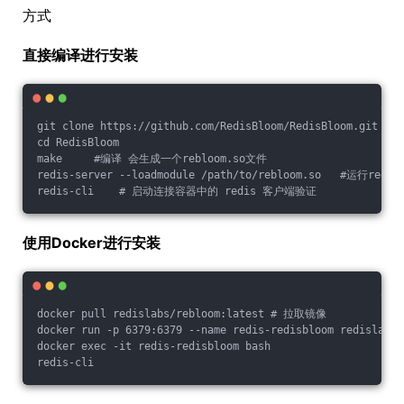
方式
直接编译进行安装
git clone https://github.com/RedisBloom/RedisBloom.git
cd RedisBloom
make     #编译 会生成一个rebloom.so文件
redis-server --loadmodule /path/to/rebloom.so   #运行
redis-cli    # 启动连接容器中的 redis 客户端验证
使用Docker进行安装
docker pull redislabs/rebloom:latest # 拉取镜像
docker run -p 6379:6379 --name redis-redisbloom redislab
docker exec -it redis-redisbloom bash
redis-cli     