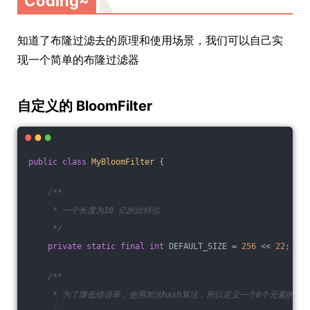
Coding~
知道了布隆过滤去的原理和使用场景，我们可以自己实
现一个简单的布隆过滤器
自定义的 BloomFilter
public
class
MyBloomFilter
{
/**
     * 一个长度为10 亿的比特位
     */
private
static
final
int
 DEFAULT_SIZE = 
256
 << 
22
;
/**
     * 为了降低错误率，使用加法hash算法，所以定义一个8个元素的质