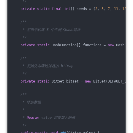
     */
private
static
final
int
[] seeds = {
3
, 
5
, 
7
, 
11
, 
13
, 
3
/**
     * 相当于构建 8 个不同的hash算法
     */
private
static
 HashFunction[] functions = 
new
 HashFunc
/**
     * 初始化布隆过滤器的 bitmap
     */
private
static
 BitSet bitset = 
new
 BitSet(DEFAULT_SIZE
/**
     * 添加数据
     *
     * 
@param
 value 需要加入的值
     */