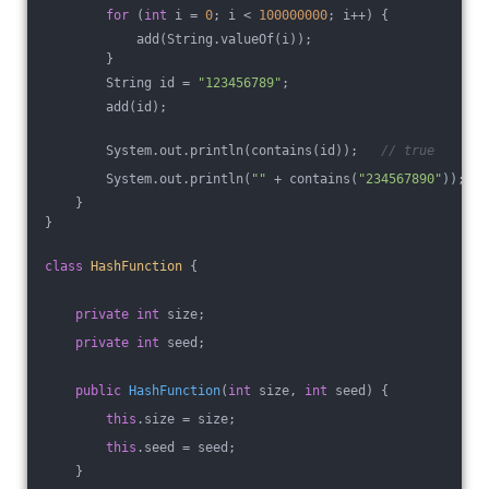
for
 (
int
 i = 
0
; i < 
100000000
; i++) {
            add(String.valueOf(i));
        }
        String id = 
"123456789"
;
        add(id);
        System.out.println(contains(id));   
// true
        System.out.println(
""
 + contains(
"234567890"
));  
/
    }
}
class
HashFunction
{
private
int
 size;
private
int
 seed;
public
HashFunction
(
int
 size, 
int
 seed)
{
this
.size = size;
this
.seed = seed;
    }