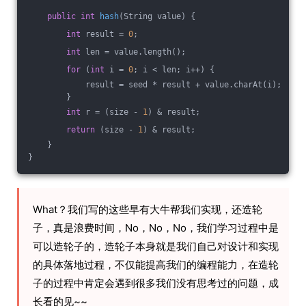
public
int
hash
(String value)
{
int
 result = 
0
;
int
 len = value.length();
for
 (
int
 i = 
0
; i < len; i++) {
            result = seed * result + value.charAt(i);
        }
int
 r = (size - 
1
) & result;
return
 (size - 
1
) & result;
    }
}
What？我们写的这些早有大牛帮我们实现，还造轮
子，真是浪费时间，No，No，No，我们学习过程中是
可以造轮子的，造轮子本身就是我们自己对设计和实现
的具体落地过程，不仅能提高我们的编程能力，在造轮
子的过程中肯定会遇到很多我们没有思考过的问题，成
长看的见~~