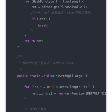
for
 (HashFunction f : functions) {
            ret = bitset.get(f.hash(value));
//一个 hash 函数返回 false 则跳出循环
if
 (!ret) {
break
;
            }
        }
return
 ret;
    }
/**
     * 模拟用户是不是会员，或用户在不在线。。。
     */
public
static
void
main
(String[] args)
{
for
 (
int
 i = 
0
; i < seeds.length; i++) {
            functions[i] = 
new
 HashFunction(DEFAULT_SIZE, 
        }
// 添加1亿数据