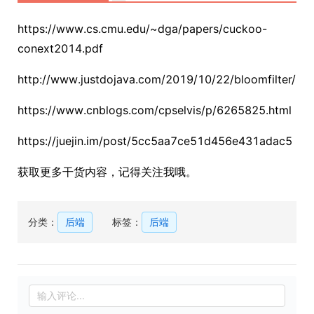
https://www.cs.cmu.edu/~dga/papers/cuckoo-
conext2014.pdf
http://www.justdojava.com/2019/10/22/bloomfilter/
https://www.cnblogs.com/cpselvis/p/6265825.html
https://juejin.im/post/5cc5aa7ce51d456e431adac5
获取更多干货内容，记得关注我哦。
分类：
后端
标签：
后端