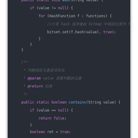
public
static
void
add
(String value)
{
if
 (value != 
null
) {
for
 (HashFunction f : functions) {
//计算 hash 值并修改 bitmap 中相应位置为 true
                bitset.set(f.hash(value), 
true
);
            }
        }
    }
/**
     * 判断相应元素是否存在
     * 
@param
 value 需要判断的元素
     * 
@return
 结果
     */
public
static
boolean
contains
(String value)
{
if
 (value == 
null
) {
return
false
;
        }
boolean
 ret = 
true
;