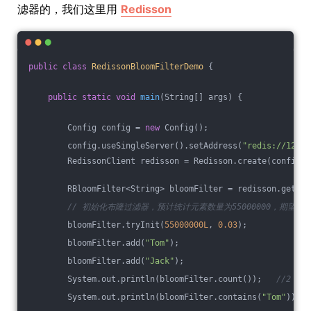
滤器的，我们这里用
Redisson
public
class
RedissonBloomFilterDemo
{
public
static
void
main
(String[] args)
{
        Config config = 
new
 Config();
        config.useSingleServer().setAddress(
"redis://127.0
        RedissonClient redisson = Redisson.create(config);
        RBloomFilter<String> bloomFilter = redisson.getBlo
// 初始化布隆过滤器，预计统计元素数量为55000000，期望误差
        bloomFilter.tryInit(
55000000L
, 
0.03
);
        bloomFilter.add(
"Tom"
);
        bloomFilter.add(
"Jack"
);
        System.out.println(bloomFilter.count());   
//2
        System.out.println(bloomFilter.contains(
"Tom"
));  