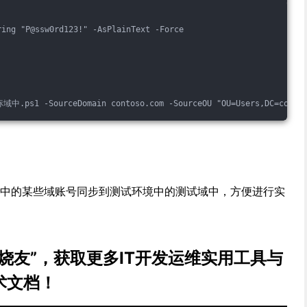
ing "P@ssw0rd123!" -AsPlainText -Force

域中的某些域账号同步到测试环境中的测试域中，方便进行实
发烧友”，获取更多IT开发运维实用工具与
术文档！