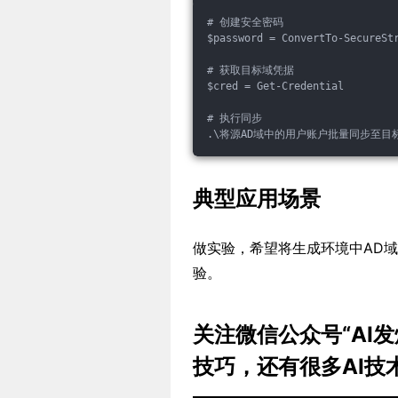
# 创建安全密码

$password = ConvertTo-SecureStr
# 获取目标域凭据

$cred = Get-Credential

# 执行同步

典型应用场景
做实验，希望将生成环境中AD
验。
关注微信公众号“AI
技巧，还有很多AI技