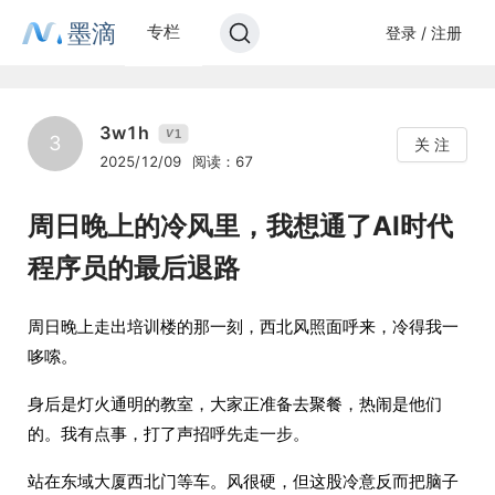
墨滴
专栏
登录 / 注册
3w1h
1
V
3
关 注
2025/12/09
阅读：67
周日晚上的冷风里，我想通了AI时代
程序员的最后退路
周日晚上走出培训楼的那一刻，西北风照面呼来，冷得我一
哆嗦。
身后是灯火通明的教室，大家正准备去聚餐，热闹是他们
的。我有点事，打了声招呼先走一步。
站在东域大厦西北门等车。风很硬，但这股冷意反而把脑子