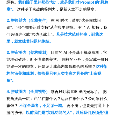
经验。
我们脑子里的那些“坑”，就是我们对 Prompt 的“颗粒
度”。
这种基于实战的鉴别力，是新人拿不走的壁垒。
2. 拼终结力（全栈交付）
在 AI 时代，请把“这是前端问
题”、“那个需要运维支持”从字典里删掉。 有了 AI 加持，我
们必须进化成“六边形战士”。
凡是技术范畴的事，到我这
里，就意味着问题的终结。
3. 拼审美力（架构规划）
目前的 AI 还是基于概率预测，它
能堆砌砖块，但不懂建筑美学。 同样的业务，是写成一堆只
能跑一次的脚本，还是设计成高内聚低耦合的系统？
这种架
构的审美和规划，恰恰是只有人类专家才具备的“上帝视
角”。
4. 拼破圈力（全局视野）
别再只盯着 IDE 里的光标了。 把
视角拔高一层：产品在想什么？运营在推什么？公司靠什么
赚钱？
不谋全局者，不足谋一域。
再不济，也要先打通上下
游的协作。
以前我们是“实现功能的人”，以后我们必须是“懂