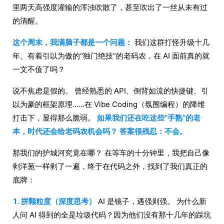
里两天高强度灌输的浑浊吹散了，甚至吹出了一丝从未有过
的清醒。
这个周末，我满脑子都是一个问题：
我们这群打怪升级十几
年、有着引以为傲的“独门绝技”的老码农，在 AI 面前真的就
一文不值了吗？
说不焦虑是假的。 曾经熟悉的 API、倒背如流的快捷键、引
以为豪的框架原理……在 Vibe Coding（氛围编程）的降维
打击下，显得那么脆弱。
如果我们还在吃这些“手熟”的老
本，时代还会给老码农机会吗？
答案很残忍：不会。
那我们的护城河究竟在哪？ 在等车的十分钟里，我把自己像
剥洋葱一样剥了一遍，终于在代码之外，找到了我们真正的
底牌：
1. 拼颗粒度（深度思考）
AI 是镜子，遇强则强。 为什么新
人问 AI 得到的全是垃圾代码？因为他们没有那十几年的踩坑