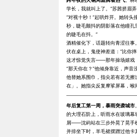
跨年夜的火锅局蒸腾着热气
。林
学长，我就叫上了。”苏茜挤眉
“对视十秒！”起哄炸开。她转
秒，睫毛颤抖的阴影落在他瞳孔
的睫毛在抖。”
酒精催化下，话题转向青涩往事
伏在桌上，鬼使神差道：“比你摔
这才惊觉失言——那年操场嬉戏
“那天你在？”他倾身靠近，声
他替她系围巾，指尖若有若无擦
在」。她指尖反复摩挲屏幕，喉
年后复工第一周，暴雨突袭城市
的大理石阶上，听雨水在玻璃幕
屑——沈屿站在三步外晃了晃手
并排坐下时，羊毛裙摆蹭过他卡