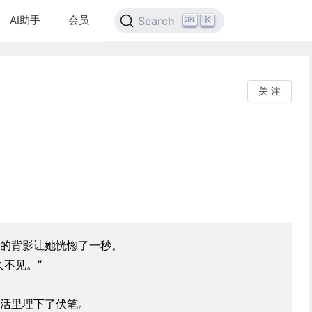
AI助手
会员
K
Search
关 注
的背影让她恍惚了一秒。
久不见。”
活里埋下了伏笔。