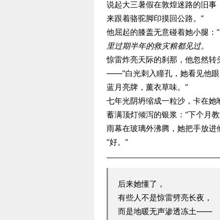
说起大三暑假在敦煌迷路的旧事
来跟着骆驼脚印摸回公路。”
他屈起的膝盖无意碰着她小腿：
里过期半年的救灾粮都见过。
惊雷炸亮天际的刹那，他忽然转
——”白光刺入瞳孔，她看见他
蓝月亮牌，薰衣草味。”
七年光阴坍缩成一粒沙，卡在她
蓄满顶灯倾泻的银浆：“下个月教
雨幕在玻璃外沸腾，她把手放进
“好。”
后来她懂了，
有些人不是惊雷劈亮长夜，
而是地暖无声渗透冻土——