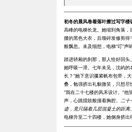
初冬的晨风卷着落叶擦过写字楼
高峰的电梯长龙。她缩到角落，
腰的黑色大衣，后颈碎发修剪得
般飘忽。未及细想，电梯“叮”声
踏进轿厢的刹那，那人恰好回头
她呼吸一滞。七年未见，沈屿的
长？”她下意识攥紧帆布包带，
叠，勉强挤出礼貌微笑，只想尽
“我在二十七楼的风禾设计。”
声，心跳擂鼓般撞着胸腔。
二十
迹，竟只隔着几层混凝土的距离
电梯升至二十四楼，她侧身挤出