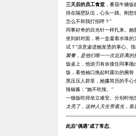
三天后的员工食堂
，番茄牛腩饭
排在隔壁队伍，心头一跳。刚想
怎么不和我打招呼？”
同事好奇的目光针一样扎来。她脸
坐到斜对面，将一盒凝着水珠的
试？”凉意渗进她发烫的掌心。
聚餐，是他们唯一一次近距离的
饭桌上，他游刃有余接住同事抛
饭，看他袖口挽起时露出的腕骨
黑压压人群里，她攥简历的手心
辣椒酱：“她不吃辣。”
一顿饭吃得坐立难安。分别时他
太亮了，这种人天生带着光，靠
此后“偶遇”成了常态
。