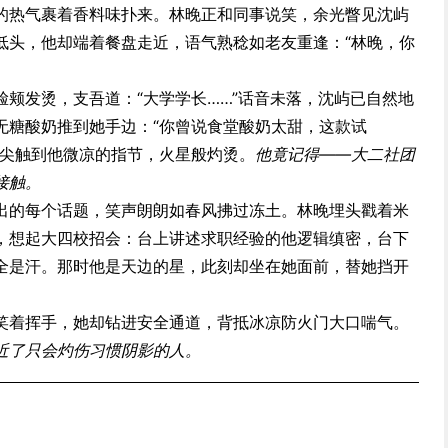
的热气裹着香料味扑来。林晚正和同事说笑，余光瞥见沈屿
低头，他却端着餐盘走近，语气熟稔如老友重逢：“林晚，你
颊发烫，支吾道：“大学学长……”话音未落，沈屿已自然地
无糖酸奶推到她手边：“你曾说食堂酸奶太甜，这款试
指尖触到他微凉的指节，火星般灼烫。
他竟记得——大二社团
接触。
出的每个话题，笑声朗朗如春风拂过冻土。林晚埋头戳着米
，想起大四校招会：台上讲述求职经验的他逻辑缜密，台下
全是汗。那时他是天边的星，此刻却坐在她面前，替她挡开
笑着挥手，她却钻进安全通道，背抵冰凉防火门大口喘气。
近了只会灼伤习惯阴影的人。