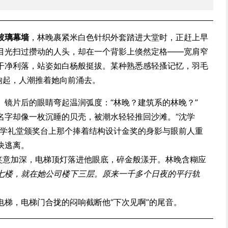
玻璃幕墙
，林晚裹紧米白色针织外套踏进大堂时，正赶上早
目光扫过攒动的人头，却在一个背影上倏然定格——宽肩窄
干净利落，站姿如白杨般挺拔。某种熟悉感轻搔记忆，羽毛
响起，人潮推着她向前涌去。
。镜片后的眼睛弯起温润弧度：“林晚？建筑系的林晚？”
名字却像一枚沉睡的贝壳，被潮水轻轻推回沙滩。“沈学
大学礼堂颁奖台上那个捧着结构设计金奖的身影与眼前人重
快逃离。
他笑意加深，电梯顶灯落进他眼底，碎金般漾开。林晚含糊应
七楼，就在她公司楼下三层。原来一千多个日夜的平行轨
。
电梯，电梯门合拢的闷响截断他“下次见啊”的尾音。