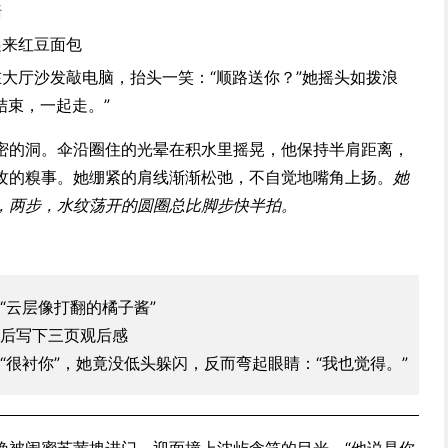
墙
递来红豆面包
大厅沙发敲电脑，抬头一笑：“顺路送你？”她摇头如拨浪
结束，一起走。”
密的洞。伞沿圈住的光晕在积水里摇晃，他保持半肩距离，
攻的糗事。她绷紧的肩线渐渐松弛，不自觉地嘴角上扬。
她
，两步，水纹荡开的圆圈总比脚步快半拍。
“云层像打翻的橘子酱”
后写下三页观后感
“很衬你”，她竟没低头躲闪，反而弯起眼睛：“我也觉得。”