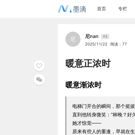
墨滴
首页
专栏
尼nan
1
V
尼
2025/11/22
阅读：77
暖意正浓时
暖意渐浓时
电梯门开合的瞬间，那个挺拔
直到他转身微笑：“林晚？好
她才惊觉——
原来有些人的重逢，早就在生