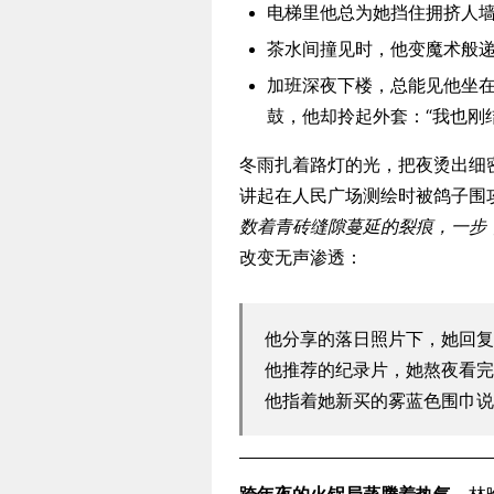
电梯里他总为她挡住拥挤人
茶水间撞见时，他变魔术般
加班深夜下楼，总能见他坐在
鼓，他却拎起外套：“我也刚
冬雨扎着路灯的光，把夜烫出细
讲起在人民广场测绘时被鸽子围
数着青砖缝隙蔓延的裂痕，一步
改变无声渗透：
他分享的落日照片下，她回复
他推荐的纪录片，她熬夜看完
他指着她新买的雾蓝色围巾说