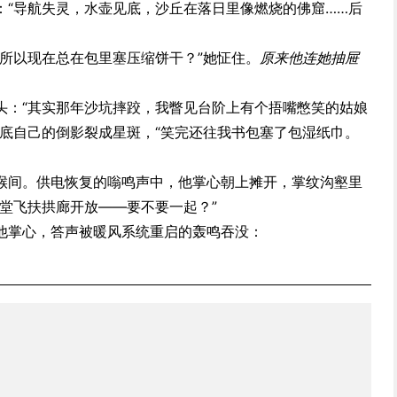
：“导航失灵，水壶见底，沙丘在落日里像燃烧的佛窟……后
“所以现在总在包里塞压缩饼干？”她怔住。
原来他连她抽屉
头：“其实那年沙坑摔跤，我瞥见台阶上有个捂嘴憋笑的姑娘
眼底自己的倒影裂成星斑，“笑完还往我书包塞了包湿纸巾。
喉间。供电恢复的嗡鸣声中，他掌心朝上摊开，掌纹沟壑里
堂飞扶拱廊开放——要不要一起？”
他掌心，答声被暖风系统重启的轰鸣吞没：