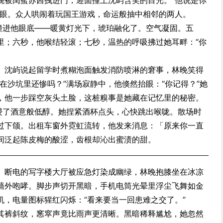
晚被闺蜜苏茜拽进门，迎面撞上沈屿含笑的目光。“他说是你
弄眼。众人哄闹着玩国王游戏，命运般抽中相邻的两人。
头撞进他眼底——暖黄灯光下，琥珀融化了。空气凝固。五
里；六秒，他喉结轻滚；七秒，温热的呼吸拂过她耳畔：“你
。沈屿说起留学时煮糊泡面触发消防喷淋的窘事，林晚笑得
在沙坑里还惨吗？”满场寂静中，他倏然抬眼：“你记得？”她
，他一步踩空灰头土脸，这桩糗事是她藏在记忆里的秘密。
音浸了酒意般低醇。她捏紧酒杯点头，心快跳出喉咙。散场时
过下颌。出租车窗外霓虹流转，他发来消息：「原来你一直
间泛起陈皮梅的酸涩，齿根却沁出蜜渍的甜。
。断电的写字楼大厅被应急灯染成幽绿，林晚抱膝坐在冰凉
墙外咆哮。脚步声切开黑暗，手机电筒光晕里浮尘飞舞如金
机，电量图标猩红闪烁：“看来要当一回患难之交了。”
其裤斜纹，窸窣声竟比雨声更清晰。黑暗稀释尴尬，她忽然