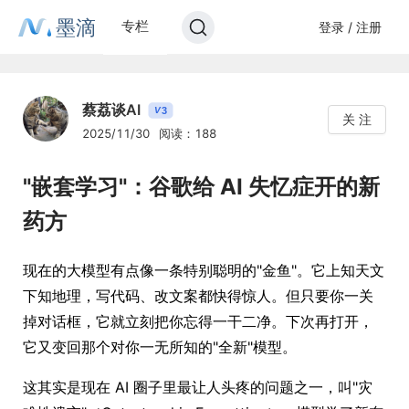
墨滴
专栏
登录 / 注册
蔡荔谈AI
3
V
关 注
2025/11/30
阅读：188
"嵌套学习"：谷歌给 AI 失忆症开的新
药方
现在的大模型有点像一条特别聪明的"金鱼"。它上知天文
下知地理，写代码、改文案都快得惊人。但只要你一关
掉对话框，它就立刻把你忘得一干二净。下次再打开，
它又变回那个对你一无所知的"全新"模型。
这其实是现在 AI 圈子里最让人头疼的问题之一，叫"灾