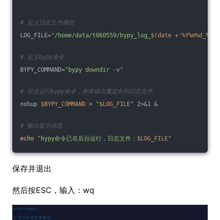
# 定义日志文件路径
LOG_FILE=
"/home/data/t060559/bypy_log_
$(date +'%Y%m%d_%H%M
# 定义bypy命令
BYPY_COMMAND=
"bypy downdir -v"
# 后台运行bypy命令，并将输出重定向到日志文件
nohup 
$BYPY_COMMAND
 > 
"
$LOG_FILE
"
 2>&1 &
# 输出提示信息
echo
"bypy命令已在后台运行，日志文件：
$LOG_FILE
"
保存并退出
然后按ESC，输入：wq