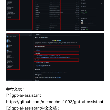
参考文献：
[1]gpt-ai-assistant：
https://github.com/memochou1993/gpt-ai-assistant
[2]gpt-ai-assistant中文文档：