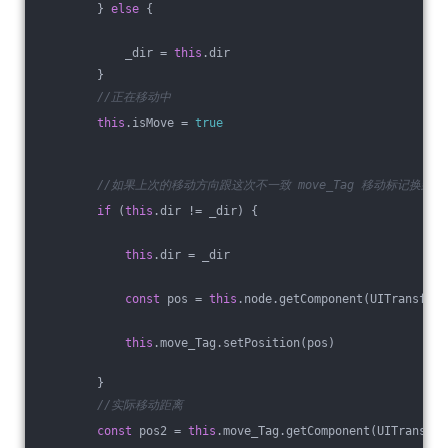
        } 
else
 {
            _dir = 
this
.dir
        }
//正在移动中
this
.isMove = 
true
//如果上次的移动方向跟这次不一致 move_Tag 移动标记换到
if
 (
this
.dir != _dir) {
this
.dir = _dir
const
 pos = 
this
.node.getComponent(UITransform
this
.move_Tag.setPosition(pos)
        }
//实际移动距离
const
 pos2 = 
this
.move_Tag.getComponent(UITransfor