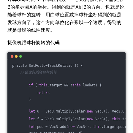
B的坐标减A的坐标。得到的就是A到B的方向。也就是说
随着球杆的旋转，用白球位置减掉球杆坐标得到的就是
发球方向了，这个方向单位化在乘以一个速度，得到的
就是母球的线性速度。
摄像机跟球杆旋转的代码
private SetFollowTrackRotation() {
//摄像机跟随目标旋转
if
 (!
this
.target && !
this
.lookAt) {
return
        }
let
 u = Vec3.multiplyScalar(
new
 Vec3(), Vec3.UP, 
t
let
 f = Vec3.multiplyScalar(
new
 Vec3(), 
this
.targe
let
 pos = Vec3.add(
new
 Vec3(), 
this
.target.positio