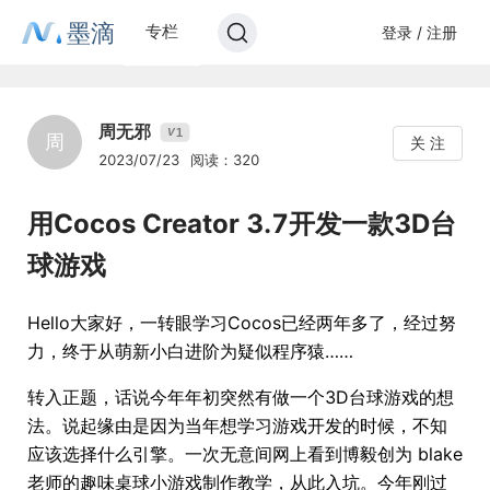
墨滴
专栏
登录 / 注册
周无邪
1
V
周
关 注
2023/07/23
阅读：320
用Cocos Creator 3.7开发一款3D台
球游戏
Hello大家好，一转眼学习Cocos已经两年多了，经过努
力，终于从萌新小白进阶为疑似程序猿……
转入正题，话说今年年初突然有做一个3D台球游戏的想
法。说起缘由是因为当年想学习游戏开发的时候，不知
应该选择什么引擎。一次无意间网上看到博毅创为 blake
老师的趣味桌球小游戏制作教学，从此入坑。今年刚过