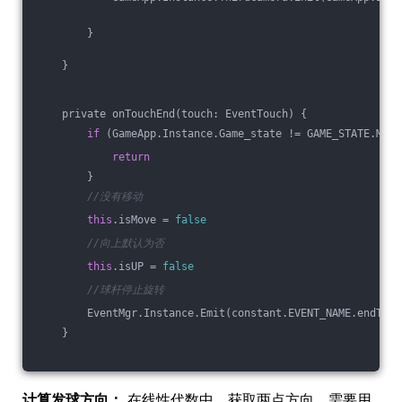
        }
    }
    private onTouchEnd(touch: EventTouch) {
if
 (GameApp.Instance.Game_state != GAME_STATE.MOVE
return
        }
//没有移动
this
.isMove = 
false
//向上默认为否
this
.isUP = 
false
//球杆停止旋转
        EventMgr.Instance.Emit(constant.EVENT_NAME.endTouc
    }
计算发球方向：
在线性代数中，获取两点方向，需要用