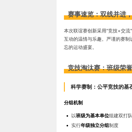
赛事速览：双线并进
本次联谊赛创新采用"竞技+交
互动的温情与乐趣。严谨的赛制
忘的运动盛宴。
竞技淘汰赛：班级荣
科学赛制：公平竞技的基
分组机制
以
班级为基本单位
组建双打
实行
年级独立分组
制度