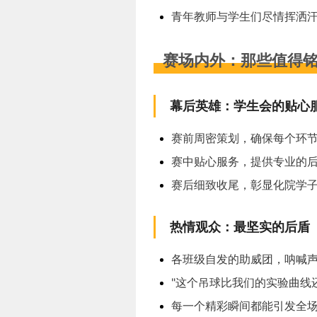
青年教师与学生们尽情挥洒
赛场内外：那些值得
幕后英雄：学生会的贴心
赛前周密策划，确保每个环
赛中贴心服务，提供专业的
赛后细致收尾，彰显化院学
热情观众：最坚实的后盾
各班级自发的助威团，呐喊
"这个吊球比我们的实验曲线
每一个精彩瞬间都能引发全