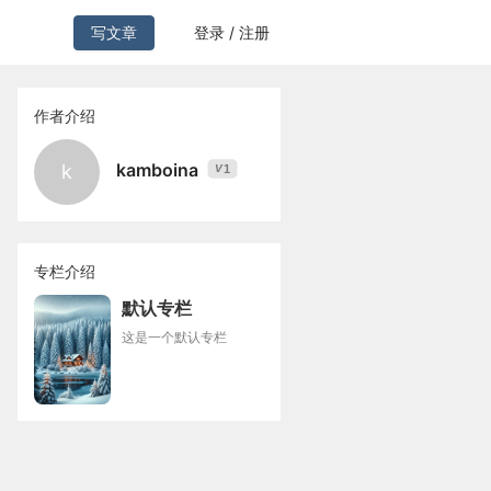
写文章
登录 / 注册
作者介绍
kamboina
k
1
V
专栏介绍
默认专栏
这是一个默认专栏