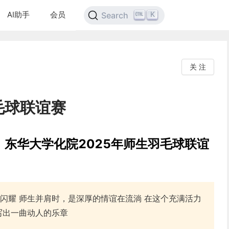
AI助手
会员
K
Search
关 注
毛球联谊赛
东华大学化院2025年师生羽毛球联谊
闪耀 师生并肩时，是深厚的情谊在流淌 在这个充满活力
写出一曲动人的乐章