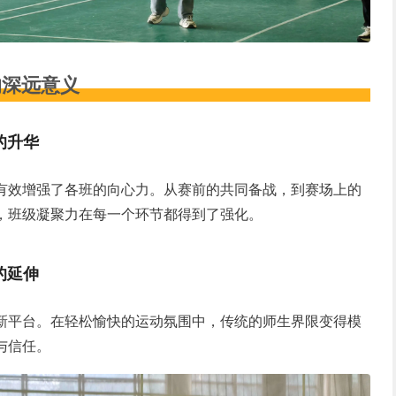
的深远意义
的升华
有效增强了各班的向心力。从赛前的共同备战，到赛场上的
，班级凝聚力在每一个环节都得到了强化。
的延伸
新平台。在轻松愉快的运动氛围中，传统的师生界限变得模
与信任。