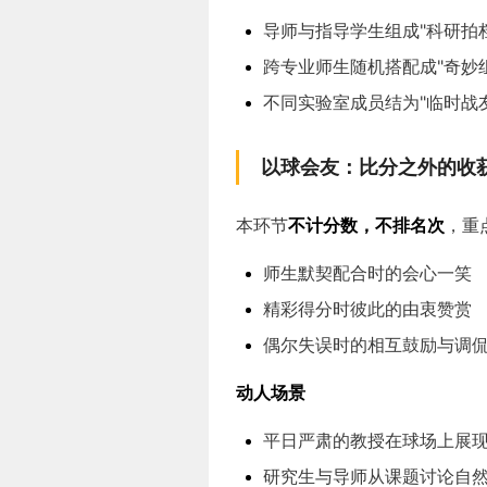
导师与指导学生组成"科研拍档
跨专业师生随机搭配成"奇妙
不同实验室成员结为"临时战友
以球会友：比分之外的收
本环节
不计分数，不排名次
，重
师生默契配合时的会心一笑
精彩得分时彼此的由衷赞赏
偶尔失误时的相互鼓励与调
动人场景
平日严肃的教授在球场上展
研究生与导师从课题讨论自