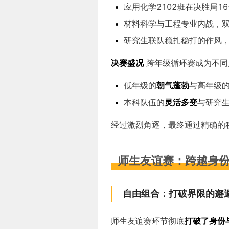
应用化学2102班在决胜局1
材料科学与工程专业内战，
研究生联队稳扎稳打的作风
决赛盛况
跨年级循环赛成为不同
低年级的
朝气蓬勃
与高年级
本科队伍的
灵活多变
与研究
经过激烈角逐，最终通过精确的
师生友谊赛：跨越身
自由组合：打破界限的邂
师生友谊赛环节彻底
打破了身份