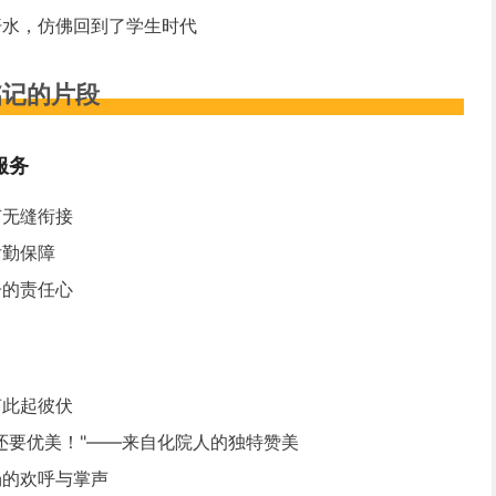
汗水，仿佛回到了学生时代
铭记的片段
服务
节无缝衔接
后勤保障
子的责任心
声此起彼伏
还要优美！"——来自化院人的独特赞美
场的欢呼与掌声