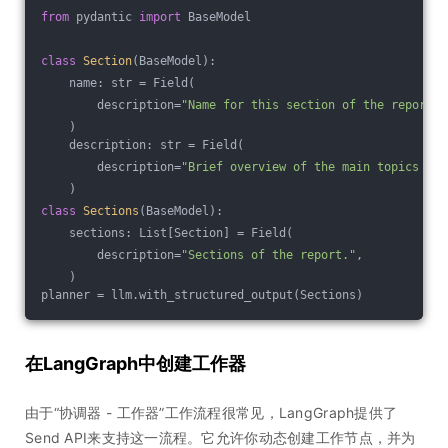
from
 pydantic 
import
 BaseModel
class
Section
(BaseModel)
:
    name: str = Field(
        description=
"Name for this section of the report."
    )
    description: str = Field(
        description=
"Brief overview of the main topics and
    )
class
Sections
(BaseModel)
:
    sections: List[Section] = Field(
        description=
"Sections of the report."
,
    )
planner = llm.with_structured_output(Sections)
在LangGraph中创建工作器
由于“协调器 - 工作器”工作流程很常见，LangGraph提供了
Send API来支持这一流程。它允许你动态创建工作节点，并为