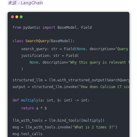
来源：LangChain
from
 pydantic 
import
 BaseModel, Field
class
SearchQuery
(BaseModel)
:
    search_query: str = Field(
None
, description=
"Query tha
    justification: str = Field(
None
, description=
"Why this query is relevant to t
    )
structured_llm = llm.with_structured_output(SearchQuery)
output = structured_llm.invoke(
"How does Calcium CT score 
def
multiply
(a: int, b: int)
 -> int:
return
 a * b
llm_with_tools = llm.bind_tools([multiply])
msg = llm_with_tools.invoke(
"What is 2 times 3?"
)
msg.tool_calls