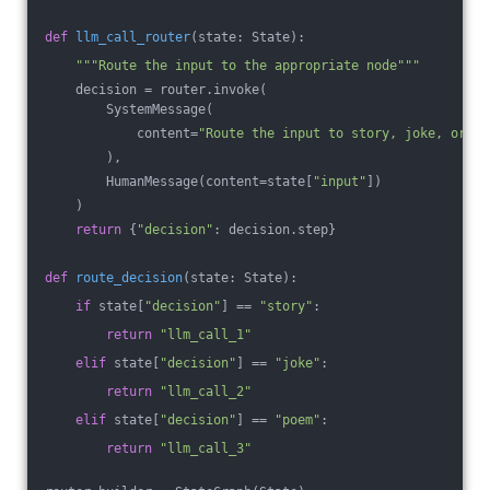
def
llm_call_router
(state: State)
:
"""Route the input to the appropriate node"""
    decision = router.invoke(
        SystemMessage(
            content=
"Route the input to story, joke, or po
        ),
        HumanMessage(content=state[
"input"
])
    )
return
 {
"decision"
: decision.step}
def
route_decision
(state: State)
:
if
 state[
"decision"
] == 
"story"
:
return
"llm_call_1"
elif
 state[
"decision"
] == 
"joke"
:
return
"llm_call_2"
elif
 state[
"decision"
] == 
"poem"
:
return
"llm_call_3"