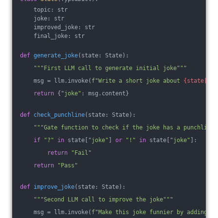
    topic: str
    joke: str
    improved_joke: str
    final_joke: str
def
generate_joke
(state: State)
:
"""First LLM call to generate initial joke"""
    msg = llm.invoke(
f"Write a short joke about 
{state[
'to
return
 {
"joke"
: msg.content}
def
check_punchline
(state: State)
:
"""Gate function to check if the joke has a punchline"
if
"?"
in
 state[
"joke"
] 
or
"!"
in
 state[
"joke"
]:
return
"Fail"
return
"Pass"
def
improve_joke
(state: State)
:
"""Second LLM call to improve the joke"""
    msg = llm.invoke(
f"Make this joke funnier by adding wo