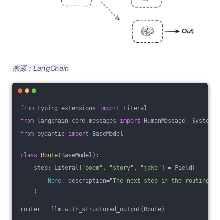
来源：LangChain
from
 typing_extensions 
import
 Literal
from
 langchain_core.messages 
import
 HumanMessage, SystemMe
from
 pydantic 
import
 BaseModel
class
Route
(BaseModel)
:
    step: Literal[
"poem"
, 
"story"
, 
"joke"
] = Field(
None
, description=
"The next step in the routing pr
    )
router = llm.with_structured_output(Route)