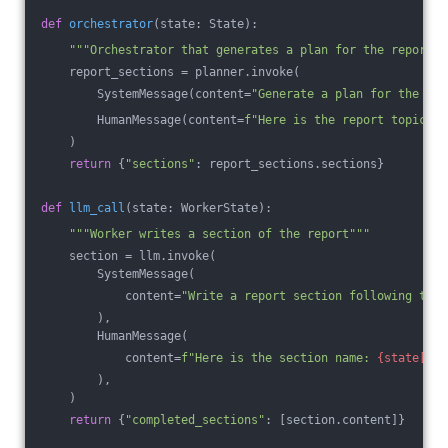
def
orchestrator
(state: State)
:
"""Orchestrator that generates a plan for the report""
    report_sections = planner.invoke(
        SystemMessage(content=
"Generate a plan for the rep
        HumanMessage(content=
f"Here is the report topic: 
{
    )
return
 {
"sections"
: report_sections.sections}
def
llm_call
(state: WorkerState)
:
"""Worker writes a section of the report"""
    section = llm.invoke(
        SystemMessage(
            content=
"Write a report section following the 
        ),
        HumanMessage(
            content=
f"Here is the section name: 
{state[
'se
        ),
    )
return
 {
"completed_sections"
: [section.content]}