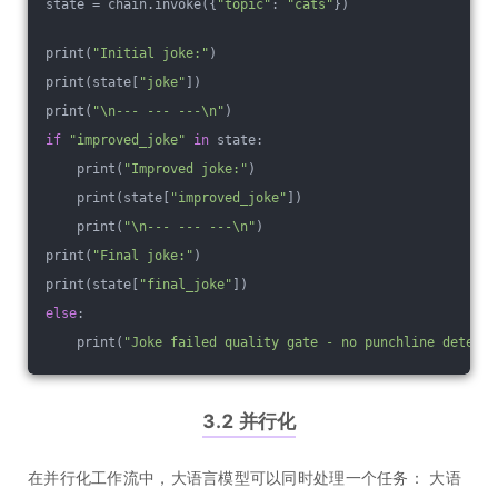
state = chain.invoke({
"topic"
: 
"cats"
})
print(
"Initial joke:"
)
print(state[
"joke"
])
print(
"\n--- --- ---\n"
)
if
"improved_joke"
in
 state:
    print(
"Improved joke:"
)
    print(state[
"improved_joke"
])
    print(
"\n--- --- ---\n"
)
print(
"Final joke:"
)
print(state[
"final_joke"
])
else
:
    print(
"Joke failed quality gate - no punchline detecte
3.2 并行化
在并行化工作流中，大语言模型可以同时处理一个任务： 大语