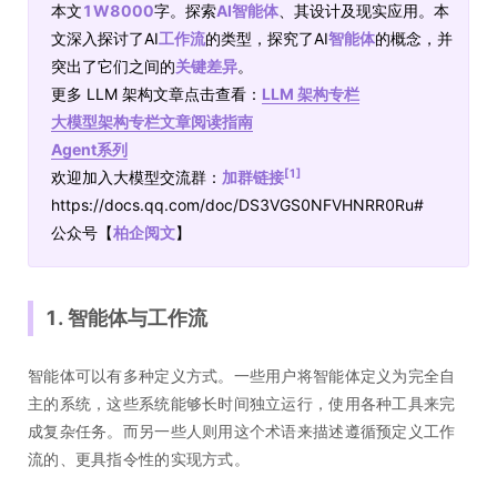
本文
1W8000
字。探索
AI智能体
、其设计及现实应用。本
文深入探讨了AI
工作流
的类型，探究了AI
智能体
的概念，并
突出了它们之间的
关键差异
。
更多 LLM 架构文章点击查看：
LLM 架构专栏
大模型架构专栏文章阅读指南
Agent系列
[1]
欢迎加入大模型交流群：
加群链接
https://docs.qq.com/doc/DS3VGS0NFVHNRR0Ru#
公众号【
柏企阅文
】
1. 智能体与工作流
智能体可以有多种定义方式。一些用户将智能体定义为完全自
主的系统，这些系统能够长时间独立运行，使用各种工具来完
成复杂任务。而另一些人则用这个术语来描述遵循预定义工作
流的、更具指令性的实现方式。