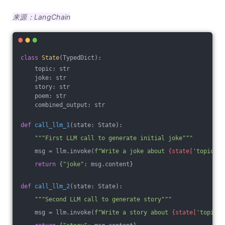
来源：LangChain
class
State
(TypedDict)
:
    topic: str
    joke: str
    story: str
    poem: str
    combined_output: str
def
call_llm_1
(state: State)
:
"""First LLM call to generate initial joke"""
    msg = llm.invoke(
f"Write a joke about 
{state[
'topic'
]}
return
 {
"joke"
: msg.content}
def
call_llm_2
(state: State)
:
"""Second LLM call to generate story"""
    msg = llm.invoke(
f"Write a story about 
{state[
'topic'
]