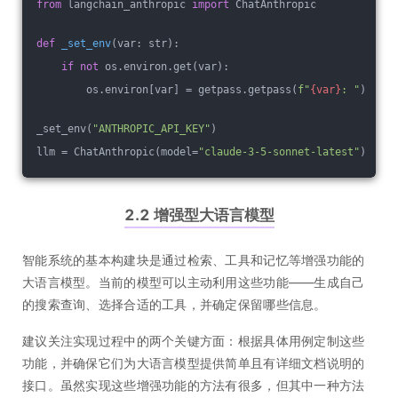
from
 langchain_anthropic 
import
 ChatAnthropic
def
_set_env
(var: str)
:
if
not
 os.environ.get(var):
        os.environ[var] = getpass.getpass(
f"
{var}
: "
)
_set_env(
"ANTHROPIC_API_KEY"
)
llm = ChatAnthropic(model=
"claude-3-5-sonnet-latest"
)
2.2 增强型大语言模型
智能系统的基本构建块是通过检索、工具和记忆等增强功能的
大语言模型。当前的模型可以主动利用这些功能——生成自己
的搜索查询、选择合适的工具，并确定保留哪些信息。
建议关注实现过程中的两个关键方面：根据具体用例定制这些
功能，并确保它们为大语言模型提供简单且有详细文档说明的
接口。虽然实现这些增强功能的方法有很多，但其中一种方法