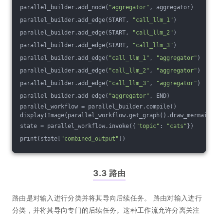
parallel_builder.add_node(
"aggregator"
, aggregator)
parallel_builder.add_edge(START, 
"call_llm_1"
)
parallel_builder.add_edge(START, 
"call_llm_2"
)
parallel_builder.add_edge(START, 
"call_llm_3"
)
parallel_builder.add_edge(
"call_llm_1"
, 
"aggregator"
)
parallel_builder.add_edge(
"call_llm_2"
, 
"aggregator"
)
parallel_builder.add_edge(
"call_llm_3"
, 
"aggregator"
)
parallel_builder.add_edge(
"aggregator"
, END)
parallel_workflow = parallel_builder.compile()
display(Image(parallel_workflow.get_graph().draw_mermaid_p
state = parallel_workflow.invoke({
"topic"
: 
"cats"
})
print(state[
"combined_output"
])
3.3 路由
路由是对输入进行分类并将其导向后续任务。 路由对输入进行
分类，并将其导向专门的后续任务。这种工作流允许分离关注