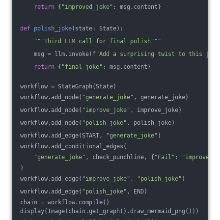
return
 {
"improved_joke"
: msg.content}
def
polish_joke
(state: State)
:
"""Third LLM call for final polish"""
    msg = llm.invoke(
f"Add a surprising twist to this joke
return
 {
"final_joke"
: msg.content}
workflow = StateGraph(State)
workflow.add_node(
"generate_joke"
, generate_joke)
workflow.add_node(
"improve_joke"
, improve_joke)
workflow.add_node(
"polish_joke"
, polish_joke)
workflow.add_edge(START, 
"generate_joke"
)
workflow.add_conditional_edges(
"generate_joke"
, check_punchline, {
"Fail"
: 
"improve_jo
)
workflow.add_edge(
"improve_joke"
, 
"polish_joke"
)
workflow.add_edge(
"polish_joke"
, END)
chain = workflow.compile()
display(Image(chain.get_graph().draw_mermaid_png()))