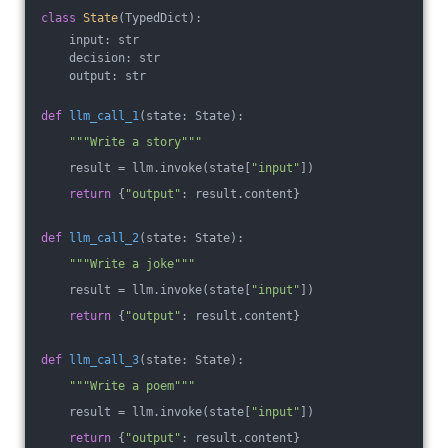
class
State
(TypedDict)
:
    input: str
    decision: str
    output: str
def
llm_call_1
(state: State)
:
"""Write a story"""
    result = llm.invoke(state[
"input"
])
return
 {
"output"
: result.content}
def
llm_call_2
(state: State)
:
"""Write a joke"""
    result = llm.invoke(state[
"input"
])
return
 {
"output"
: result.content}
def
llm_call_3
(state: State)
:
"""Write a poem"""
    result = llm.invoke(state[
"input"
])
return
 {
"output"
: result.content}