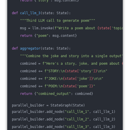
return
 {
"story"
: msg.content}
def
call_llm_3
(state: State)
:
"""Third LLM call to generate poem"""
    msg = llm.invoke(
f"Write a poem about 
{state[
'topic'
]}
return
 {
"poem"
: msg.content}
def
aggregator
(state: State)
:
"""Combine the joke and story into a single output"""
    combined = 
f"Here's a story, joke, and poem about 
{sta
    combined += 
f"STORY:\n
{state[
'story'
]}
\n\n"
    combined += 
f"JOKE:\n
{state[
'joke'
]}
\n\n"
    combined += 
f"POEM:\n
{state[
'poem'
]}
"
return
 {
"combined_output"
: combined}
parallel_builder = StateGraph(State)
parallel_builder.add_node(
"call_llm_1"
, call_llm_1)
parallel_builder.add_node(
"call_llm_2"
, call_llm_2)
parallel_builder.add_node(
"call_llm_3"
, call_llm_3)