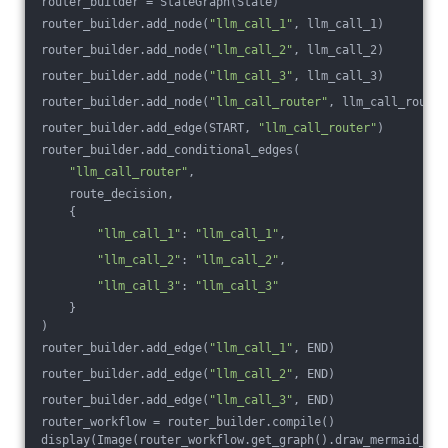
router_builder = StateGraph(State)
router_builder.add_node(
"llm_call_1"
, llm_call_1)
router_builder.add_node(
"llm_call_2"
, llm_call_2)
router_builder.add_node(
"llm_call_3"
, llm_call_3)
router_builder.add_node(
"llm_call_router"
, llm_call_router
router_builder.add_edge(START, 
"llm_call_router"
)
router_builder.add_conditional_edges(
"llm_call_router"
,
    route_decision,
    {
"llm_call_1"
: 
"llm_call_1"
,
"llm_call_2"
: 
"llm_call_2"
,
"llm_call_3"
: 
"llm_call_3"
    }
)
router_builder.add_edge(
"llm_call_1"
, END)
router_builder.add_edge(
"llm_call_2"
, END)
router_builder.add_edge(
"llm_call_3"
, END)
router_workflow = router_builder.compile()
display(Image(router_workflow.get_graph().draw_mermaid_png