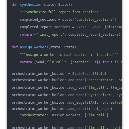
def
synthesizer
(state: State)
:
"""Synthesize full report from sections"""
    completed_sections = state[
"completed_sections"
]
    completed_report_sections = 
"\n\n---\n\n"
.join(complet
return
 {
"final_report"
: completed_report_sections}
def
assign_workers
(state: State)
:
"""Assign a worker to each section in the plan"""
return
 [Send(
"llm_call"
, {
"section"
: s}) 
for
 s 
in
 stat
orchestrator_worker_builder = StateGraph(State)
orchestrator_worker_builder.add_node(
"orchestrator"
, orche
orchestrator_worker_builder.add_node(
"llm_call"
, llm_call)
orchestrator_worker_builder.add_node(
"synthesizer"
, synthe
orchestrator_worker_builder.add_edge(START, 
"orchestrator"
orchestrator_worker_builder.add_conditional_edges(
"orchestrator"
, assign_workers, [
"llm_call"
]
)
orchestrator_worker_builder.add_edge(
"llm_call"
, 
"synthesi