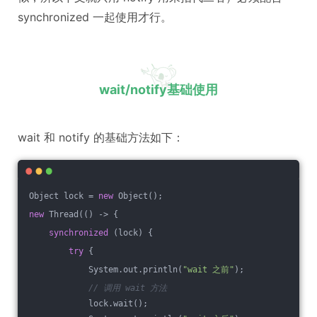
synchronized 一起使用才行。
wait/notify基础使用
wait 和 notify 的基础方法如下：
Object lock = 
new
 Object();
new
 Thread(() -> {
synchronized
 (lock) {
try
 {
            System.out.println(
"wait 之前"
);
// 调用 wait 方法
            lock.wait();