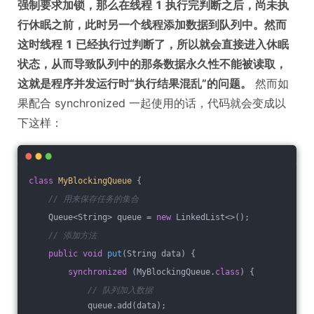
强制要求加锁，那么在线程 1 执行完判断之后，尚未执
行休眠之前，此时另一个线程添加数据到队列中。然而
这时线程 1 已经执行过判断了，所以就会直接进入休眠
状态，从而导致队列中的那条数据永久性不能被读取，
这就是程序并发运行时“执行结果混乱”的问题。
然而如
果配合 synchronized 一起使用的话，代码就会变成以
下这样：
class
MyBlockingQueue
{
// 用来保存任务的集合
    Queue<String> queue = 
new
 LinkedList<>();
// 添加方法
public
void
put
(String data)
{
synchronized
 (MyBlockingQueue
.
class
) 
{
// 队列加入数据
            queue.add(data);