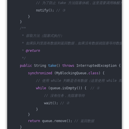
// 为了防止 take 方法阻塞休眠，这里需要调用唤醒方法 n
            notify(); 
// ③
        }
    }
/**
     * 获取方法（阻塞式执行）
     * 如果队列里面有数据则返回数据，如果没有数据就阻塞等待数据
     * 
@return
     */
public
 String 
take
()
throws
 InterruptedException 
{
synchronized
 (MyBlockingQueue
.
class
) 
{
// 使用 while 判断是否有数据（这里使用 while 而非
while
 (queue.isEmpty()) {  
// ①
// 没有任务，先阻塞等待
                wait(); 
// ②
            }
        }
return
 queue.remove(); 
// 返回数据
    }