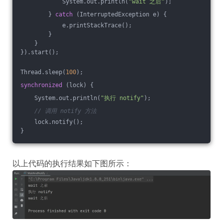
            System.out.println(
"wait 之后"
);
        } 
catch
 (InterruptedException e) {
            e.printStackTrace();
        }
    }
}).start();
Thread.sleep(
100
);
synchronized
 (lock) {
    System.out.println(
"执行 notify"
);
// 调用 notify 方法
    lock.notify();
}
以上代码的执行结果如下图所示：