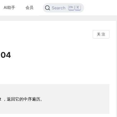
AI助手
会员
K
Search
关 注
104
ot ，返回它的中序遍历。