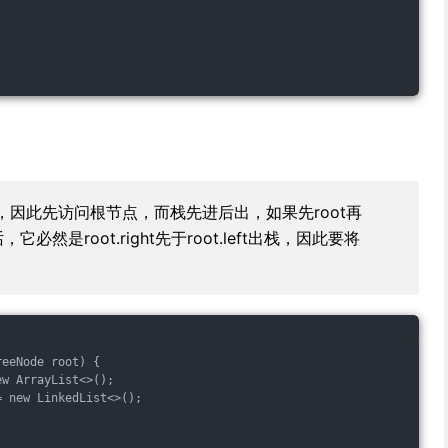
>右，因此先访问根节点，而栈先进后出，如果先root再
进栈的话，它必然是root.right先于root.left出栈，因此要将
reeNode root) {
ew ArrayList<>();
= new LinkedList<>();