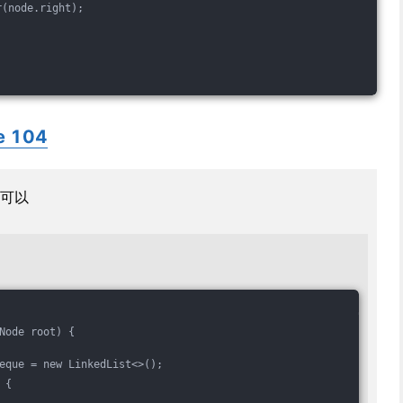
r(node.right);
e 104
可以
Node root) {
eque = new LinkedList<>();
 {