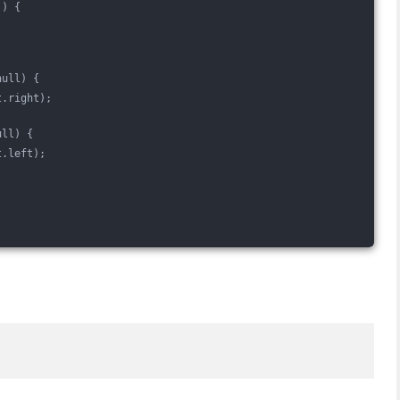
)) {
;
;
null) {
t.right);
ull) {
t.left);