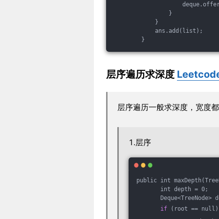
                    deque.offe
                }
            }
            ans.add(list);
        }
层序遍历求深度
Leetcod
层序遍历一般求深度，宽度都
1.层序
public int maxDepth(Tree
       int depth = 0;
       Deque<TreeNode> d
if
 (root == null)