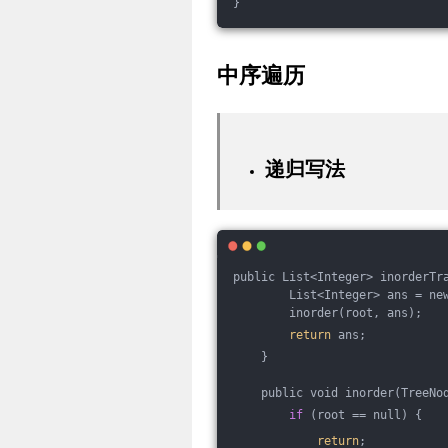
}
中序遍历
递归写法
public List<Integer> inorderTr
        List<Integer> ans = ne
        inorder(root, ans);
return
 ans;
    }
    public void inorder(TreeNo
if
 (root == null) {
return
;