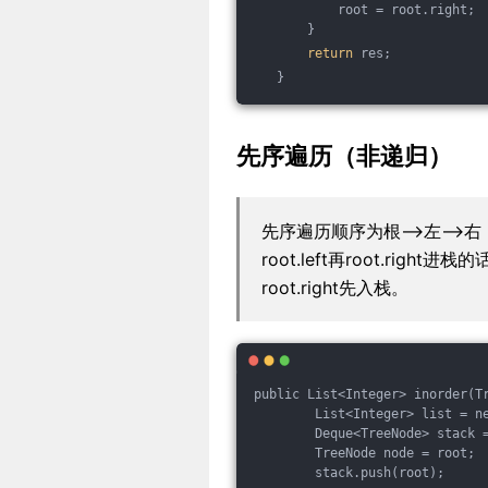
           root = root.right;
       }
return
 res;
   }
先序遍历（非递归）
先序遍历顺序为根-->左--
root.left再root.right
root.right先入栈。
public List<Integer> inorder(T
        List<Integer> list = n
        Deque<TreeNode> stack 
        TreeNode node = root;
        stack.push(root);