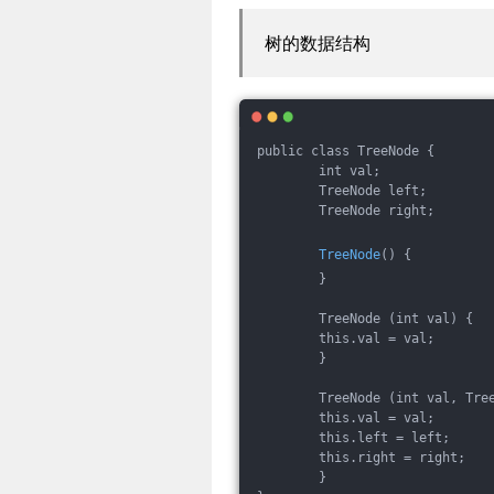
树的数据结构
public class TreeNode {
        int val;
        TreeNode left;
        TreeNode right;
TreeNode
() {
        }
        TreeNode (int val) {
        this.val = val;
        }
        TreeNode (int val, Tre
        this.val = val;
        this.left = left;
        this.right = right;
        }