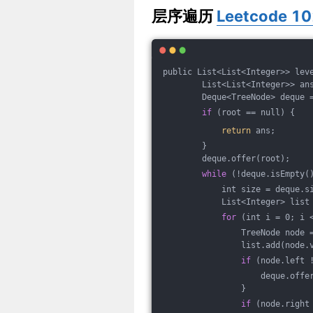
层序遍历
Leetcode 1
public List<List<Integer>> lev
        List<List<Integer>> an
        Deque<TreeNode> deque 
if
 (root == null) {
return
 ans;
        }
        deque.offer(root);
while
 (!deque.isEmpty(
            int size = deque.s
            List<Integer> list
for
 (int i = 0; i 
                TreeNode node 
                list.add(node.
if
 (node.left 
                    deque.offe
                }
if
 (node.right