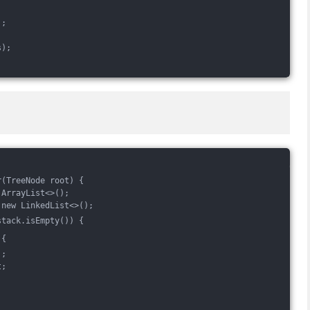
);
s);
r(TreeNode root) {
 ArrayList<>();
 new LinkedList<>();
stack.isEmpty()) {
 {
);
t;