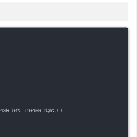
eNode left, TreeNode right,) {