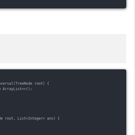
aversal(TreeNode root) {
w ArrayList<>();
de root, List<Integer> ans) {