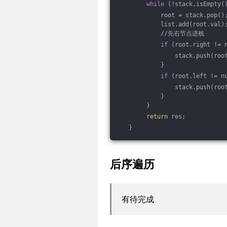
while
 (!stack.isEmpty(
            root = stack.pop()
            list.add(root.val)
            //先右节点进栈
if
 (root.right != 
                stack.push(roo
            }
if
 (root.left != n
                stack.push(roo
            }
        }
return
 res;
   }
后序遍历
有待完成