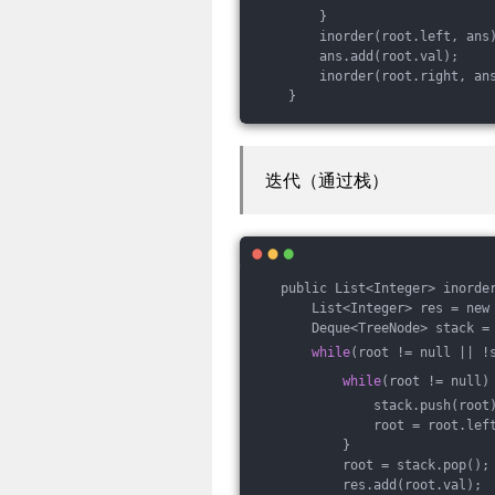
        }
        inorder(root.left, ans
        ans.add(root.val);
        inorder(root.right, an
    }
迭代（通过栈）
   public List<Integer> inorde
       List<Integer> res = new
       Deque<TreeNode> stack =
while
(root != null || !
while
(root != null)
               stack.push(root
               root = root.lef
           }
           root = stack.pop();
           res.add(root.val);