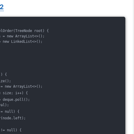
02
elOrder(TreeNode root) {
s = new ArrayList<>();
= new LinkedList<>();
)) {
ize();
 = new ArrayList<>();
< size; i++) {
= deque.poll();
val);
!= null) {
r(node.left);
 != null) {