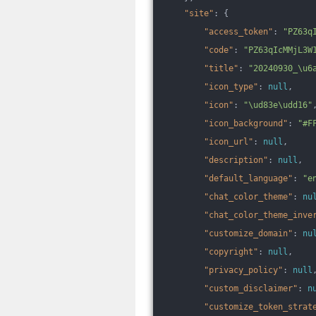
"site"
: {
"access_token"
: 
"PZ63q
"code"
: 
"PZ63qIcMMjL3W
"title"
: 
"20240930_\u6
"icon_type"
: 
null
,
"icon"
: 
"\ud83e\udd16"
"icon_background"
: 
"#F
"icon_url"
: 
null
,
"description"
: 
null
,
"default_language"
: 
"e
"chat_color_theme"
: 
nu
"chat_color_theme_inve
"customize_domain"
: 
nu
"copyright"
: 
null
,
"privacy_policy"
: 
null
"custom_disclaimer"
: 
n
"customize_token_strat