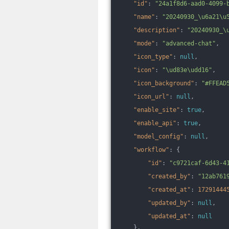
"id"
: 
"24a1f8d6-aad0-4099-
"name"
: 
"20240930_\u6a21\u
"description"
: 
"20240930_\
"mode"
: 
"advanced-chat"
,
"icon_type"
: 
null
,
"icon"
: 
"\ud83e\udd16"
,
"icon_background"
: 
"#FFEAD
"icon_url"
: 
null
,
"enable_site"
: 
true
,
"enable_api"
: 
true
,
"model_config"
: 
null
,
"workflow"
: {
"id"
: 
"c9721caf-6d43-4
"created_by"
: 
"12ab761
"created_at"
: 
17291444
"updated_by"
: 
null
,
"updated_at"
: 
null
    },