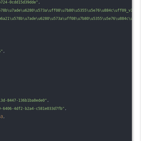
b724-0cdd15d39dde"
,
578b\u7ade\u6280\u573a\uff08\u7b80\u5355\u5e76\u884c\uff09_v1"
,
u6a21\u578b\u7ade\u6280\u573a\uff08\u7b80\u5355\u5e76\u884c\uff0
5"
,
13d-8447-136b1ba8ede0"
,
9-6406-4df2-b2a4-c581e033d7fb"
,
53
,