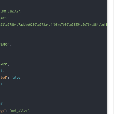
IcMMjL3W1Aa"
,
1Aa"
,
a21\u578b\u7ade\u6280\u573a\uff08\u7b80\u5355\u5e76\u884c\uff09_
,
FEAD5"
,
n-US"
,
ll
,
rted"
: 
false
,
ll
,
,
ull
,
egy"
: 
"not_allow"
,