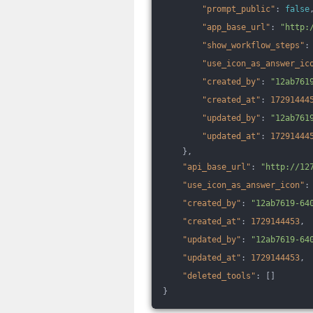
"prompt_public"
: 
false
"app_base_url"
: 
"http:
"show_workflow_steps"
:
"use_icon_as_answer_ic
"created_by"
: 
"12ab761
"created_at"
: 
17291444
"updated_by"
: 
"12ab761
"updated_at"
: 
17291444
    },
"api_base_url"
: 
"http://12
"use_icon_as_answer_icon"
:
"created_by"
: 
"12ab7619-64
"created_at"
: 
1729144453
,
"updated_by"
: 
"12ab7619-64
"updated_at"
: 
1729144453
,
"deleted_tools"
: []
}