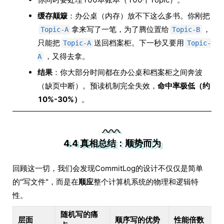
缓存颠簸
：办公桌（内存）放不下这么多书。你刚把
拿来写了一笔，为了腾位置给
，
Topic-A
Topic-B
只能把
送回档案柜。下一秒又要用
Topic-A
Topic-
，又得去拿。
A
结果
：你大部分时间都在办公桌和档案柜之间奔波
（缺页中断）。预读机制完全失效，
命中率极低（约
10%-30%）
。
4.4 真相总结：顺势而为
回顾这一切，我们会发现CommitLog的设计不仅仅是简单
的"写文件"，而是在
顺应
整个计算机系统的物理和逻辑特
性。
随机写的痛
层面
顺序写的优势
性能倍数