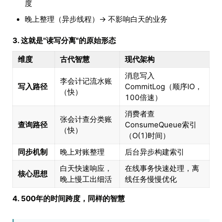
度
晚上整理（异步线程）→ 不影响白天的业务
3. 这就是"读写分离"的原始形态
维度
古代智慧
现代架构
消息写入
李会计记流水账
写入路径
CommitLog（顺序IO，
（快）
100倍速）
消费者查
张会计查分类账
查询路径
ConsumeQueue索引
（快）
（O(1)时间）
同步机制
晚上对账整理
后台异步构建索引
白天快速响应，
在线事务快速处理，离
核心思想
晚上慢工出细活
线任务慢慢优化
4. 500年的时间跨度，同样的智慧