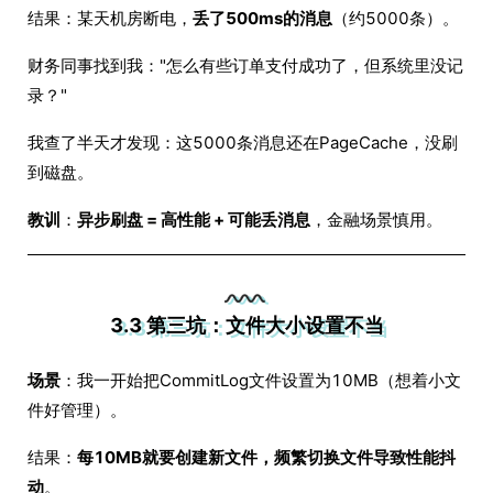
结果：某天机房断电，
丢了500ms的消息
（约5000条）。
财务同事找到我："怎么有些订单支付成功了，但系统里没记
录？"
我查了半天才发现：这5000条消息还在PageCache，没刷
到磁盘。
教训
：
异步刷盘 = 高性能 + 可能丢消息
，金融场景慎用。
3.3 第三坑：文件大小设置不当
场景
：我一开始把CommitLog文件设置为10MB（想着小文
件好管理）。
结果：
每10MB就要创建新文件，频繁切换文件导致性能抖
动
。