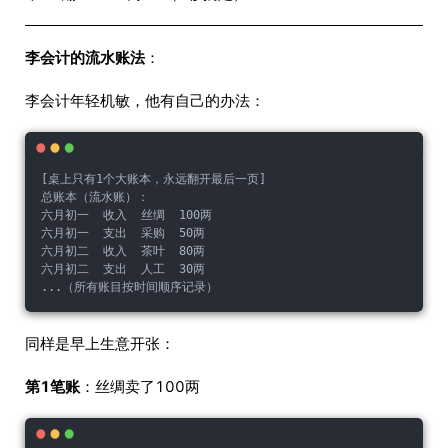
李会计的流水账法
：
李会计年轻机敏，他有自己的办法：
[桌上只有1个大账本，永远翻开最后一页]
总账本（流水账）：
六月初一  收入  丝绸  100两
六月初一  支出  采购  50两
六月初二  收入  茶叶  80两
六月初二  支出  人工  30两
...（所有账目按时间顺序记录）
同样是早上生意开张：
第1笔账
：丝绸卖了100两