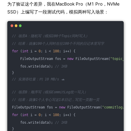
为了验证这个差异，我在MacBook Pro（M1 Pro，NVMe
SSD）上编写了一段测试代码，模拟两种写入场景：
// 场景A：随机写（模拟100个Topic同时写入）
// 结果：就像100个人同时在往100个不同的日记本里写字
for
 (
int
 i = 
0
; i < 
100
; i++) {
    FileOutputStream fos = 
new
 FileOutputStream(
"topic_"
 +
    fos.write(data); 
// 1KB
}
// 实测吞吐量：约 10 MB/s 🐢
// 场景B：顺序写（模拟CommitLog统一写入）
// 结果：就像1个人专心写这1本日记，写完一页翻一页
FileOutputStream fos = 
new
 FileOutputStream(
"commitlog.log
for
 (
int
 i = 
0
; i < 
100
; i++) {
    fos.write(data); 
// 1KB
}