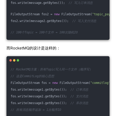
fos.write(message.getBytes());  
// 写入订单消息
FileOutputStream fos2 = 
new
 FileOutputStream(
"topic_paymen
fos2.write(message2.getBytes());  
// 写入支付消息
// 100个Topic = 100个文件 = 100次随机IO
而RocketMQ的设计是这样的：
// RocketMQ方案：所有Topic写入同一个文件（顺序写）
// 这是CommitLog的核心思想
FileOutputStream fos = 
new
 FileOutputStream(
"commitlog"
);
fos.write(message1.getBytes());  
// 订单消息
fos.write(message2.getBytes());  
// 支付消息
fos.write(message3.getBytes());  
// 库存消息
// 所有消息顺序追加 = 1次顺序IO