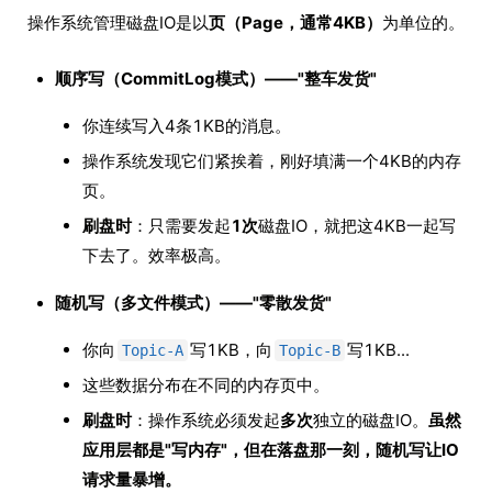
操作系统管理磁盘IO是以
页（Page，通常4KB）
为单位的。
顺序写（CommitLog模式）——"整车发货"
你连续写入4条1KB的消息。
操作系统发现它们紧挨着，刚好填满一个4KB的内存
页。
刷盘时
：只需要发起
1次
磁盘IO，就把这4KB一起写
下去了。效率极高。
随机写（多文件模式）——"零散发货"
你向
写1KB，向
写1KB...
Topic-A
Topic-B
这些数据分布在不同的内存页中。
刷盘时
：操作系统必须发起
多次
独立的磁盘IO。
虽然
应用层都是"写内存"，但在落盘那一刻，随机写让IO
请求量暴增。