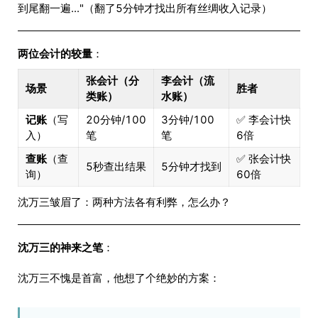
到尾翻一遍..."（翻了5分钟才找出所有丝绸收入记录）
两位会计的较量
：
张会计（分
李会计（流
场景
胜者
类账）
水账）
记账
（写
20分钟/100
3分钟/100
✅ 李会计快
入）
笔
笔
6倍
查账
（查
✅ 张会计快
5秒查出结果
5分钟才找到
询）
60倍
沈万三皱眉了：两种方法各有利弊，怎么办？
沈万三的神来之笔
：
沈万三不愧是首富，他想了个绝妙的方案：