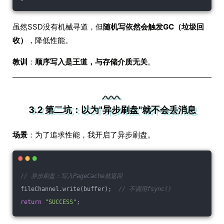
虽然SSD没有机械寻道，但
随机写依然会触发GC（垃圾回
收）
，降低性能。
教训
：
顺序写入是王道，与存储介质无关
。
3.2 第二坑：以为"异步刷盘"就不会丢消息
场景
：为了追求性能，我开启了异步刷盘。
// 异步刷盘：写入PageCache就返回
fileChannel.write(buffer);  
// 不调用fsync()
return
"SUCCESS"
;