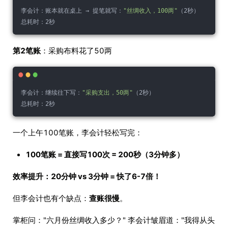
李会计：账本就在桌上 → 提笔就写：
"丝绸收入，100两"
（2秒）
总耗时：2秒
第2笔账
：采购布料花了50两
李会计：继续往下写：
"采购支出，50两"
（2秒）
总耗时：2秒
一个上午100笔账，李会计轻松写完：
100笔账 = 直接写100次 = 200秒（3分钟多）
效率提升：20分钟 vs 3分钟 = 快了6-7倍！
但李会计也有个缺点：
查账很慢
。
掌柜问："六月份丝绸收入多少？" 李会计皱眉道："我得从头