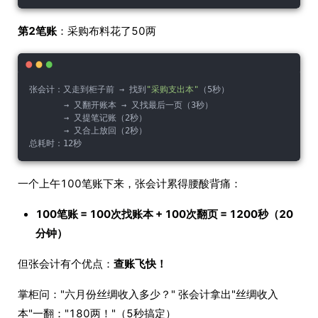
第2笔账
：采购布料花了50两
张会计：又走到柜子前 → 找到
"采购支出本"
（5秒）
       → 又翻开账本 → 又找最后一页（3秒）
       → 又提笔记账（2秒）
       → 又合上放回（2秒）
总耗时：12秒
一个上午100笔账下来，张会计累得腰酸背痛：
100笔账 = 100次找账本 + 100次翻页 = 1200秒（20
分钟）
但张会计有个优点：
查账飞快！
掌柜问："六月份丝绸收入多少？" 张会计拿出"丝绸收入
本"一翻："180两！"（5秒搞定）