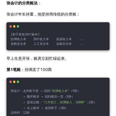
张会计的分类账法
：
张会计年长持重，他坚持用传统的分类账：
[柜子里有20个账本]
丝绸收入本    茶叶收入本    瓷器收入本    ...
采购支出本    人工支出本    运输支出本    ...
早上生意开张，账房立刻忙碌起来。
第1笔账
：丝绸卖了100两
张会计：走到柜子前 → 找到
"丝绸收入本"
（5秒）
       → 翻开账本 → 找到最后一页（3秒）
       → 提笔记账：
"六月初三，丝绸收入，100两"
（2秒）
       → 合上账本 → 放回柜子（2秒）
总耗时：12秒