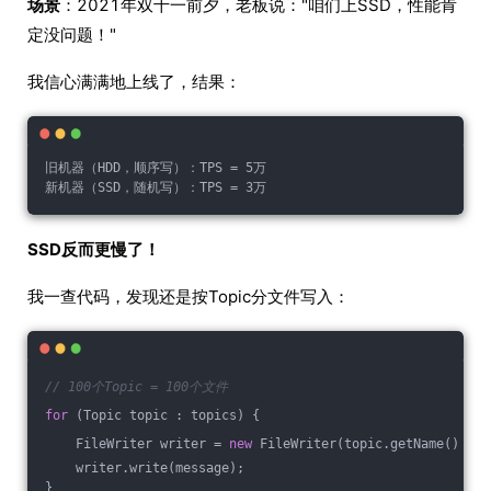
场景
：2021年双十一前夕，老板说："咱们上SSD，性能肯
定没问题！"
我信心满满地上线了，结果：
旧机器（HDD，顺序写）：TPS = 5万
新机器（SSD，随机写）：TPS = 3万
SSD反而更慢了！
我一查代码，发现还是按Topic分文件写入：
// 100个Topic = 100个文件
for
 (Topic topic : topics) {
    FileWriter writer = 
new
 FileWriter(topic.getName() + 
"
    writer.write(message);
}