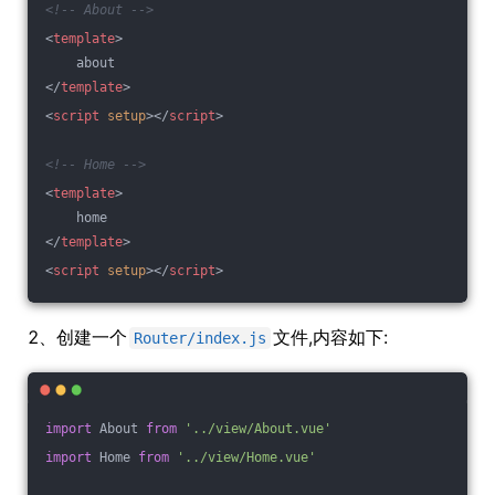
<!-- About -->
<
template
>
    about
</
template
>
<
script
setup
>
</
script
>
<!-- Home -->
<
template
>
    home
</
template
>
<
script
setup
>
</
script
>
2、创建一个
文件,内容如下:
Router/index.js
import
 About 
from
'../view/About.vue'
import
 Home 
from
'../view/Home.vue'