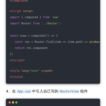
</
template
>
<
script
setup
>
import
 { computed } 
from
'vue'
import
 Router 
from
'../Router'
;
const
 view = computed(
()
 =>
 {
const
 res = Router.find(
item
 =>
 item.path == 
window
.loc
return
 res.component
})
</
script
>
<
style
lang
=
"scss"
scoped
>
</
style
>
4、在
中引入自己写的
组件
App.vue
RouterView