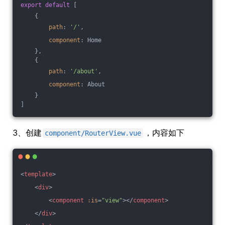
export
default
 [
    {
path
: 
'/'
,
component
: Home
    },
    {
path
: 
'/about'
,
component
: About
    }
]
3、创建
，内容如下
component/RouterView.vue
<
template
>
<
div
>
<
component
:is
=
"view"
>
</
component
>
</
div
>