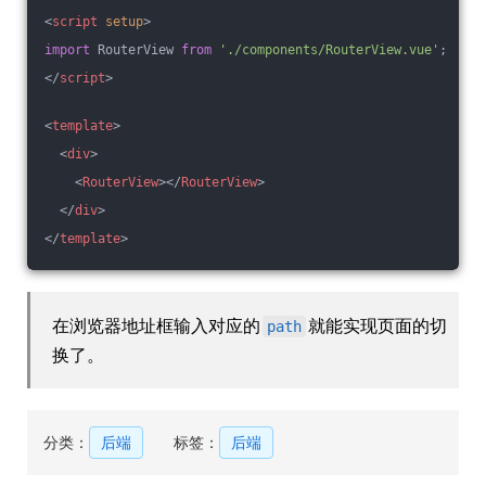
<
script
setup
>
import
 RouterView 
from
'./components/RouterView.vue'
;
</
script
>
<
template
>
<
div
>
<
RouterView
>
</
RouterView
>
</
div
>
</
template
>
在浏览器地址框输入对应的
就能实现页面的切
path
换了。
分类：
后端
标签：
后端