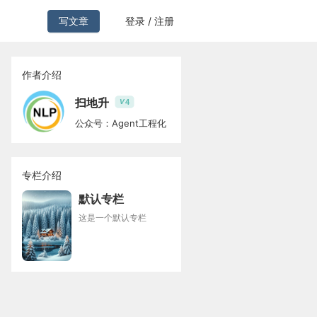
写文章
登录 / 注册
作者介绍
扫地升
4
V
公众号：Agent工程化
专栏介绍
默认专栏
这是一个默认专栏