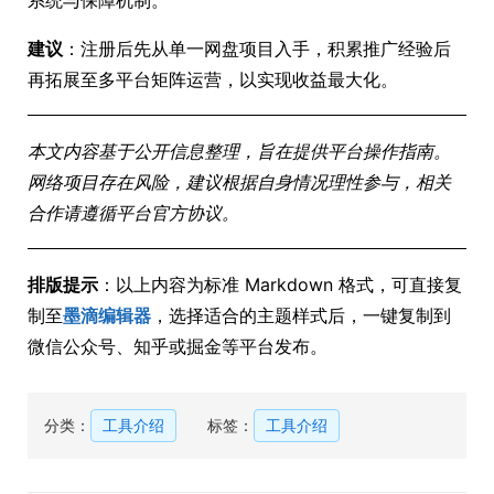
系统与保障机制。
建议
：注册后先从单一网盘项目入手，积累推广经验后
再拓展至多平台矩阵运营，以实现收益最大化。
本文内容基于公开信息整理，旨在提供平台操作指南。
网络项目存在风险，建议根据自身情况理性参与，相关
合作请遵循平台官方协议。
排版提示
：以上内容为标准 Markdown 格式，可直接复
制至
墨滴编辑器
，选择适合的主题样式后，一键复制到
微信公众号、知乎或掘金等平台发布。
分类：
工具介绍
标签：
工具介绍