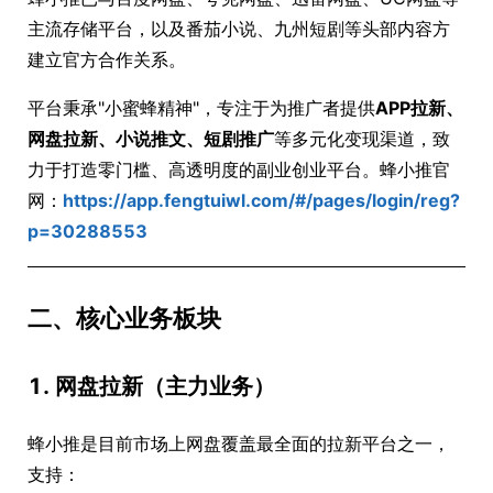
主流存储平台，以及番茄小说、九州短剧等头部内容方
建立官方合作关系。
平台秉承"小蜜蜂精神"，专注于为推广者提供
APP拉新、
网盘拉新、小说推文、短剧推广
等多元化变现渠道，致
力于打造零门槛、高透明度的副业创业平台。蜂小推官
网：
https://app.fengtuiwl.com/#/pages/login/reg?
p=30288553
二、核心业务板块
1. 网盘拉新（主力业务）
蜂小推是目前市场上网盘覆盖最全面的拉新平台之一，
支持：