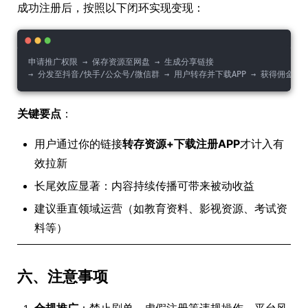
成功注册后，按照以下闭环实现变现：
申请推广权限 → 保存资源至网盘 → 生成分享链接 
→ 分发至抖音/快手/公众号/微信群 → 用户转存并下载APP → 获得佣金
关键要点
：
用户通过你的链接
转存资源+下载注册APP
才计入有
效拉新
长尾效应显著：内容持续传播可带来被动收益
建议垂直领域运营（如教育资料、影视资源、考试资
料等）
六、注意事项