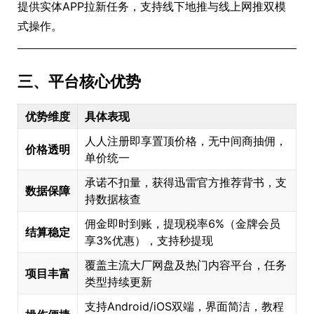
提供实体APP拉新任务，支持线下地推与线上网推双模
式操作。
三、平台核心优势
优势维度
具体表现
人人注册即享置顶价格，无中间商抽佣，
价格透明
单价统一
承诺不扣量，获得迅雷官方推荐背书，支
数据保障
持数据核查
佣金即时到账，提现税率6%（金牌会员
结算稳定
享3%优惠），支持秒提现
覆盖主流大厂网盘及热门内容平台，任务
项目丰富
类型持续更新
支持Android/iOS双端，界面简洁，教程