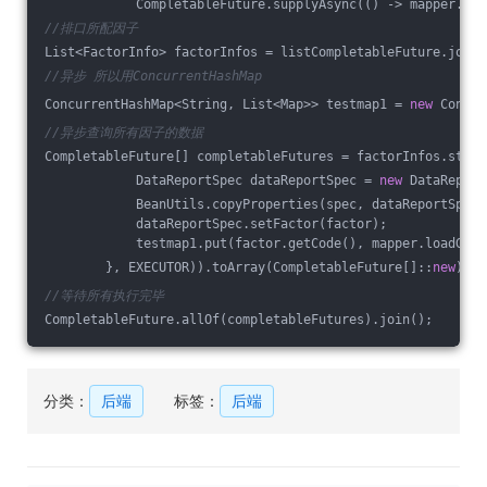
            CompletableFuture.supplyAsync(() -> mapper.loa
//排口所配因子
List<FactorInfo> factorInfos = listCompletableFuture.join(
//异步 所以用ConcurrentHashMap
ConcurrentHashMap<String, List<Map>> testmap1 = 
new
 Concur
//异步查询所有因子的数据
CompletableFuture[] completableFutures = factorInfos.strea
            DataReportSpec dataReportSpec = 
new
 DataReport
            BeanUtils.copyProperties(spec, dataReportSpec)
            dataReportSpec.setFactor(factor);
            testmap1.put(factor.getCode(), mapper.loadGasB
        }, EXECUTOR)).toArray(CompletableFuture[]::
new
);
//等待所有执行完毕
CompletableFuture.allOf(completableFutures).join();
分类：
后端
标签：
后端