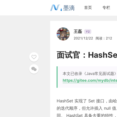
墨滴
首页
专栏
王磊
2
V
2021/12/22
阅读：212
面试官：Hash
本文已收录《Java常见面试题》
https://gitee.com/mydb/int
HashSet 实现了 Set 接口，
的迭代顺序，但允许插入 null 
同。 HashSet 具备去重的