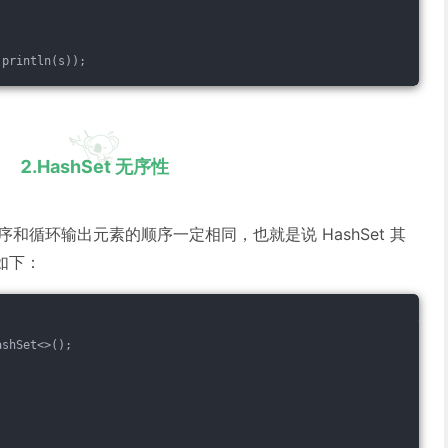
.println(s));
2.HashSet 无序性
顺序和循环输出元素的顺序一定相同，也就是说 HashSet 其
如下：
ashSet<>();