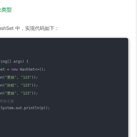
对象类型
shSet 中，实现代码如下：
ring[] args)
{
Set = 
new
 HashSet<>();
on(
"曹操"
, 
"123"
));
on(
"孙权"
, 
"123"
));
on(
"曹操"
, 
"123"
));
的所有元素
 System.out.println(p));