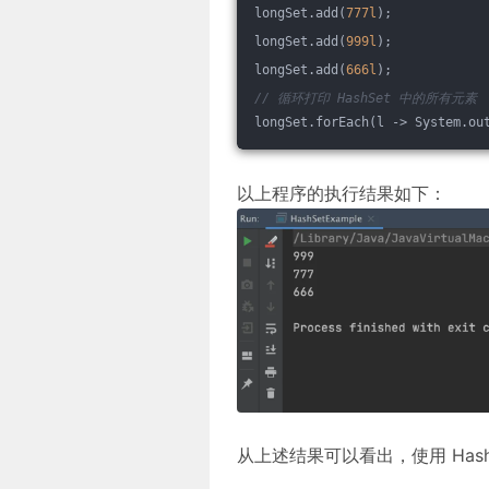
longSet.add(
777l
);
longSet.add(
999l
);
longSet.add(
666l
);
// 循环打印 HashSet 中的所有元素
longSet.forEach(l -> System.ou
以上程序的执行结果如下：
从上述结果可以看出，使用 Has