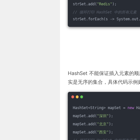
strSet.add(
"Redis"
);
// 循环打印 HashSet 中的所有元素
strSet.forEach(s -> System.out
HashSet 不能保证插入元素的
实是无序的集合，具体代码示例
HashSet<String> mapSet = 
new
 H
mapSet.add(
"深圳"
);
mapSet.add(
"北京"
);
mapSet.add(
"西安"
);