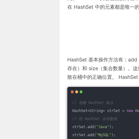
在 HashSet 中的元素都是唯一
HashSet 基本操作方法有：ad
存在）和 size（集合数量）
散在桶中的正确位置。 HashSe
// 创建 HashSet 集合
HashSet<String> strSet = 
new
 H
// 给 HashSet 添加数据
strSet.add(
"Java"
);
strSet.add(
"MySQL"
);