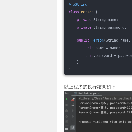
@ToString
class
Person
{
private
 String name;
private
 String password;
public
Person
(String name,
this
.name = name;
this
.password = passwo
    }
}
以上程序的执行结果如下：