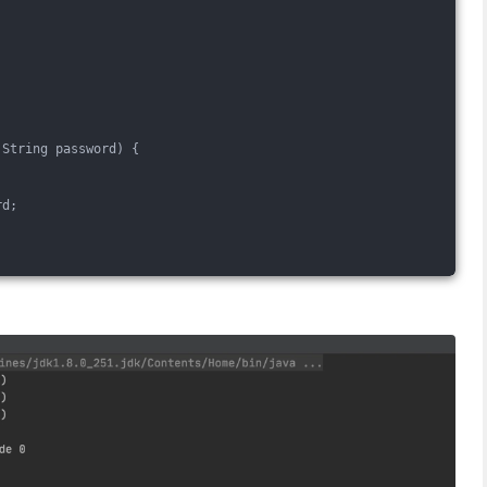
 String password)
{
rd;