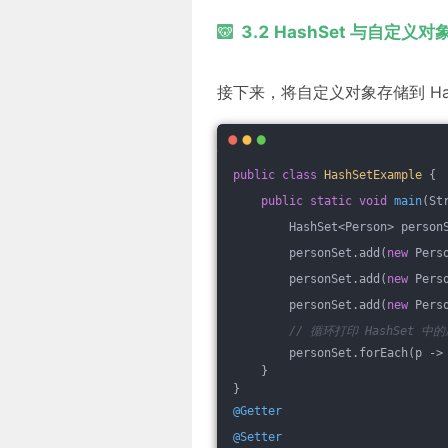
3.2 HashSet 与自定义
接下来，将自定义对象存储到 Ha
public
class
HashSetExample
{
public
static
void
main
(St
        HashSet<Person> person
        personSet.add(
new
 Pers
        personSet.add(
new
 Pers
        personSet.add(
new
 Pers
// 循环打印 HashSet 中
        personSet.forEach(p ->
    }
}
@Getter
@Setter