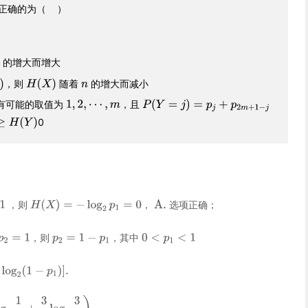
正确的为（ ）
的增大而增大
，则
随着
的增大而减小
有可能的取值为
，且
0
，则
，
选项正确；
，则
，其中