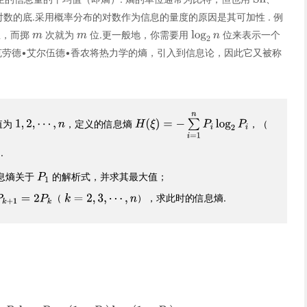
数的底.采用概率分布的对数作为信息的量度的原因是其可加性 . 例
息，而掷
次就为
位.更一般地，你需要用
位来表示一个
年，克劳德•艾尔伍德•香农将热力学的熵，引入到信息论，因此它又被称
值为
，定义的信息熵
，（
.
息熵关于
的解析式，并求其最大值；
（
），求此时的信息熵.