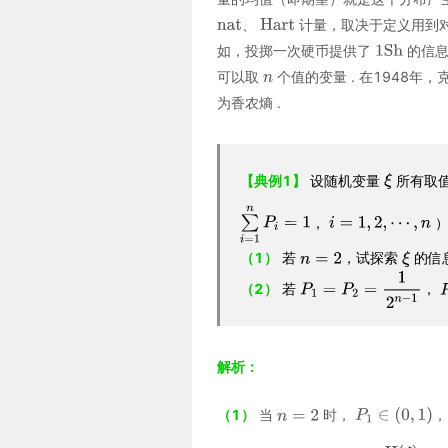
、
计量，取决于定义用到对
如，投掷一次硬币提供了
的信
可以取
个值的变量 . 在1948
为香农熵 .
【典例1】
设随机变量
所有取
，
）
（1）
若
，试探索
的信
（2）
若
，
解析：
（1）
当
时，
，