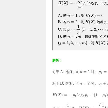
下列
若
，则
若
，则
随着
若
若
，随机变量
所
，则
解析：
对于
选项，当
时，
对于
选项，当
时，