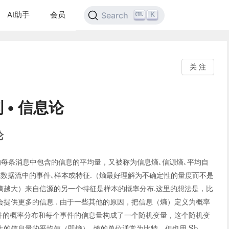
AI助手
会员
K
Search
关 注
 • 信息论
论
收的每条消息中包含的信息的平均量，又被称为信息熵､信源熵､平均自
布或数据流中的事件､样本或特征.（熵最好理解为不确定性的量度而不是
熵越大）来自信源的另一个特征是样本的概率分布.这里的想法是，比
提供更多的信息 . 由于一些其他的原因，把信息（熵）定义为概率
事件的概率分布和每个事件的信息量构成了一个随机变量，这个随机变
生的信息量的平均值（即熵）. 熵的单位通常为比特，但也用
、