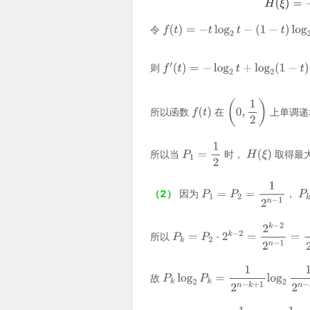
令
则
所以函数
在
上单调递
所以当
时，
取得最
（2）
因为
，
所以
故