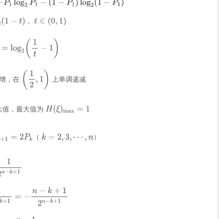
，
增，在
上单调递减
大值，最大值为
（
）