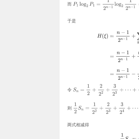
而
于是
令
则
两式相减得